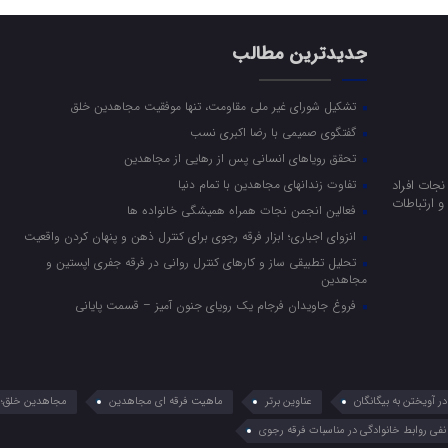
جدیدترین مطالب
تشکیل شورای غیر ملی مقاومت، تنها موفقیت مجاهدین خلق
گفتگوی صمیمی با رضا اکبری نسب
تحقق رویاهای انسانی پس از رهایی از مجاهدین
جات افراد
تفاوت زندانهای مجاهدین با تمام دنیا
 ارتباطات
فعالین انجمن نجات همراه همیشگی خانواده ها
انزوای اجباری؛ ابزار فرقه رجوی برای کنترل ذهن و پنهان کردن واقعیت
تحلیل تطبیقی ساز و کارهای کنترل روانی در فرقه جفری اپستین و
مجاهدین
فروغ جاویدان فرجام یک رویای جنون آمیز – قسمت پایانی
 آویختن به بیگانگان
عناوین برتر
ماهیت فرقه ای مجاهدین
مجاهدین خلق؛ 
نفی روابط خانوادگی در مناسبات فرقه رجوی