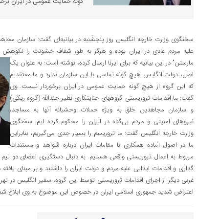
گونه حمایت عمومی در ایران برخو
سخنگوی وزارت خارجه انگلیس روز پنجشنبه در بیانیه‌ای گفت: سازمان مجاه
علیه مردم عادی در ایران بوده و هرگز به طور شفاف خشونت را نکوهش و
مارستن" در این بیانیه که برای ایرنا ارسال کرده، نوشته است: به عنوان یک
اصل، دولت انگلیس هیچ گونه تماسی با این سازمان ندارد و ما معتقدیم
که این گروه از هیچ گونه حمایت عمومی در ایران برخوردار نیست. وی
گفت: ما اقدامات تروریستی گروههای جنایتکاری نظیر جندالله (گروه ریگی)
و سازمان مجاهدین خلق به ویژه حملات وحشیانه آنها به مساجد،
نیروهای امنیتی و مردم بی‌گناه در ایران را محکوم کرده ایم. سخنگوی
وزارت خارجه انگلیس گفت: ما تروریسم را بسیار جدی می‌گیریم، بنابراین
ما در اصول آماده همکاری با مقامات ایران درباره شواهد و مستندات
مربوط به اعمال تروریستی واقعی هستیم. به دنبال دستگیری اعضای دو تیم
گذاری و اقدامات ایذایی علیه مردم و دولت ایران را داشتند و بر مبنای یافت
غربی دیگر از اجرای اقدامات تروریستی توسط این گروه، سفیر انگلیس در تهران
اعتراض شدید جمهوری اسلامی ایران در خصوص این موضوع به وی ابلاغ شد