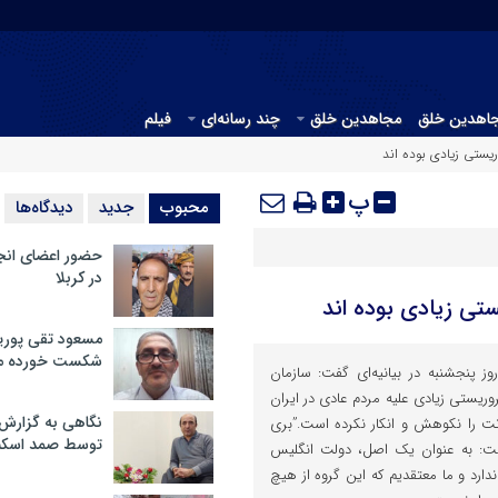
جاهدین خلق
مجاهدین خلق
چند رسانه‌ای
فیلم
ستی زیادی بوده اند
پ
محبوب
جدید
دیدگاه‌ها
حضور اعضای انج
در کربلا
تی زیادی بوده اند
مسعود تقی پوریا
شکست خورده م
 پنجشنبه در بیانیه‌ای گفت: سازمان
یستی زیادی علیه مردم عادی در ایران
نگاهی به گزارش
ت را نکوهش و انکار نکرده است.”بری
توسط صمد اسکن
است: به عنوان یک اصل، دولت انگلیس
دارد و ما معتقدیم که این گروه از هیچ