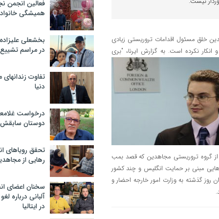
ردار نیست.
فعالین انجمن نج
همیشگی خانواده
دین خلق مسئول اقدامات تروریستی زیادی
بخشعلی علیزاده 
در مراسم تشییع 
 انکار نکرده است.
به گزارش ایرنا، "بری
تفاوت زندانهای م
دنیا
درخواست غلامعلی
دوستان سابقش 
تحقق رویاهای ان
 از گروه تروریستی مجاهدین که قصد بمب
رهایی از مجاهدی
ه هایی مبنی بر حمایت انگلیس و چند کشور
 روز گذشته به وزارت امور خارجه احضار و
سخنان اعضای ان
.
آلبانی درباره لغ
در ایتالیا