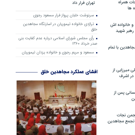
ات همراه
تهران فرار داد
 ها
سرنوشت خلبان پرواز فرار مسعود رجوی
تراژدی خانواده تیموریان در اسارتگاه مجاهدین
و خانواده اش
خلق
رهبر شهید
رأی مجلس شورای اسلامی درباره عدم كفایت بنی
صدر خرداد 1360
جاهدین با تمام
مسعود و مریم رجوی و خانواده یزدان تیموریان
 میرزایی از
افشای عملکرد مجاهدین خلق
در اشرف
سانی پس از
ن
جمن نجات
و تجمع مجاهدین