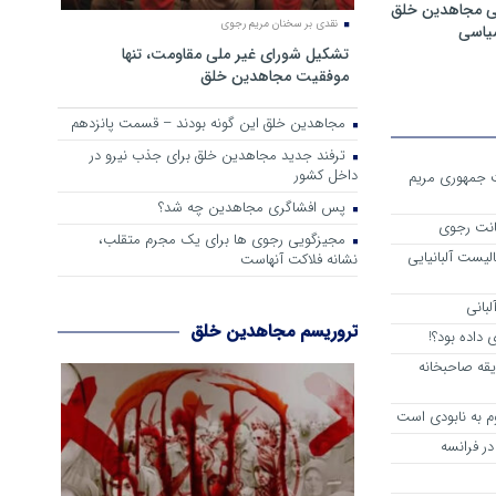
ی مجاهدین خلق
نقدی بر سخنان مریم رجوی
سیاسی
تشکیل شورای غیر ملی مقاومت، تنها
موفقیت مجاهدین خلق
مجاهدین خلق این گونه بودند – قسمت پانزدهم
ترفند جدید مجاهدین خلق برای جذب نیرو در
داخل کشور
ست جمهوری مریم
پس افشاگری مجاهدین چه شد؟
انت رجوی
مجیزگویی رجوی ها برای یک مجرم متقلب،
لیست آلبانیایی
نشانه فلاکت آنهاست
لبانی
تروریسم مجاهدین خلق
داده بود؟!
یقه صاحبخانه
م به نابودی است