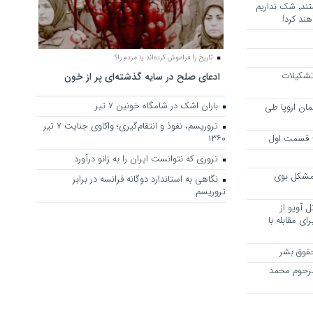
هرجا خشن ترین دشمنان ایران هستند٬ شک نداریم
ند کرد!
تاریخ را فراموش کرده‌اند یا مردم را؟
 تشکیلات
ادعای صلح در سایه گذشته‌ای پر از خون
باران اشک در شامگاه خونین 7 تیر
مان اروپا طی
تروریسم، نفوذ و انتقام‌گیری؛ واکاوی جنایت ۷ تیر
 – قسمت اول
۱۳۶۰
تروری که نتوانست ایران را به زانو درآورد
مشکل بوی
نگاهی به استاندارد دوگانه فرانسه در برابر
تروریسم
 آویو از
ی مقابله با
قوق بشر
مرحوم محمد