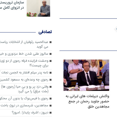
سازمان تروریست
در انزوای کامل 
تصادفی
عبدالحمید رئوفیان از انتخابات ریا
می گوید
سالروز علنی شدن خط مزدوری و خی
وحشت فزاینده فرقه رجوی از دو ژورنا
برای چیست؟!
نامه پدر میثم افشار به انجمن نجات آ
رجوی چه وعده‌ای به مسعود کشمیری 
وقتی دزد پر رو و بی حیا (رجوی ها) 
(ملت عراق) را می گیرد
واکنش دیپلمات های ایرانی به
رجوی با فیس‌بوک یا بدون آن محکو
حضور جاوید رحمان در جمع
مجاهدین، شرم‎ساری در نروژ، باخت در فرانسه
مجاهدین خلق
ديروز ، اشرف پايدار!…امروز؟