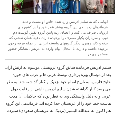
اتهامی که به سلیم ادریس وارد شده خاص او نیست و همه
فرماندهان رده بالای این گروه بیشتر عمر خود را در کشورهای
اروپایی صرف می کنند و اعضای رده پایین گروه نقش گوشت دم
توپ و سربازان یکبار مصرف را برعهده دارند. دقیقاً همان نقشی که
بدنه و کادر رهبری دیگر گروههای وابسته ایرانی از جمله فرقه رجوی
برعهده داشته و دارند. با اینحال اتهام وارده به ادریس، نشانگر حضور
مستمر وی در...
سلیم ادریس فرمانده سابق گروه ترویستی موسوم به ارتش آزاد،
بعد از دوسال بهره برداری توسط غربی ها و عرب های حوزه
خلیج فارس، به تاریخ اتمام خود نزدیک و کنار گذاشته شد. به نظر
می رسد کنار گذاشته شدن سلیم ادریس ناشی از رقابت دول
عربی و به دلیل وابستگی وی به قطر بوده که حاکمان آن مدت
هاست خط خود را از عربستان جدا کرده اند. فرماندهی این گروه
هم اکنون به عبدالله البشیر (نزدیک به عربستان سعودی) سپرده