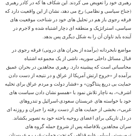
رهبری خود را تعویض می کردند. این شکاف ها که در کادر رهبری
(جناح سیاسی و نظامی) رخ می دهد، نشان از این واقعیت دارد که
فرقه رجوی باز هم در تحلیل های خود در شناخت موقعیت های
سیاسی، استراتژیک و منطقه ای دچار اشتباه شده و لاجرم در
آینده باید تاوان آن را به شکل دیگری پس بدهد.
مواضع نابخردانه (برآمده از بحران های درونی) فرقه رجوی در
قبال مسائل داخلی سوریه، ناشی از یک مجموعه اشتباه
محاسباتی است که پیشینه دارد. رهبری مجاهدین در بحران عمیق
برآمده از «خروج ارتش آمریکا از عراق و در نتیجه از دست دادن
حمایت بی دریغ پنتاگون» و «فشار دولت و مردم عراق برای تخلیه
اشرف»، به ناچار تلاش نمود با «همسو نشان دادن سیاست های
خود با خواسته های عربستان سعودی-اسرائیل و تندروهای
غربی»، بخشی از حمایت های از دست رفته را جبران و روزنه ای
در دل تاریکی برای اعضای روحیه باخته خود به تصویر بکشاند.
سران مجاهدین بلافاصله پس از شروع حمله گروه های
تروریستی لیبیایی علیه قذافی که تحت حمایت غرب و عربستان