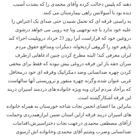
دهند که پلیس دخالت کرده وآقای محمدی را که بشدت آسیب
دیده بود با آمبولانس راهی بیمارستان می کنند.
به راستی فرقه ای که تحمل شنیدن حتی صدای یک اعتراض را
علیه خود ندارد با چه توجهیی وبا چه رویی می خواهد درشوی
دروغین خود که قراراست آنرا روز 23 خرداد درویلپنت اجراء کند
بازهم خود را گروهی آزدیخواه، دمکرات ومدافع حقوق مردم
ایران معرفی کند! البته مطرح کردن چنین ادعاهایی ازطرف
سران حقه باز این فرقه دروغی بیش نبوده که فقط برای مخفی
کردن چهره ضدانسانی وضد دمکراتیک وفرقه ای خود درمحافل
غربی عنوان شده،وگرنه چهره منفور و تروریستی آنها سالهاست
که برآحاد مردم ایران وبه ویژه خانواده های دردمند اسیران دربند
این فرقه آشکارگشته است.
بنابراین ما اعضای انجمن نجات شاخه خوزستان به همراه خانواده
های اسیران دربند فرقه ازاین استان ضمن ابرازهمدردی وحمایت
ازآقای مصطفی محمدی درجهت نجات دختراسیرش،اقدامات
ضدانسانی وضرب وشتم آقای محمدی وخانواده اش ازسوی