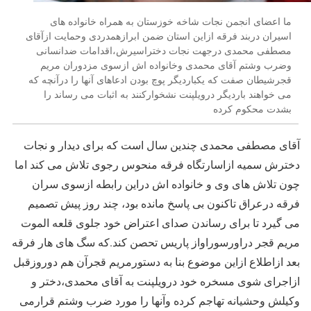
ما اعضای انجمن نجات شاخه خوزستان به همراه خانواده های
اسیران دربند فرقه ازاین استان ضمن ابرازهمدردی وحمایت ازآقای
مصطفی محمدی درجهت نجات دختراسیرش،اقدامات ضدانسانی
وضرب وشتم آقای محمدی وخانواده اش ازسوی مزدوران مریم
قجرشیطان صفت که یکباردیگر پوچ بودن ادعاهای آنها را درآنچه که
می خواهند باردیگر درویلپنت نشخوارکنند به اثبات می رساند را
بشدت محکوم کرده
آقای مصطفی محمدی چندین سال است که برای دیدار و نجات
دخترش سمیه ازاسارتگاه فرقه منحوس رجوی تلاش می کند اما
چون تلاش های وی و خانواده اش دراین رابطه ازسوی سران
فرقه درعراق تاکنون بی پاسخ مانده بود، چند روز پیش تصمیم
می گیرد تا برای رساندن صدای اعتراض خود جلوی قلعه الموت
مریم قجر دراورسوراواز پاریس تحصن کند.که سگ های هار فرقه
بعد ازاطلاع ازاین موضوع بنا به دستورمریم قجرآن هم دوروزقبل
ازاجرای شوی مسخره خود درویلپنت به آقای محمدی،دختر و
وکیلش وحشیانه تهاجم کرده وآنها را مورد ضرب وشتم قرارمی