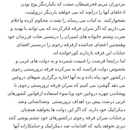
مزدوران مریم قجرشیطان صفت که یکباردیگر پوچ بودن
ادعاهای آنها را درآنچه که می خواهند باردیگر درویلپنت
نشخوارکنند به اثبات می رساند را بشدت محکوم کرده واعلام
می داریم که اگر سران فرقه فکرکردند که می توانند با تهدید و
ضرب وشتم خانواده های اسیران را درمسیر نجات فرزندان خود
وهمچنین اعضای جداشده ازفرقه رجوی را درمسیر افشای
جنایات این فرقه بازدارند کورخوانده اند.
اما دراینجا فرصت را غنیمت شمرده و به دولت های غربی و
بخصوص دولت فرانسه که به سرکرده فرقه تروریستی رجوی
درکشور خود پناه داده و به آنها اجازه برگزاری شوهای دروغین
می دهد گوشزد می کنیم که سران فرقه تروریستی رجوی با
پوشاندن چهره دروغین خود وبا سوء استفاده ازقوانین کشورهای
غربی درصدد پیش برد اهداف تروریستی وضدانسانی وضد
دمکراتیک خود دارند. که اگر این دولت ها بخواهند همچنان
برجنایات سران فرقه رجوی درکشورهای خود چشم پوشی کنند
دیری نخواهد پائید که اقدامات ضد دمکراتیک و جنایتکارانه آنها