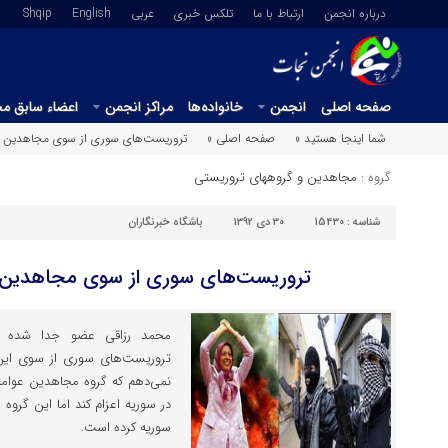
درباره انجمن
ارتباط با ما
تلکس خبری
عربي
English
Shqip
صفحه اصلی
انجمن
خانواده‌ها
مراکز انجمن
اعضاء سابق م
شما اینجا هستید »
صفحه اصلی »
تروریست‌های سوری از سوی مجاهدین آ
گروه :
مجاهدین و گروههای تروریستی
شناسه :
15430
30 دی 1392
باشگاه خبرنگاران
تروریست‌های سوری از سوی مجاهدین آ
محمد رزاقی عضو جدا شده ا
تروریست‌های سوری از سوی این 
نمی‌دهم که گروه مجاهدین عوامل 
در سوریه اعزام کند اما این گروه
سوریه کرده است.