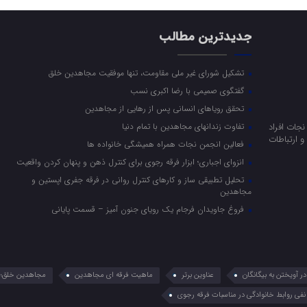
جدیدترین مطالب
تشکیل شورای غیر ملی مقاومت، تنها موفقیت مجاهدین خلق
گفتگوی صمیمی با رضا اکبری نسب
تحقق رویاهای انسانی پس از رهایی از مجاهدین
جات افراد
تفاوت زندانهای مجاهدین با تمام دنیا
 ارتباطات
فعالین انجمن نجات همراه همیشگی خانواده ها
انزوای اجباری؛ ابزار فرقه رجوی برای کنترل ذهن و پنهان کردن واقعیت
تحلیل تطبیقی ساز و کارهای کنترل روانی در فرقه جفری اپستین و
مجاهدین
فروغ جاویدان فرجام یک رویای جنون آمیز – قسمت پایانی
 آویختن به بیگانگان
عناوین برتر
ماهیت فرقه ای مجاهدین
مجاهدین خلق؛ 
نفی روابط خانوادگی در مناسبات فرقه رجوی