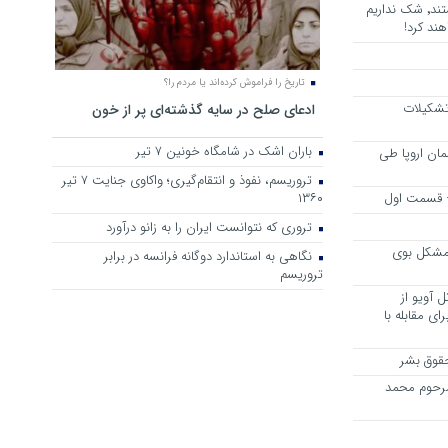
هرجا خشن ترین دشمنان ایران هستند٬ شک نداریم
ند کرد!
تاریخ را فراموش کرده‌اند یا مردم را؟
 تشکیلات
ادعای صلح در سایه گذشته‌ای پر از خون
باران اشک در شامگاه خونین 7 تیر
مان اروپا طی
تروریسم، نفوذ و انتقام‌گیری؛ واکاوی جنایت ۷ تیر
 – قسمت اول
۱۳۶۰
تروری که نتوانست ایران را به زانو درآورد
مشکل بوی
نگاهی به استاندارد دوگانه فرانسه در برابر
تروریسم
 آویو از
ی مقابله با
قوق بشر
مرحوم محمد