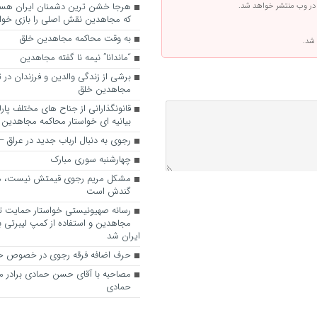
 در وب منتشر خواهد شد.
که مجاهدین نقش اصلی را بازی خواه
به وقت محاکمه مجاهدین خلق
 شد.
“ماندانا” نیمه نا گفته مجاهدین
برشی از زندگی والدین و فرزندان در
مجاهدین خلق
قانونگذارانی از جناح های مختلف پارل
بیانیه ای خواستار محاکمه مجاهدین
رجوی به دنبال ارباب جدید در عراق
چهارشنبه سوری مبارک
مشکل مریم رجوی قیمتش نیست، 
گندش است
رسانه صهیونیستی خواستار حمایت تل
مجاهدین و استفاده از کمپ لیبرتی برا
ایران شد
حرف اضافه فرقه رجوی در خصوص ح
مصاحبه با آقای حسن حمادی برادر 
حمادی