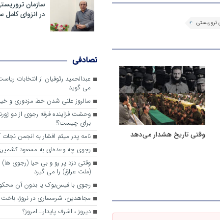
سازمان تروریست
در انزوای کامل 
 تروریستی
تصادفی
عبدالحمید رئوفیان از انتخابات ریا
می گوید
سالروز علنی شدن خط مزدوری و خی
وحشت فزاینده فرقه رجوی از دو ژورنا
برای چیست؟!
وقتی تاریخ هشدار می‌دهد
نامه پدر میثم افشار به انجمن نجات آ
رجوی چه وعده‌ای به مسعود کشمیری 
وقتی دزد پر رو و بی حیا (رجوی ها) 
(ملت عراق) را می گیرد
رجوی با فیس‌بوک یا بدون آن محکو
مجاهدین، شرم‎ساری در نروژ، باخت در فرانسه
ديروز ، اشرف پايدار!…امروز؟