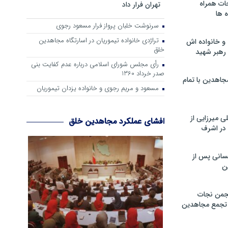
ات همراه
تهران فرار داد
 ها
سرنوشت خلبان پرواز فرار مسعود رجوی
تراژدی خانواده تیموریان در اسارتگاه مجاهدین
و خانواده اش
خلق
رهبر شهید
رأی مجلس شورای اسلامی درباره عدم كفایت بنی
صدر خرداد 1360
جاهدین با تمام
مسعود و مریم رجوی و خانواده یزدان تیموریان
 میرزایی از
افشای عملکرد مجاهدین خلق
در اشرف
سانی پس از
ن
جمن نجات
و تجمع مجاهدین