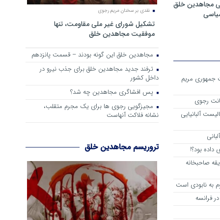
ی مجاهدین خلق
نقدی بر سخنان مریم رجوی
سیاسی
تشکیل شورای غیر ملی مقاومت، تنها
موفقیت مجاهدین خلق
مجاهدین خلق این گونه بودند – قسمت پانزدهم
ترفند جدید مجاهدین خلق برای جذب نیرو در
داخل کشور
ست جمهوری مریم
پس افشاگری مجاهدین چه شد؟
انت رجوی
مجیزگویی رجوی ها برای یک مجرم متقلب،
لیست آلبانیایی
نشانه فلاکت آنهاست
لبانی
تروریسم مجاهدین خلق
داده بود؟!
یقه صاحبخانه
م به نابودی است