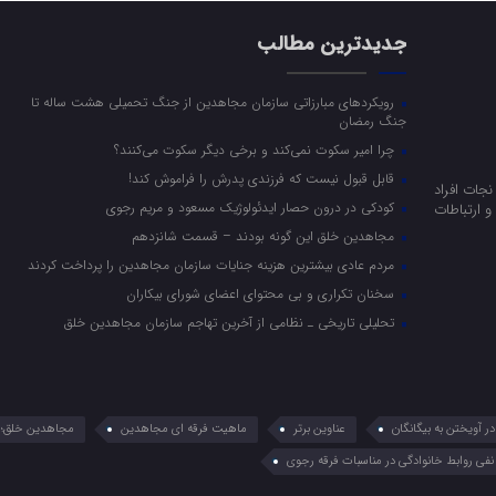
جدیدترین مطالب
رویکرد‌های مبارزاتی سازمان مجاهدین از جنگ تحمیلی هشت ساله تا
جنگ رمضان
چرا امیر سکوت نمی‌کند و برخی دیگر سکوت می‌کنند؟
قابل قبول نیست که فرزندی پدرش را فراموش کند!
جات افراد
کودکی در درون حصار ایدئولوژیک مسعود و مریم رجوی
 ارتباطات
مجاهدین خلق این گونه بودند – قسمت شانزدهم
مردم عادی بیشترین هزینه جنایات سازمان مجاهدین را پرداخت کردند
سخنان تکراری و بی محتوای اعضای شورای بیکاران
تحلیلی تاریخی ـ نظامی از آخرین تهاجم سازمان مجاهدین خلق
 آویختن به بیگانگان
عناوین برتر
ماهیت فرقه ای مجاهدین
مجاهدین خلق؛ 
نفی روابط خانوادگی در مناسبات فرقه رجوی