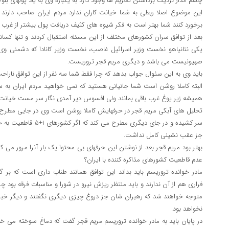
چشم انداز نزدیک برداشتن تحریم ها وجود دارد به یکباره وی به یاد پولهای بل
این موضوع اصلا ربطی به شما خیانت کاران ندارد مردم ایران صاحب دارند و 
برخورد کنند شما بهتر است به فکر شیوه های کثیف دریافت پول بیشتر از غرب
بعد از توافق سران کشورهای مختلف از این مسئله استقبال کردند و تنها کسا
یکی نتانیاهو نخست وزیر اسرائیل غاصب، نخست وزیر کانادا که دشمنی و
صهیونیست می باشد و دیگری مریم قجر تروریست.
باید وی به این سئوال جواب بدهد که چرا فقط شما سه نفر از این توافق نارا
البته کاملا روشن است شما جانیانی هستید که نمی خواهید مردم ایران به 
همیشه زیر یوغ غرب باقی بمانند ولی افسوس دیر آمدی نگار سر مست خیانت ک
تحلیل های آبکی مریم قجر در حرفهایش کاملا روشن است وی در جایی مطرح م
سر کشیده و در جای دیگری 
جز عقب نشینی کامل نداشت.
بهتر بود مریم قجر بعد از نوشتن این حرفهای بی محتوا یک بار آنرا مرور می کرد
عدم قاطعیت کشورهای مذاکره کننده با ایران؟
مادر خوانده تروریسم باید بداند این توافق همانند طناب داری است که بر 
فراری هم از آن ندارند و باید منتظر ریزش نیرو در شورا و مناسبات فرقه بود چ
متوجه خواهند شد که رهبران شان جز دروغ چیزی دیگری نگفتند و دیگر خبر
نخواهد بود.
در پایان باید به مادر خوانده تروریسم مریم قجر گفت که دماغ سوخته می خ