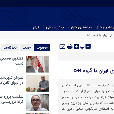
جاهدین خلق
مجاهدین خلق
چند رسانه‌ای
فیلم
ایران با گروه 1+5
پ
محبوب
جدید
دیدگاه‌ها
گفتگوی صمیمی با
نسب
ران با گروه 1+5
سازمان تروریست
در انزوای کامل 
این توافق همانند طناب داری است که بر
ت و راه فراری هم از آن ندارند و باید
شکست پروژه سیا
سبات فرقه بود چرا که به خوبی اعضای
فرقه تروریستی 
اهند شد که رهبران شان جز دروغ چیزی
 به اصطلاح سرنگونی خیالی رجوی ها