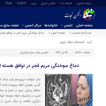
درباره انجمن
ارتباط با ما
تلکس خبری
عربي
English
Shqip
صفحه اصلی
انجمن
خانواده‌ها
مراکز انجمن
اعضاء سابق م
شما اینجا هستید »
صفحه اصلی »
دماغ سوختگی مریم قجر در توافق هسته ای 
گروه :
اضمحلال فرقه رجوی
شناسه :
18262
25 تیر 1394
انجمن نجات مرکز مازندران
دماغ سوختگی مریم قجر در توافق هسته ای ای
مادر خوانده تروریسم باید بداند 
گردن رهبران فرقه پیچیده شده اس
منتظر ریزش نیرو در شورا و منا
اسیر در مناسبات فرقه متوجه خو
دیگری نگفتند و دیگر خبری از