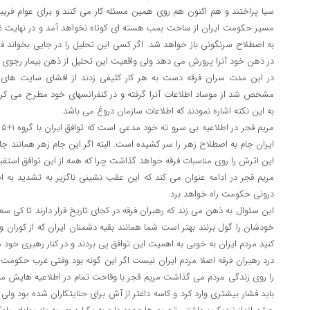
سیا پراختند و هم اکنون هم روی همین مسئله کار می کنند و برای عوام فریب
مسیر حکومت ایران از ساخت بمب هسته ای کوتاه نخواهد آمد و در نهایت غرب 
به اصطلاح سرنگونی باز خواهد شد. اگر کسی این تحلیل را در جایی بخواند فکر
در ذهن خود آنرا پرورش می دهد ولی واقعیت این تحلیل از ذهن بیمار رجوی 
در این مدت سران فرقه دست به هر کار کثیفی زدند از افشای سایت های ب
مشخص شد از موساد اطلاعات آنرا گرفته و در کنفرانسهای خود مطرح می کرد
به این نکته اشاره نمودند که اطلاعات سازمان دروغ می باشد.
م
ایران جام به اصطلاح زهر را سر کشیده است. البته اگر این جام زهر همانند 
این اثرش را روی مناسبات فرقه خواهد گذاشت چرا که همه از این توافق استقبا
مریم قجر در ادامه عنوان می کند که این عقب نشینی ناگزیر به تشدید به
درونی حکومت راه خواهد برد.
این سئوال به ذهن می زند که رهبران فرقه در کجای تاریخ قرار دارند تا کی سع
خودشان را گول بزنند بهتر است شما همانند بقیه دشمنان ایران که از کوران
کنید مردم ایران به خوبی به اهمیت این توافق پی بردند و در کنار رهبری خود 
درد رهبران فرقه اصلا مردم ایران نیست اگر این گونه بود وقتی غرب حکومت 
را روی زندگی مردم می گذاشت مریم قجر با وقاحت تمام در اطلاعیه هایش م
باید فشار بیشتری وارد کرد و کاسه داغتر از آش برای جنایتکاران شده بود ول