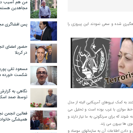
من هم آسیب دید
مجاهدین هستم
ان فرقه هم مجبور به موضعگیری شده و سعی نمودند این پیروزی را
پس افشاگری مج
حضور اعضای انج
در کربلا
مسعود تقی پوریا
شکست خورده م
نگاهی به گزارش
توسط صمد اسکن
نند به کمک نیروهای آمریکایی البته از مدل
 خط موازی با غرب بوده است و تحلیل می
فعالین انجمن نج
 شوند که برای سرنگونی به ما نیاز دارند و
همیشگی خانواده
وی ها بیرون می زند.
 و دادن اطلاعات آن به سازمانهای موساد و