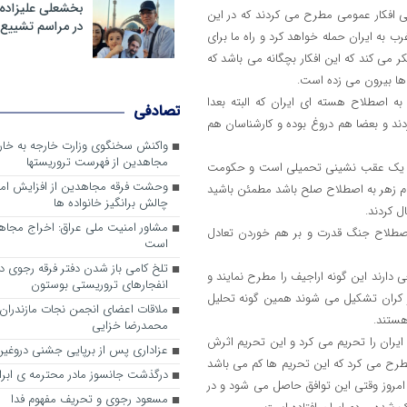
بخشعلی علیزاده 
ی افکار عمومی مطرح می کردند که در این
در مراسم تشییع 
به ایران حمله خواهد کرد و راه ما برای
 می کند که این افکار بچگانه می باشد که
ها بیرون می زده است.
ه اصطلاح هسته ای ایران که البته بعدا
تصادفی
ند و بعضا هم دروغ بوده و کارشناسان هم
واکنش سخنگوی وزارت خارجه به خا
مجاهدین از فهرست تروریستها
ریم قجر در اطلاعیه بی سرو ته خود مدعی است که توافق ایران با گروه 1+5 یک عقب نشینی تحمیلی است و حکومت
وحشت فرقه مجاهدین از افزایش ام
جام زهر به اصطلاح صلح باشد مطمئن باشید
چالش برانگیز خانواده ها
ل کردند.
مشاور امنیت ملی عراق: اخراج مجا
 اصطلاح جنگ قدرت و بر هم خوردن تعادل
است
تلخ کامی باز شدن دفتر فرقه رجوی در 
ی دارند این گونه اراجیف را مطرح نمایند و
انفجارهای تروریستی بوستون
 و کران تشکیل می شوند همین گونه تحلیل
ملاقات اعضای انجمن نجات مازندران ب
هستند.
محمدرضا خزایی
ایران را تحریم می کرد و این تحریم اثرش
عزاداری پس از برپایی جشنی دروغین
طرح می کرد که این تحریم ها کم می باشد
درگذشت جانسوز مادر محترمه ی ابرا
ی امروز وقتی این توافق حاصل می شود و در
مسعود رجوی و تحریف مفهوم فدا