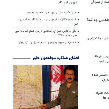
ه از سازمان
تهران فرار داد
سرنوشت خلبان پرواز فرار مسعود رجوی
تراژدی خانواده تیموریان در اسارتگاه مجاهدین
اهدین چه شد؟
خلق
رأی مجلس شورای اسلامی درباره عدم كفایت بنی
صدر خرداد 1360
من نجات زنجان
مسعود و مریم رجوی و خانواده یزدان تیموریان
ن از فروغ
افشای عملکرد مجاهدین خلق
ی گوید
 منتشر شده
دری
ات همراه
 ها