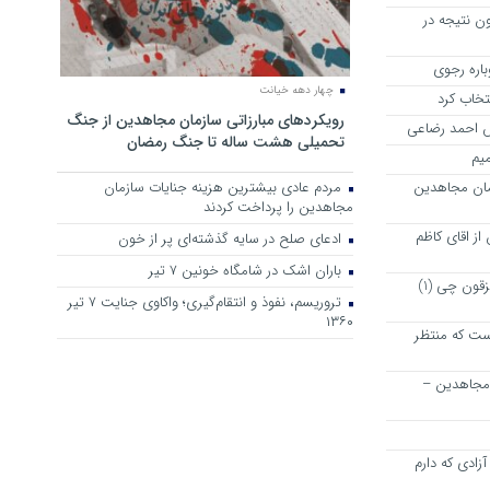
ن نتیجه در
چهار دهه خیانت
نتخاب کرد
رویکرد‌های مبارزاتی سازمان مجاهدین از جنگ
رش احمد رضاعی
تحمیلی هشت ساله تا جنگ رمضان
میم
مان مجاهدین
مردم عادی بیشترین هزینه جنایات سازمان
مجاهدین را پرداخت کردند
ز اقای کاظم
ادعای صلح در سایه گذشته‌ای پر از خون
باران اشک در شامگاه خونین 7 تیر
پیشنهاد دوستانه و خیر خواهانه به مزقون چی (1)
تروریسم، نفوذ و انتقام‌گیری؛ واکاوی جنایت ۷ تیر
۱۳۶۰
ت که منتظر
 مجاهدین –
زادی که دارم