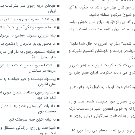
وک شده مردم ایران افتاده است.
هیجان مریم رجوی سر اعتراضات بدو
خودشان بهتر می دانند که چگونه با آنها
ایران
 و شیوخ مرتجع منطقه باشید.
رای 85 در صدی مردم و بور شدن دوباره رجوی
نی که این توافق به مزاج شان خوش نیامد
اتفاقا مسعود، زندگی” برای خود” را ا
ی با مردم ایران کاملا مشخص است و یک
پیام نوروزی علیرضا رضاعی به براد
حت شدید؟ مگر چه ضرری به حال شما دارد؟
ما مجبور بودیم مادرمان را دشمن بنا
سربلندی برسند و خودشان تصمیم بگیرند و
چگونه مسعود رجوی به نفر اول ساز
خلق تبدیل شد؟
ار.
ی کند که حکومت ایران جام زهر اتمی را
عیادت اعضای انجمن نجات خوزستان ا
مزرعه در منزلشان
مطرح می کند که اگر کشورهای 1+5 قاطعیت به خرج می دادند حکومت ایران هیچ چاره ای
های اشرفی
 کدام حرف او را باید قبول کرد جام زهر یا
مسعود رجوی حکایت همان مردی اس
تخم طلا بود
گردن رهبران فرقه پیچیده شده است و راه
خاطرات اکبر محبی عضو رها شده از
را که به خوبی اعضای اسیر در مناسبات فرقه
قسمت دوم
ی از به اصطلاح سرنگونی خیالی رجوی ها
به ‌بهانه اکران فیلم سرهنگ ثریا
شیراحمد روز رخ: از زندگی مستقل و آ
ریم و بویی که به مشام می رسد بوی کباب
لذت میبرم