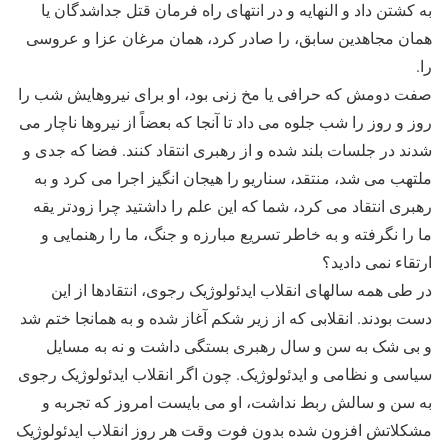
به کشتن داد و النهایه و در انتهای راه فرمان قتل جداشدگان یا
همان مجاهدین سابق، را صادر کرد، همان مرغان عزا و عروسی
را.
صفت دومش که حرافی یا مخ زنی بود، او برای نیروهایش شب را
روز و روز را شب جلوه می داد تا آنجا که بعضاً از نیروها ناچار می
شدند در جلسات بلند شده و از رهبری انتقاد کنند. فضا که جدی و
ملتهب می شد، منتقد، سناریو را هیجان انگیز اجرا می کرد و به
رهبری انتقاد می کرد، شما که این علم را داشتید چرا زودتر یقه
ما را نگرفته و به خاطر تسریع مبارزه و جنگ، ما را رهنمایی و
ارتقاء نمی دادید؟
در طی همه سالهای انقلاب ایدئولوژیک رجوی، انتقادها از این
دست بودند. انقلابی که از زیر شکم آغاز شده و به همانجا ختم شد
و بی شک به سن و سال رهبری بستگی داشت و نه به مسایل
سیاسی و نظامی و ایدئولوژیک. چون اگر انقلاب ایدئولوژیک رجوی
به سن و سالش ربط نداشت، او می بایست امروز که تجربه و
مشکلاتش افزون شده بدون فوت وقت هر روز انقلاب ایدئولوژیک