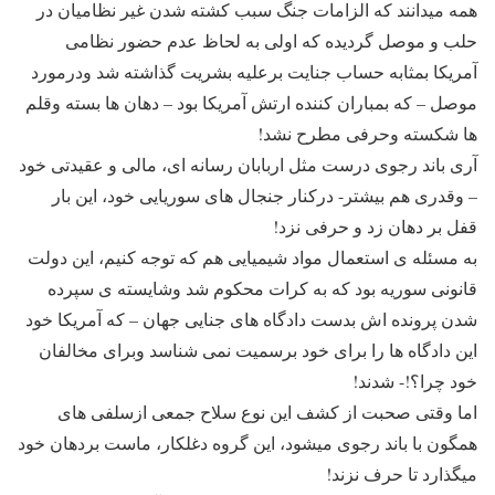
همه میدانند که الزامات جنگ سبب کشته شدن غیر نظامیان در
حلب و موصل گردیده که اولی به لحاظ عدم حضور نظامی
آمریکا بمثابه حساب جنایت برعلیه بشریت گذاشته شد ودرمورد
موصل – که بمباران کننده ارتش آمریکا بود – دهان ها بسته وقلم
ها شکسته وحرفی مطرح نشد!
آری باند رجوی درست مثل اربابان رسانه ای، مالی و عقیدتی خود
– وقدری هم بیشتر- درکنار جنجال های سوریایی خود، این بار
قفل بر دهان زد و حرفی نزد!
به مسئله ی استعمال مواد شیمیایی هم که توجه کنیم، این دولت
قانونی سوریه بود که به کرات محکوم شد وشایسته ی سپرده
شدن پرونده اش بدست دادگاه های جنایی جهان – که آمریکا خود
این دادگاه ها را برای خود برسمیت نمی شناسد وبرای مخالفان
خود چرا؟!- شدند!
اما وقتی صحبت از کشف این نوع سلاح جمعی ازسلفی های
همگون با باند رجوی میشود، این گروه دغلکار، ماست بردهان خود
میگذارد تا حرف نزند!