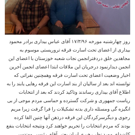
روز چهارشنبه مورخه ۱۷/۳/۹۶ آقای عباس بیداری برادر محمود
بیداری از اعضای تحت اسارت فرقه تروریستی موسوم به
مجاهدین خلق دردفترانجمن نجات شعبه خوزستان با اعضای این
انجمن دیدارنمود درجریان این ملاقات ابتدا اعضای انجمن آخرین
اخبار وضعیت اعضای تحت اسارت فرقه وهمچنین نفراتی که
توانسته اند بعد از سالیان از بند اسارت این فرقه رهایی یابند را به
اطلاع آقای بیداری رساندند وتاکید کردند که بعد از انتخابات
ریاست جمهوری و شرکت گسترده و حماسی مردم موجی از بی
انگیزه گی ومسئله داری بدنه تشکیلات را فرا گرفت زیرا مریم
رجوی و دیگرسرکردگان این فرقه درذهن آنها چنین القا کرده
بودند که مردم انتخابات را تحریم خواهند کرد ونتیجه انتخابات بنفع
کاندیدای مورد نظر رهبری ایران یعنی آقای رئیسی مهندسی