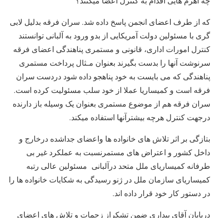
چه اهرم هایی اقدام به کنترل اعضا میکنند؟
که از طرف اعضای انجمن پاسخ داده شد. سران فرقه بدلیل لابی
گری با مسئولین دولت آمریکایی از بدو ورود به آلبانی توانستند
کنترل امورات اداری، قانونی و مستمری پناهندگی اعضای فرقه
سرنوشت آنها را بدست بگیرند بعنوان مـثال پرداخت مستمری
پناهندگی که می بایست به خود پناهجو داده شود دردست سران
فرقه است و کمیساریا عملا از خود سلب مسئولیت کرده است.
سران فرقه هم از موضوع مستمری بعنوان یک وسیله باز دارنده
درجهت کنترل هرچه بیشترآنها استفاده میکند.
بتازگی بر اثر تلاش های خانواده ها واعضای جداشده درخارج و
داخل کشور و اعتراض های مستمرنسبت به عملکرد غیر بی
طرفانه کمیساریای ملل متحد درآلبانی مسئولین عالی رتبه
کمیساریای سازمان ملل در ژنو رسیدگی به شکایات خانواده ها را
در دستور کار خود قرار داده اند.
درپایان آقای بیداری ضمن تشکراز زحمات و تلاش های اعضای