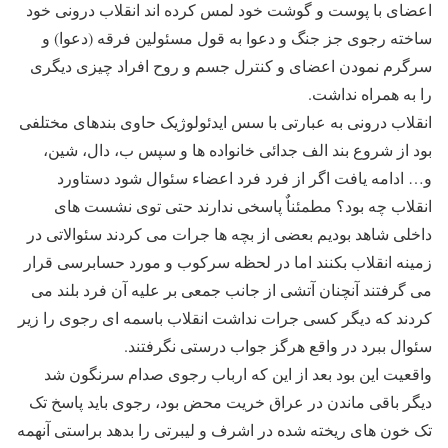
اعضای با پوست و گوشت خود لمس کرده اند انقلاب درونی خود
ساخته رجوی جز جنگ و دعوا به قول مسئولین فرقه (دعوا) و
سرگرم نمودن اعضای و کنترل جسم و روح افراد چیزی دیگری
را به همراه نداشت.
انقلاب درونی به عبارتی با سس ایدئولوژیک حاوی بندهای مختلفی
بود از شروع بند الف جدائی خانواده ها و سپس ب، دال، شین،
و… ادامه یافت اگر از فرد فرد اعضاء سئوال شود دستاورد
انقلاب چه بود؟ مطمئناٌ پاسخی ندارند حتی توی نشست های
داخلی شاهد بودیم بعضی از بچه ها جرات می کردند سئوالاتی در
زمینه انقلاب بکنند اما در لحظه سرکوب و مورد حسابرسی قرار
می گرفتند آنچنان آتشی از جانب جمعی بر علیه آن فرد بلند می
کردند که دیگر کسی جرات نداشت انقلاب باسمه ای رجوی را زیر
سئوال ببرد در واقع هرگز جواب درستی نگرفتند.
واقعیت این بود بعد از این که ارباب رجوی صدام سرنگون شد
دیگر باقی ماندن در عراق خریت محض بود، رجوی باید پاسخ تک
تک خون های ریخته شده در اشرف و لیبرتی را بدهد براستی آنهمه