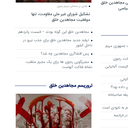
ی مجاهدین خلق
نقدی بر سخنان مریم رجوی
سیاسی
تشکیل شورای غیر ملی مقاومت، تنها
موفقیت مجاهدین خلق
مجاهدین خلق این گونه بودند – قسمت پانزدهم
ترفند جدید مجاهدین خلق برای جذب نیرو در
داخل کشور
ست جمهوری مریم
پس افشاگری مجاهدین چه شد؟
انت رجوی
مجیزگویی رجوی ها برای یک مجرم متقلب،
لیست آلبانیایی
نشانه فلاکت آنهاست
لبانی
تروریسم مجاهدین خلق
داده بود؟!
یقه صاحبخانه
م به نابودی است