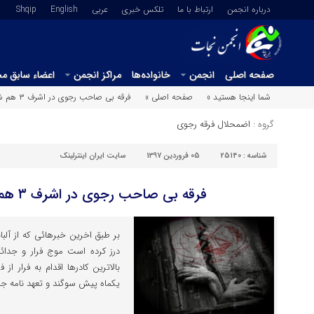
درباره انجمن
ارتباط با ما
تلکس خبری
عربي
English
Shqip
صفحه اصلی
انجمن
خانواده‌ها
مراکز انجمن
اعضاء سابق م
شما اینجا هستید »
صفحه اصلی »
فرقه بی صاحب رجوی در اشرف ۳ هم شکست خورد
گروه :
اضمحلال فرقه رجوی
شناسه :
25140
05 فروردین 1397
سایت ایران اینترلینک
فرقه بی صاحب رجوی در اشرف ۳ هم شکست خورد
بالاترین کادرها اقدام به فرار از
یکماه پیش سوگند و تعهد نامه جدید