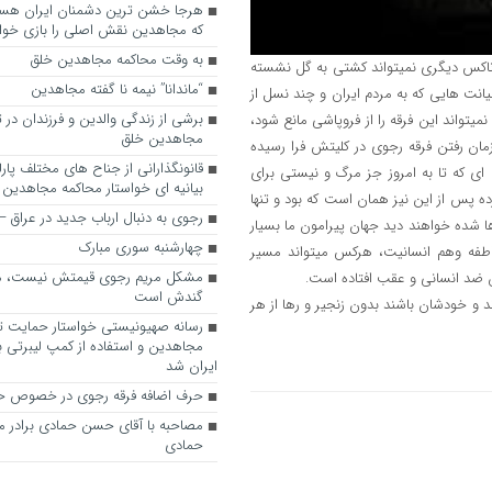
که مجاهدین نقش اصلی را بازی خواه
به وقت محاکمه مجاهدین خلق
ناکس دیگری نمیتواند کشتی به گل نشسته
“ماندانا” نیمه نا گفته مجاهدین
انت هایی که به مردم ایران و چند نسل از
برشی از زندگی والدین و فرزندان در
تواند این فرقه را از فروپاشی مانع شود،
مجاهدین خلق
مان رفتن فرقه رجوی در کلیتش فرا رسیده
قانونگذارانی از جناح های مختلف پارل
رقه ای که تا به امروز جز مرگ و نیستی برای
بیانیه ای خواستار محاکمه مجاهدین
ده پس از این نیز همان است که بود و تنها
رجوی به دنبال ارباب جدید در عراق
ا شده خواهند دید جهان پیرامون ما بسیار
چهارشنبه سوری مبارک
فه وهم انسانیت، هرکس میتواند مسیر
مشکل مریم رجوی قیمتش نیست، 
ان ضد انسانی و عقب افتاده است.
گندش است
وند و خودشان باشند بدون زنجیر و رها از هر
رسانه صهیونیستی خواستار حمایت تل
مجاهدین و استفاده از کمپ لیبرتی برا
ایران شد
حرف اضافه فرقه رجوی در خصوص ح
مصاحبه با آقای حسن حمادی برادر 
حمادی