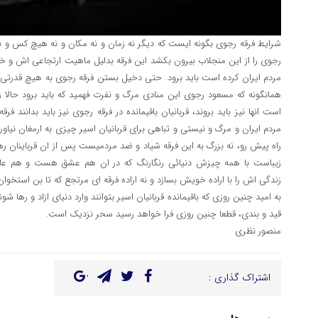
شرایط فرقه رجوی بگونه ایست که دیگر نه زمان و نه مکان و نه هیچ کس و 
رجوی را از این منجلاب بیرون بکشد این فرقه بدلیل ماهیت ارتجاعی اش و خی
مردم ایران کرده است باید برود. حتی دخیل بستن فرقه رجوی به هیچ قدرتی نمی
همانگونه که مسعود رجوی این منادی مرگ و نفرت فهمید که باید برود حالا ز
است انها نیز باید بروند، قربانیان باقیمانده در فرقه رجوی نیز باید بدانند ف
مردم ایران و مرگ و نیستی و تباهی برای قربانیان اسیر چیزی به ارمغان نیاور
راه پیش رو، نه بزرگ به این فرقه شیاد و ضد مردمیست پس از ان قرباینان ره
زیباست با همه چیزش دنیائی رنگارنگ که در ان هم عشق هست و هم عاط
زندگی اش را با اراده خویش بسازد و نه اراده فرقه ای مرتجع که تا بن استخو
به امید چنین روزی که باقیمانده قربانیان اسیر بتوانند وارد دنیای ازاد و رها ش
قید و بندی، قطعا چنین روزی فرا خواهد رسید سحر نزدیک است.
منصور نظری
اشتراک گذاری :