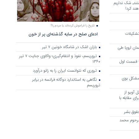
هرجا خشن ترین دشمنان ایران هستند٬ شک نداریم
ند کرد!
تاریخ را فراموش کرده‌اند یا مردم را؟
 تشکیلات
ادعای صلح در سایه گذشته‌ای پر از خون
باران اشک در شامگاه خونین 7 تیر
مان اروپا طی
تروریسم، نفوذ و انتقام‌گیری؛ واکاوی جنایت ۷ تیر
 – قسمت اول
۱۳۶۰
تروری که نتوانست ایران را به زانو درآورد
مشکل بوی
نگاهی به استاندارد دوگانه فرانسه در برابر
تروریسم
 آویو از
ی مقابله با
قوق بشر
مرحوم محمد