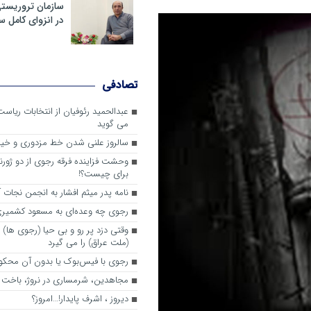
سازمان تروریست
در انزوای کامل 
تصادفی
عبدالحمید رئوفیان از انتخابات ریا
می گوید
سالروز علنی شدن خط مزدوری و خی
وحشت فزاینده فرقه رجوی از دو ژورنا
برای چیست؟!
نامه پدر میثم افشار به انجمن نجات آ
رجوی چه وعده‌ای به مسعود کشمیری 
وقتی دزد پر رو و بی حیا (رجوی ها) 
(ملت عراق) را می گیرد
رجوی با فیس‌بوک یا بدون آن محکو
مجاهدین، شرم‎ساری در نروژ، باخت در فرانسه
ديروز ، اشرف پايدار!…امروز؟