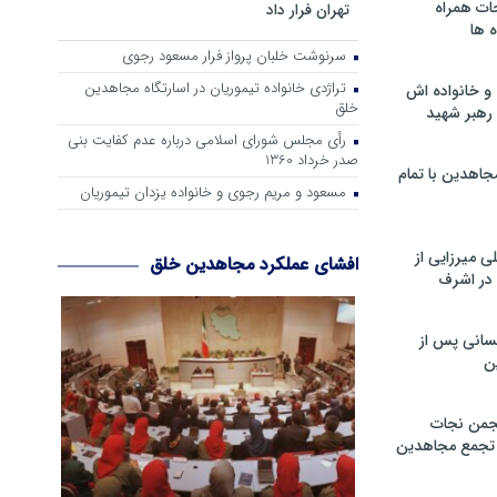
ات همراه
تهران فرار داد
 ها
سرنوشت خلبان پرواز فرار مسعود رجوی
تراژدی خانواده تیموریان در اسارتگاه مجاهدین
و خانواده اش
خلق
رهبر شهید
رأی مجلس شورای اسلامی درباره عدم كفایت بنی
صدر خرداد 1360
جاهدین با تمام
مسعود و مریم رجوی و خانواده یزدان تیموریان
 میرزایی از
افشای عملکرد مجاهدین خلق
در اشرف
سانی پس از
ن
جمن نجات
و تجمع مجاهدین