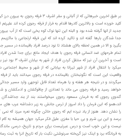
کلید خورده است و بالاترین کادرها اقدام به فرار از فرقه رجوی کرده اند علیرغ
جدید از انها گرفته شده بود و البته این تنها نوک کوه یخی است که از آب ب
جدا شدگان بارها گفته اند و تاکید کرده اند که این فرقه ارتجاعی با ماکزیم
بگیرد و الا در همین لحظه بالای هشتاد تا نود درصد افراد باقیمانده در مسیر 
تمام طرحهای ضد انسانی فرقه رجوی با هدف ایجاد مانع برای جدا شدن اف
است و آخرین آن نیز ک
میکرد با انتقال افراد از شهر تیرانا به بیابانی که از شهر و محیط اجتماعی
واقعیت این است که نگونبختان باقیمانده در فرقه رجوی میدانند باید از فرقه بگ
میگردند و در نتیجه هر هفته و یا هرماه تعداد قابل توجهی وارد مسیر جدائ
خواهد رسید و فرقه رجوی می ماند با تعدادی از چاقوکشان و ادمکشان و 
گندوی رجوی که به فرمان مسعود رجوی میخواستند بند از بند جداشدگان پاره 
اند،همو که این فرمان را داد امروز از ترس جانش به زیر دشداشه عرب های 
را نشان دهد. هنوز از یاد نبرده ایم که رجوی خائن چگونه نعره میزد که نمی
برسد و این بی شرم و بی حیا با مغزی علیل فکر میکرد جهان همیشه به کام 
نیست و این خوب است و درس عبرتیست برای مردم و تاریخ، درسی ماندگار از 
به قربانگاه برد و اینک نیز گریخته سرنوشتی نکبت بار که تاریخ انرا به ثبت رسا