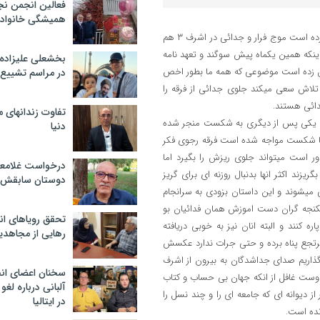
فعالین انجمن نج
همیشگی خانواده
بر طبق اخرین خبرهائی که از آلبانی و مقر اشرف ۳ فرقه رجوی به بیرون درز کرده است موج فرار و جدائی در اشرف ۳ هم
م اینکه همین یکماه پیش سوگند و تعهد نامه
بخشعلی علیزاده 
یرون زده است موضوعی که همه ما بطور اخص
در مراسم تشییع 
م تلاش سعی میکند جلوی جدائی از فرقه را
جدائی هستند.
تفاوت زندانهای م
راد یکی پس از دیگری به شکست منجر شده
دنیا
ه منتقل کردن افراد از شهر به بیابان اشرف ۳ بود نیز با شکست مواجه شده است فرقه رجوی فکر
 دور است میتواند جلوی ریزش را بگیرد اما
درخواست غلامعلی
ریزند اکثر انها بدنبال روزنه ای برای گریز
دوستان سابقش 
ی میشوند و این داستان بزودی به سرانجام
شکنجه گران دست اموزش همان فدائیان بو
تحقق رویاهای ان
کنند و البته انان نیز به خوبی دریافته
رهایی از مجاهدی
مرتجع پناه برده و حتی جرات ندارد عکسش
 گذاریم صدای جداشدگان به بیرون از اشرف
سخنان اعضای ان
اوست غافل از انکه جهان بی حساب و کتاب
آلبانی درباره لغ
دیوانه ای که جامعه ای را و چند نسل را
در ایتالیا
نده است.