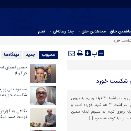
جاهدین خلق
مجاهدین خلق
چند رسانه‌ای
فیلم
پ
محبوب
جدید
دیدگاه‌ها
حضور اعضای انج
در کربلا
مسعود تقی پوریا
شکست خورده م
بر طبق اخرین خبرهائی که از آلبانی و مقر اشرف ۳ فرقه رجوی به بیرون
درز کرده است موج فرار و جدائی در اشرف ۳ هم کلید خورده است و
نگاهی به گزارش
 فرقه رجوی کرده اند علیرغم اینکه همین
توسط صمد اسکن
 از انها گرفته شده بود […]