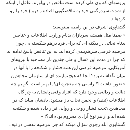
پروسه‎ای که وی طی کرده است تناقض در بیاورند. غافل از این‎که
از شدت سردرگمی خود به تناقض‎گویی افتاده و دروغ خود را رو
کرده‎اند.
گشتاپوی اشرف در این رابطه می‎نویسد:
« ضمنا مثل همیشه سربازان بدنام وزارت اطلاعات و عناصر
بدنام نجاتی در دیكته ای كه برای فرد درهم ‌شكسته‌ یی چون
مرضیه قرصی سرهم‌بندی كرده‌ اند، به این تناقض پاسخ نداده اند
كه چرا در مدت این 3سال و طی چندین بار مصاحبه با نیروهای
آمریكایی، مرضیه قرصی این همه فشار و شكنجه را با آنها در
میان نگذاشته بود؟ آنجا كه هیچ نماینده ای از سازمان مجاهدین
حضور نداشت؟! راستی چه معجزه ای! یا بهتر است بگوییم چه
دنائت و رذالتی وجود دارد كه افراد وقتی پایشان به چراگاه
اطلاعات (تیف) و انجمن نجات باز میشود، یادشان میاید كه در
مجاهدین ،تحت فشار روحی و روانی قرار داده شده،و شكنجه
شده اند و از هر نوع آزادی محروم بوده اند؟! »
گشتاپوی ابله رجوی سؤال می‎کند که چرا مرضیه قدسی در تیف