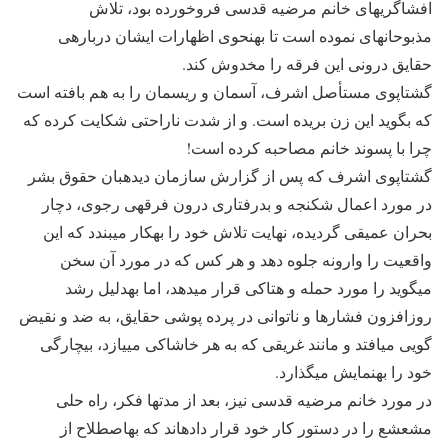
افشاگری‎های خانم مرضیه قدسی فروخورده بود، تلاش
مذبوحانه‎ای نموده است تا به‎نحوی اظهارات ایشان درباره‎ی
حقایق درونی این فرقه را مخدوش کند.
گشتاپوی مستأصل اشرف، آسمان و ریسمان را به هم بافته است
که بگوید این زن بریده است. و از شدت ناراحتی شکایت کرده که
چرا با پسوند خانم مصاحبه کرده است!
گشتاپوی اشرف که پس از گزارش سازمان دیده‎بان حقوق بشر
در مورد اعمال شکنجه و بدرفتاری درون فرقه‎ی رجوی، دچار
بحران عمیقی گردیده، نهایت تلاش خود را به‎کار می‎بندد که این
واقعیت را وارونه جلوه دهد و هر کس که در مورد آن سخن
می‎گوید را مورد حمله و هتاکی قرار می‎دهد، اما به‎دلیل رشد
روزافزون فشارها و ناتوانی در پرده پوشی حقایق، به ضد و نقیض
گویی می‎افتد و مانند غریقی که به هر خاشاکی می‎یازد، بی‎چارگی
خود را به‎نمایش می‎گذارد.
در مورد خانم مرضیه قدسی نیز، بعد از مدت‎ها فکر، راه حلی
مشعشع را در دستور کار خود قرار داده‎اند که به‎اصطلاح از