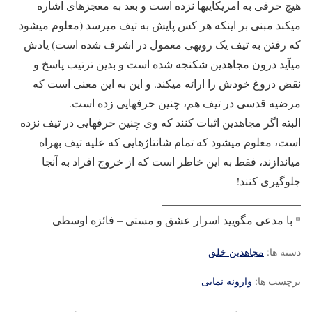
هیچ حرفی به امریکایی‎ها نزده است و بعد به معجزه‎ای اشاره
می‎کند مبنی بر این‎که هر کس پایش به تیف می‎رسد (معلوم می‎شود
که رفتن به تیف یک رویه‎ی معمول در اشرف شده است) یادش
می‎آید درون مجاهدین شکنجه شده است و بدین ترتیب پاسخ و
نقض دروغ خودش را ارائه می‎کند. و این به این معنی است که
مرضیه قدسی در تیف هم، چنین حرف‎هایی زده است.
البته اگر مجاهدین اثبات کنند که وی چنین حرف‎هایی در تیف نزده
است، معلوم می‎شود که تمام شانتاژهایی که علیه تیف به‎راه
می‎اندازند، فقط به این خاطر است که از خروج افراد به آنجا
جلوگیری کنند!
_________________________
* با مدعی مگویید اسرار عشق و مستی – فائزه اوسطی
دسته ها:
مجاهدین خلق
برچسب ها:
وارونه نمایی