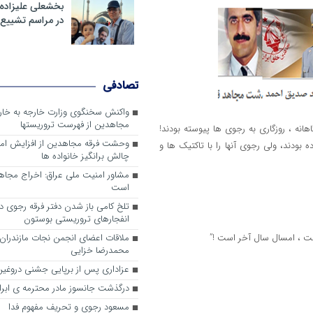
بخشعلی علیزاده 
در مراسم تشییع 
تصادفی
واکنش سخنگوی وزارت خارجه به خا
مجاهدین از فهرست تروریستها
انه ، روزگاری به رجوی ها پیوسته بودند!
وحشت فرقه مجاهدین از افزایش ام
بودند، ولی رجوی آنها را با تاکتیک ها و
چالش برانگیز خانواده ها
مشاور امنیت ملی عراق: اخراج مجا
است
تلخ کامی باز شدن دفتر فرقه رجوی در 
انفجارهای تروریستی بوستون
ت ، امسال سال آخر است !”
ملاقات اعضای انجمن نجات مازندران ب
محمدرضا خزایی
عزاداری پس از برپایی جشنی دروغین
درگذشت جانسوز مادر محترمه ی ابرا
مسعود رجوی و تحریف مفهوم فدا