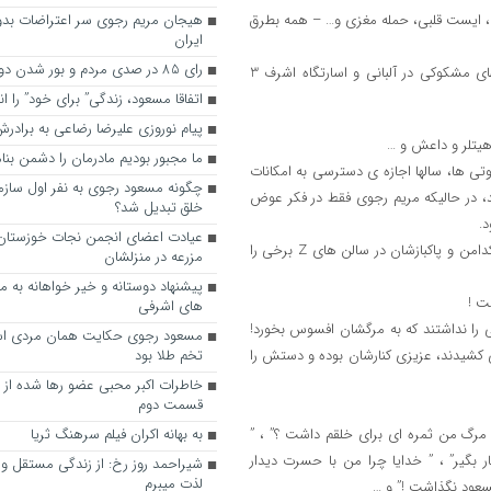
 ، ایست قلبی، حمله مغزی و… – همه بطرق
هیجان مریم رجوی سر اعتراضات بدو
ایران
رای 85 در صدی مردم و بور شدن دوباره رجوی
اگر این است سرانجام یک مبارزه ؟ پس آیا بقیه هم باید منتظر چنین مرگهای مشکوکی در آلبانی و اسارتگاه اشرف 3
اتفاقا مسعود، زندگی” برای خود” را ا
پیام نوروزی علیرضا رضاعی به براد
 هیتلر و داعش و …
ما مجبور بودیم مادرمان را دشمن بنا
تی ها، سالها اجازه ی دسترسی به امکانات
چگونه مسعود رجوی به نفر اول ساز
دند، در حالیکه مریم رجوی فقط در فکر عوض
خلق تبدیل شد؟
.
عیادت اعضای انجمن نجات خوزستان ا
همه باید حتی لحظات جنسی خود را گزارش می کردند، غافل از اینکه رهبر پاکدامن و پاکبازشان در سالن های Z برخی را
مزرعه در منزلشان
ت !
های اشرفی
ی را نداشتند که به مرگشان افسوس بخورد!
مسعود رجوی حکایت همان مردی اس
 کشیدند، عزیزی کنارشان بوده و دستش را
تخم طلا بود
خاطرات اکبر محبی عضو رها شده از
قسمت دوم
ا مرگ من ثمره ای برای خلقم داشت ؟” ، ”
به ‌بهانه اکران فیلم سرهنگ ثریا
 بگیر” ، ” خدایا چرا من با حسرت دیدار
شیراحمد روز رخ: از زندگی مستقل و آ
لذت میبرم
مسعود نگذاشت !” و …