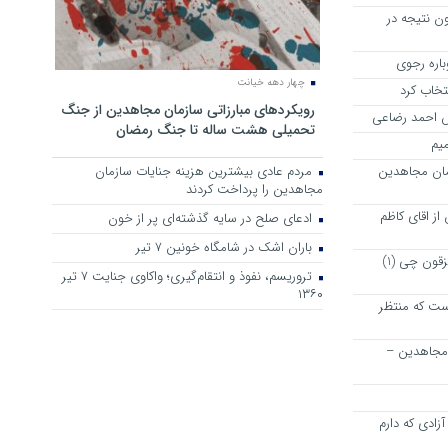
ن نتیجه در
چهار دهه خیانت
نتخاب کرد
رویکرد‌های مبارزاتی سازمان مجاهدین از جنگ
رش احمد رضاعی
تحمیلی هشت ساله تا جنگ رمضان
میم
مان مجاهدین
مردم عادی بیشترین هزینه جنایات سازمان
مجاهدین را پرداخت کردند
ز اقای کاظم
ادعای صلح در سایه گذشته‌ای پر از خون
باران اشک در شامگاه خونین 7 تیر
پیشنهاد دوستانه و خیر خواهانه به مزقون چی (1)
تروریسم، نفوذ و انتقام‌گیری؛ واکاوی جنایت ۷ تیر
۱۳۶۰
ت که منتظر
 مجاهدین –
زادی که دارم