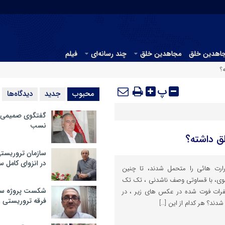
جاهدین خلق
مجاهدین خلق
چند رسانه‌ای
فیلم
؟
پ
محبوب
جدید
دیدگاه‌ها
گفتگوی صمیمی با
نسب
ق داشته؟
سازمان تروریست
در انزوای کامل 
رارت هائی را متحمل شدند، تا چنین
م رجوی، با قساوتی وصف ناشدنی ، تک تک
شکست پروژه سیا
 نفرات فوت شده در عکس های زیر ، در
فرقه تروریستی 
دند؟ هر کدام از این […]