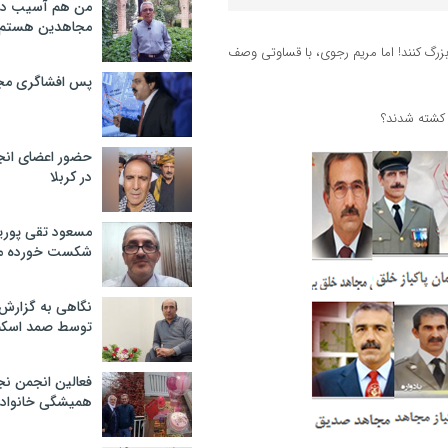
من هم آسیب دید
مجاهدین هستم
بزرگ کنند! اما مریم رجوی، با قساوتی وصف
پس افشاگری مج
 کشته شدند؟
حضور اعضای انج
در کربلا
مسعود تقی پوریا
شکست خورده م
نگاهی به گزارش
توسط صمد اسکن
فعالین انجمن نج
همیشگی خانواده