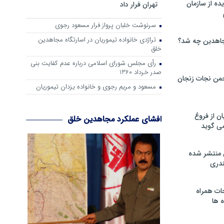
ه از سازمان
تهران فرار داد
سرنوشت خلبان پرواز فرار مسعود رجوی
تراژدی خانواده تیموریان در اسارتگاه مجاهدین
اهدین چه شد؟
خلق
رأی مجلس شورای اسلامی درباره عدم كفایت بنی
صدر خرداد 1360
من نجات زنجان
مسعود و مریم رجوی و خانواده یزدان تیموریان
ن از فروغ
افشای عملکرد مجاهدین خلق
ی گوید
 منتشر شده
دری
ات همراه
 ها