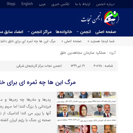
درباره انجمن
ارتباط با ما
تلکس خبری
عربي
English
Shqip
صفحه اصلی
انجمن
خانواده‌ها
مراکز انجمن
اعضاء سابق م
شما اینجا هستید »
صفحه اصلی »
مرگ این ها چه ثمره ای برای خلق داشته
گروه :
عملکرد سازمان مجاهدین خلق
شناسه :
40178
19 تیر 1399
انجمن نجات مرکز آذربایجان شرقی
مرگ این ها چه ثمره ای برای خل
پدرها و مادرها چه زجرها و م
فرزندانی را بزرگ کنند! اما مری
آنها را پرپر می کند! کدامیک از
صحنه ی جنگ با رژیم ایران کشته ش