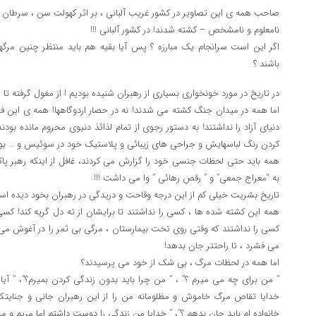
صاحب همه ی این تصاویر در کشور غریب آلبانی ، بر اثر کهولت سن ، سرطان
نامعلوم و نامشخص – کشته شدند! در کشور آلبانی !!!
باشند ؟
در تاریخ در مورد خونخواری بسیاری از رهبران شنیده بودیم ! از مغول گرفته تا
اما همه در میدان جنگ کشته می شدند! نه در حصار اردوگاهها! همه ی این فو
دنیای آزاد را نداشتند! به دستور رجوی از تمام لذائذ دنیوی محروم مانده بو
کردن رنگ لباسهایش و جراحی های زیبائی و پلاستیک خود در سوئیس و … بود
به “معراج جمعی” و ” رقص رهائی ” وا می داشت !!!
تاریخ بشریت خیلی کم از این درجه وقاحت و دریدگی در رهبران بخود دیده اس
همه این کشته شده ها ، کسی را نداشتند تا برایشان از ته دل گریه کند! کس
کسی را نداشتند که وقتی روی تخت بیمارستان ، مرگی بی ثمر را در آغوش می
می فشرد ، تا راحتتر جان بدهد!
اما همه در لحظات مرگ ، بی شک از خود می پرسیدند؟
” من برای چه می میرم ؟” ، ” من چرا باید بدون زندگی کردن بمیرم؟”، ” آی
خدایا تقاص مرگ خاموش و مظلومانه من را از این رهبران جانی و جنایتکار
خانواده ام باید جان بدهم ؟”، ” خدایا من زندگی را دوست داشتم اما مریم و 