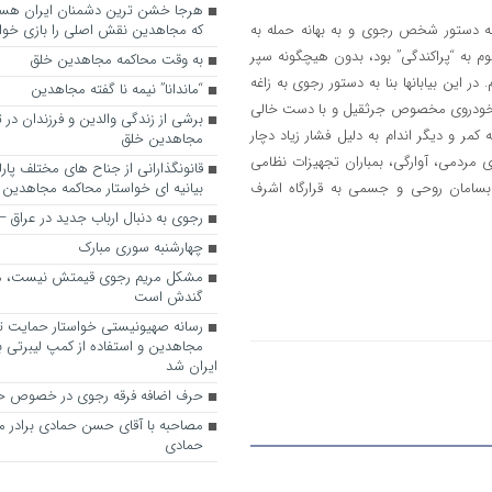
که مجاهدین نقش اصلی را بازی خواه
 و به دستور شخص رجوی و به بهانه حمله به
وم به “پراکندگی” بود، بدون هیچگونه سپر
به وقت محاکمه مجاهدین خلق
ر این بیابانها بنا به دستور رجوی به زاغه
“ماندانا” نیمه نا گفته مجاهدین
ن خودروی مخصوص جرثقیل و با دست خالی
برشی از زندگی والدین و فرزندان در
 کمر و دیگر اندام به دلیل فشار زیاد دچار
مجاهدین خلق
 مردمی، آوارگی، بمباران تجهیزات نظامی
قانونگذارانی از جناح های مختلف پارل
بیانیه ای خواستار محاکمه مجاهدین
بسامان روحی و جسمی به قرارگاه اشرف
رجوی به دنبال ارباب جدید در عراق
چهارشنبه سوری مبارک
مشکل مریم رجوی قیمتش نیست، 
گندش است
رسانه صهیونیستی خواستار حمایت تل
مجاهدین و استفاده از کمپ لیبرتی برا
ایران شد
حرف اضافه فرقه رجوی در خصوص ح
مصاحبه با آقای حسن حمادی برادر 
حمادی