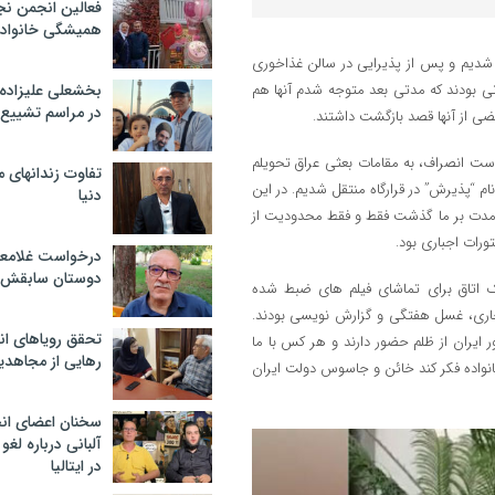
فعالین انجمن نج
همیشگی خانواده
 شدیم و پس از پذیرایی در سالن غذاخوری
نی بودند که مدتی بعد متوجه شدم آنها هم
بخشعلی علیزاده 
در مراسم تشییع 
عضی از آنها قصد بازگشت داشتند.
است انصراف، به مقامات بعثی عراق تحویلم
تفاوت زندانهای م
ام “پذیرش” در قرارگاه منتقل شدیم. در این
دنیا
مدت بر ما گذشت فقط و فقط محدودیت از
رات اجباری بود.
درخواست غلامعلی
دوستان سابقش 
یک اتاق برای تماشای فیلم های ضبط شده
ی، غسل هفتگی و گزارش نویسی بودند.
تحقق رویاهای ان
 ایران از ظلم حضور دارند و هر کس با ما
رهایی از مجاهدی
انواده فکر کند خائن و جاسوس دولت ایران
سخنان اعضای ان
آلبانی درباره لغ
در ایتالیا