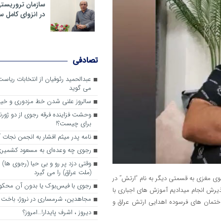
سازمان تروریست
در انزوای کامل 
تصادفی
عبدالحمید رئوفیان از انتخابات ریا
می گوید
سالروز علنی شدن خط مزدوری و خی
وحشت فزاینده فرقه رجوی از دو ژورنا
برای چیست؟!
نامه پدر میثم افشار به انجمن نجات آ
رجوی چه وعده‌ای به مسعود کشمیری 
وقتی دزد پر رو و بی حیا (رجوی ها) 
(ملت عراق) را می گیرد
تشوی مغزی به قسمتی دیگر به نام “ارتش” در
رجوی با فیس‌بوک یا بدون آن محکو
ذیرش انجام میدادیم آموزش های اجباری با
مجاهدین، شرم‎ساری در نروژ، باخت در فرانسه
اختمان های فرسوده اهدایی ارتش عراق و
ديروز ، اشرف پايدار!…امروز؟