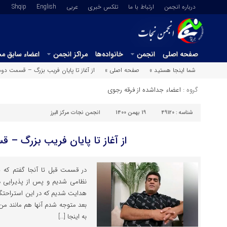
درباره انجمن
ارتباط با ما
تلکس خبری
عربي
English
Shqip
صفحه اصلی
انجمن
خانواده‌ها
مراکز انجمن
اعضاء سابق م
شما اینجا هستید »
صفحه اصلی »
از آغاز تا پایان فریب بزرگ – قسمت دوم
گروه :
اعضاء جداشده از فرقه رجوی
شناسه :
49120
19 بهمن 1400
انجمن نجات مرکز البرز
از آغاز تا پایان فریب بزرگ – 
در قسمت قبل تا آنجا گفتم که 
نظامی شدیم و پس از پذیرایی د
هدایت شدیم که در این استراحتگاه
بعد متوجه شدم آنها هم مانند من ا
به اینجا […]