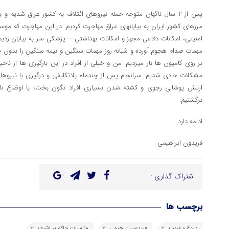
پس از 2 سال ناگهان متوجه حمله نیروهای ائتلاف به کشور عراق شدیم
مرزهای کشور ایران به بیابانهای عراق مهاجرت کردیم. در این مهاجرت که موس
امنیتی، امکانات دفاعی مجهز و امکانات بهداشتی – پزشکی سر به بیابان زدیم. د
مهمات صدام هجوم آورده و شبانه روز مهمات سنگین و نیمه سنگین را بدو
بر روی کامیون ها بار میزدیم. من و خیلی از افراد در این بارگیری ها از ناحیه
مشکلات حادی شدیم. سرانجام پس از چندماه بلاتکلیفی و درگیری با نیروهای
ارتش پوشالی رجوی و کشته شدن بسیاری افراد نگون بخت، با اوضاع نا
برگشتیم.
ادامه دارد
فریدون ابراهیمی
اشتراک گذاری :
برچسب ها
دروغ و فریب
فریدون ابراهیمی
مناسبات حاکم بر اشرف