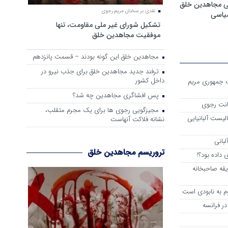
ی مجاهدین خلق
نقدی بر سخنان مریم رجوی
سیاسی
تشکیل شورای غیر ملی مقاومت، تنها
موفقیت مجاهدین خلق
مجاهدین خلق این گونه بودند – قسمت پانزدهم
ترفند جدید مجاهدین خلق برای جذب نیرو در
داخل کشور
ست جمهوری مریم
پس افشاگری مجاهدین چه شد؟
انت رجوی
مجیزگویی رجوی ها برای یک مجرم متقلب،
لیست آلبانیایی
نشانه فلاکت آنهاست
لبانی
تروریسم مجاهدین خلق
داده بود؟!
یقه صاحبخانه
م به نابودی است