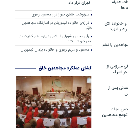
ات همراه
تهران فرار داد
 ها
سرنوشت خلبان پرواز فرار مسعود رجوی
تراژدی خانواده تیموریان در اسارتگاه مجاهدین
و خانواده اش
خلق
رهبر شهید
رأی مجلس شورای اسلامی درباره عدم كفایت بنی
صدر خرداد 1360
جاهدین با تمام
مسعود و مریم رجوی و خانواده یزدان تیموریان
 میرزایی از
افشای عملکرد مجاهدین خلق
در اشرف
سانی پس از
ن
جمن نجات
و تجمع مجاهدین