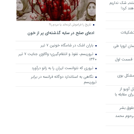
هرجا خشن ترین دشمنان ایران هستند٬ شک نداریم
ند کرد!
تاریخ را فراموش کرده‌اند یا مردم را؟
 تشکیلات
ادعای صلح در سایه گذشته‌ای پر از خون
باران اشک در شامگاه خونین 7 تیر
مان اروپا طی
تروریسم، نفوذ و انتقام‌گیری؛ واکاوی جنایت ۷ تیر
 – قسمت اول
۱۳۶۰
تروری که نتوانست ایران را به زانو درآورد
مشکل بوی
نگاهی به استاندارد دوگانه فرانسه در برابر
تروریسم
 آویو از
ی مقابله با
قوق بشر
مرحوم محمد