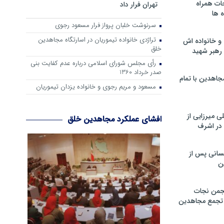
ات همراه
تهران فرار داد
 ها
سرنوشت خلبان پرواز فرار مسعود رجوی
تراژدی خانواده تیموریان در اسارتگاه مجاهدین
و خانواده اش
خلق
رهبر شهید
رأی مجلس شورای اسلامی درباره عدم كفایت بنی
صدر خرداد 1360
جاهدین با تمام
مسعود و مریم رجوی و خانواده یزدان تیموریان
 میرزایی از
افشای عملکرد مجاهدین خلق
در اشرف
سانی پس از
ن
جمن نجات
و تجمع مجاهدین