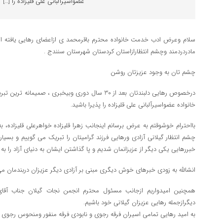
عضواسیرآلبانی علی قلیزاده را […]
سلام وعرض ادب خدمت خانواده محترم باقرمحمد ی ازاعضای رهایی یافته ا
مادردردمند وچشم انتظارازاستان کردستان شهرستان سنندج .
چشم تان به وجود عزیزتان روشن
درخصوص رهایی دلبندتان بعد از 30 سال دوری وبیخبری ، صم
خانواده عضواسیرآلبانی علی قلیزاده را پذیرا باشید.
بااحترام خوشوقتم به عرض برسانم اینجانب زهرا قلیزاده خواهرعلی قلیزاده، به
چشم انتظار گیلانی آزادی ورهایی فرزند گرامیتان را تبریک می گوییم و ب
خبررهایی یکی دیگر از عزیزانمان شدیم و پا گذاشتن ایشان به دنیای آزاد را به
انشالله به زودی خبرهای خوش دیگری مبنی بر آزادی دیگر عزیزان دربندمان می
همچنین امیدواریم ازجانب مسئول محترم انجمن نجات گیلان جناب آق
دیگرازجمله رهایی عزیزان گیلانی خود باشیم.
به امید رهایی تمامی اسیران فرقه رجوی و نابودی فرقه منفور ومنحوس رجوی