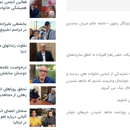
فعالین انجمن نج
همیشگی خانواده
زچنگال رجوی ؛ خاصه خانم حیران محمدی
بخشعلی علیزاده 
در مراسم تشییع 
تفاوت زندانهای م
دنیا
یمانه ترین تبریکات حقیر زهرا قلیزاده به اتفاق سایراعضای
درخواست غلامعلی
دوستان سابقش 
 نمایندگی از تمامی خانواده های دردمند و
سیار خوشحال وخرسند شدیم که شاهد شنیدن
 فال نیک می گیریم .
تحقق رویاهای ان
رهایی از مجاهدی
 شنویم .
سخنان اعضای ان
ای پوراحمد شاهد شنیدن خبرهای خوش
آلبانی درباره لغ
در ایتالیا