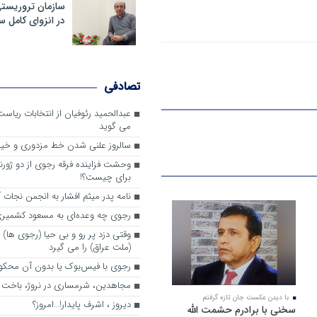
سازمان تروریست
در انزوای کامل 
تصادفی
عبدالحمید رئوفیان از انتخابات ریا
می گوید
سالروز علنی شدن خط مزدوری و خی
وحشت فزاینده فرقه رجوی از دو ژورنا
برای چیست؟!
نامه پدر میثم افشار به انجمن نجات آ
رجوی چه وعده‌ای به مسعود کشمیری 
وقتی دزد پر رو و بی حیا (رجوی ها) 
(ملت عراق) را می گیرد
رجوی با فیس‌بوک یا بدون آن محکو
مجاهدین، شرم‎ساری در نروژ، باخت در فرانسه
با دیدن عکست جان تازه گرفتم
ديروز ، اشرف پايدار!…امروز؟
سخنی با برادرم حشمت الله