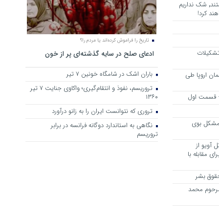
هرجا خشن ترین دشمنان ایران هستند٬ شک نداریم
ند کرد!
تاریخ را فراموش کرده‌اند یا مردم را؟
 تشکیلات
ادعای صلح در سایه گذشته‌ای پر از خون
باران اشک در شامگاه خونین 7 تیر
مان اروپا طی
تروریسم، نفوذ و انتقام‌گیری؛ واکاوی جنایت ۷ تیر
 – قسمت اول
۱۳۶۰
تروری که نتوانست ایران را به زانو درآورد
مشکل بوی
نگاهی به استاندارد دوگانه فرانسه در برابر
تروریسم
 آویو از
ی مقابله با
قوق بشر
مرحوم محمد