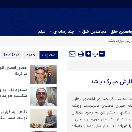
جاهدین خلق
مجاهدین خلق
چند رسانه‌ای
فیلم
ارش مبارک باشد
پ
محبوب
جدید
دیدگاه‌ها
حضور اعضای انج
در کربلا
ظارش مبارک باشد
مسعود تقی پوریا
شکست خورده م
 محترم باقرمحمد ی ازاعضای رهایی
انم حیران محمدی مادردردمند وچشم
نگاهی به گزارش
ن سنندج . چشم تان به وجود عزیزتان
توسط صمد اسکن
روشن درخصوص رهایی دلبندتان بعد از 30 سال دوری وبیخبری ،
 قلیزاده به اتفاق سایراعضای خانواده