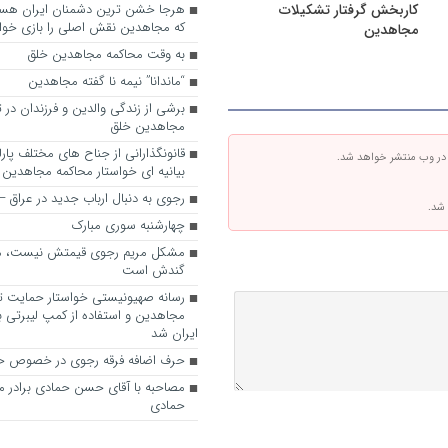
کاربخش گرفتار تشکیلات
که مجاهدین نقش اصلی را بازی خواه
مجاهدین
به وقت محاکمه مجاهدین خلق
“ماندانا” نیمه نا گفته مجاهدین
برشی از زندگی والدین و فرزندان در
مجاهدین خلق
قانونگذارانی از جناح های مختلف پارل
 در وب منتشر خواهد شد.
بیانیه ای خواستار محاکمه مجاهدین
رجوی به دنبال ارباب جدید در عراق
 شد.
چهارشنبه سوری مبارک
مشکل مریم رجوی قیمتش نیست، 
گندش است
رسانه صهیونیستی خواستار حمایت تل
مجاهدین و استفاده از کمپ لیبرتی برا
ایران شد
حرف اضافه فرقه رجوی در خصوص ح
مصاحبه با آقای حسن حمادی برادر 
حمادی