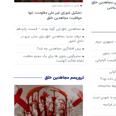
ی مجاهدین خلق
نقدی بر سخنان مریم رجوی
سیاسی
تشکیل شورای غیر ملی مقاومت، تنها
موفقیت مجاهدین خلق
مجاهدین خلق این گونه بودند – قسمت پانزدهم
ترفند جدید مجاهدین خلق برای جذب نیرو در
داخل کشور
ست جمهوری مریم
پس افشاگری مجاهدین چه شد؟
انت رجوی
مجیزگویی رجوی ها برای یک مجرم متقلب،
لیست آلبانیایی
نشانه فلاکت آنهاست
لبانی
تروریسم مجاهدین خلق
داده بود؟!
یقه صاحبخانه
م به نابودی است