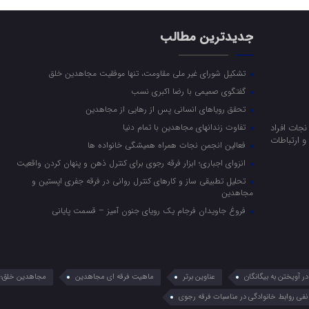
جدیدترین مطالب
تشکیل شورای غیر ملی مقاومت، تنها موفقیت مجاهدین خلق
گفتگوی صمیمی با رضا اکبری نسب
تحقق رویاهای انسانی پس از رهایی از مجاهدین
جات افراد
تفاوت زندانهای مجاهدین با تمام دنیا
 ارتباطات
فعالین انجمن نجات همراه همیشگی خانواده ها
انزوای اجباری؛ ابزار فرقه رجوی برای کنترل ذهن و پنهان کردن واقعیت
تحلیل تطبیقی ساز و کارهای کنترل روانی در فرقه جفری اپستین و
مجاهدین
فروغ جاویدان فرجام یک رویای جنون آمیز – قسمت پایانی
 آویختن به بیگانگان
عناوین برتر
ماهیت فرقه ای مجاهدین
مجاهدین خلق؛ 
نفی روابط خانوادگی در مناسبات فرقه رجوی