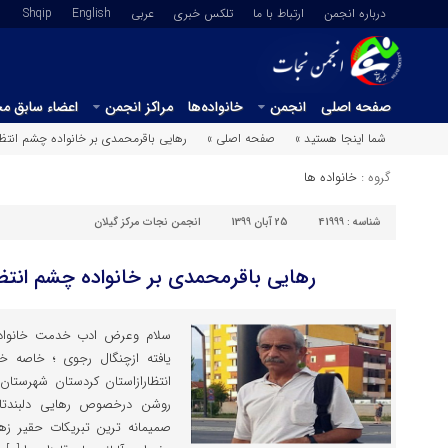
درباره انجمن
ارتباط با ما
تلکس خبری
عربي
English
Shqip
صفحه اصلی
انجمن
خانواده‌ها
مراکز انجمن
اعضاء سابق م
شما اینجا هستید »
صفحه اصلی »
رهایی باقرمحمدی بر خانواده چشم انتظ
گروه :
خانواده ها
شناسه :
41999
25 آبان 1399
انجمن نجات مرکز گیلان
رهایی باقرمحمدی بر خانواده چشم انت
سلام وعرض ادب خدمت خانواده
یافته ازچنگال رجوی ؛ خاصه خ
انتظارازاستان کردستان شهرستا
صمیمانه ترین تبریکات حقیر زهرا