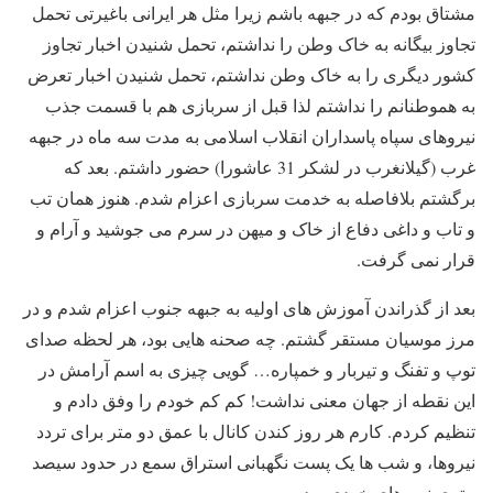
مشتاق بودم که در جبهه باشم زیرا مثل هر ایرانی باغیرتی تحمل
تجاوز بیگانه به خاک وطن را نداشتم، تحمل شنیدن اخبار تجاوز
کشور دیگری را به خاک وطن نداشتم، تحمل شنیدن اخبار تعرض
به هموطنانم را نداشتم لذا قبل از سربازی هم با قسمت جذب
نیروهای سپاه پاسداران انقلاب اسلامی به مدت سه ماه در جبهه
غرب (گیلانغرب در لشکر 31 عاشورا) حضور داشتم. بعد که
برگشتم بلافاصله به خدمت سربازی اعزام شدم. هنوز همان تب
و تاب و داغی دفاع از خاک و میهن در سرم می جوشید و آرام و
قرار نمی گرفت.
بعد از گذراندن آموزش های اولیه به جبهه جنوب اعزام شدم و در
مرز موسیان مستقر گشتم. چه صحنه هایی بود، هر لحظه صدای
توپ و تفنگ و تیربار و خمپاره… گویی چیزی به اسم آرامش در
این نقطه از جهان معنی نداشت! کم کم خودم را وفق دادم و
تنظیم کردم. کارم هر روز کندن کانال با عمق دو متر برای تردد
نیروها، و شب ها یک پست نگهبانی استراق سمع در حدود سیصد
متری نیروهای خودی بود.