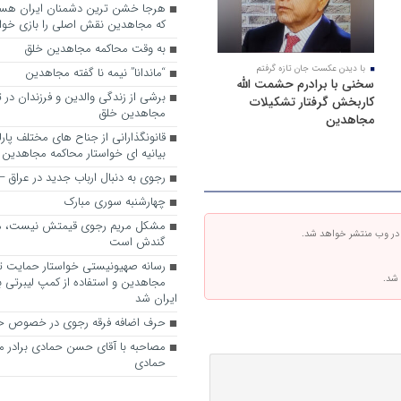
که مجاهدین نقش اصلی را بازی خواه
به وقت محاکمه مجاهدین خلق
با دیدن عکست جان تازه گرفتم
“ماندانا” نیمه نا گفته مجاهدین
سخنی با برادرم حشمت الله
برشی از زندگی والدین و فرزندان در
کاربخش گرفتار تشکیلات
مجاهدین خلق
مجاهدین
قانونگذارانی از جناح های مختلف پارل
بیانیه ای خواستار محاکمه مجاهدین
رجوی به دنبال ارباب جدید در عراق
چهارشنبه سوری مبارک
مشکل مریم رجوی قیمتش نیست، 
 در وب منتشر خواهد شد.
گندش است
رسانه صهیونیستی خواستار حمایت تل
 شد.
مجاهدین و استفاده از کمپ لیبرتی برا
ایران شد
حرف اضافه فرقه رجوی در خصوص ح
مصاحبه با آقای حسن حمادی برادر 
حمادی