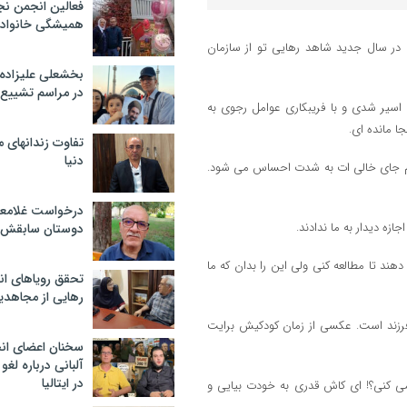
فعالین انجمن نج
همیشگی خانواده
م در سال جدید شاهد رهایی تو از سازمان
بخشعلی علیزاده 
در مراسم تشییع 
ه اسیر شدی و با فریبکاری عوامل رجوی به
جا مانده ای.
تفاوت زندانهای م
دنیا
یم جای خالی ات به شدت احساس می شود.
درخواست غلامعلی
زه دیدار به ما ندادند.
دوستان سابقش 
ند تا مطالعه کنی ولی این را بدان که ما
تحقق رویاهای ان
رهایی از مجاهدی
 فرزند است. عکسی از زمان کودکیش برایت
سخنان اعضای ان
آلبانی درباره لغ
در ایتالیا
ر می کنی؟! ای کاش قدری به خودت بیایی و