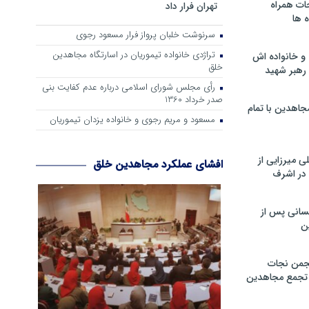
ات همراه
تهران فرار داد
 ها
سرنوشت خلبان پرواز فرار مسعود رجوی
تراژدی خانواده تیموریان در اسارتگاه مجاهدین
و خانواده اش
خلق
رهبر شهید
رأی مجلس شورای اسلامی درباره عدم كفایت بنی
صدر خرداد 1360
جاهدین با تمام
مسعود و مریم رجوی و خانواده یزدان تیموریان
 میرزایی از
افشای عملکرد مجاهدین خلق
در اشرف
سانی پس از
ن
جمن نجات
و تجمع مجاهدین