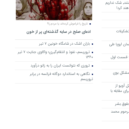
هرجا خشن ترین دشمنان ایران هستند٬ شک نداریم
ند کرد!
تاریخ را فراموش کرده‌اند یا مردم را؟
 تشکیلات
ادعای صلح در سایه گذشته‌ای پر از خون
باران اشک در شامگاه خونین 7 تیر
مان اروپا طی
تروریسم، نفوذ و انتقام‌گیری؛ واکاوی جنایت ۷ تیر
 – قسمت اول
۱۳۶۰
تروری که نتوانست ایران را به زانو درآورد
مشکل بوی
نگاهی به استاندارد دوگانه فرانسه در برابر
تروریسم
 آویو از
ی مقابله با
قوق بشر
مرحوم محمد