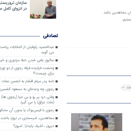
سازمان تروریست
در انزوای کامل 
ان مجاهدین باشد.
ستیم.
تصادفی
عبدالحمید رئوفیان از انتخابات ریا
می گوید
سالروز علنی شدن خط مزدوری و خی
وحشت فزاینده فرقه رجوی از دو ژورنا
برای چیست؟!
نامه پدر میثم افشار به انجمن نجات آ
جات
رجوی چه وعده‌ای به مسعود کشمیری 
وقتی دزد پر رو و بی حیا (رجوی ها) 
(ملت عراق) را می گیرد
رجوی با فیس‌بوک یا بدون آن محکو
مجاهدین، شرم‎ساری در نروژ، باخت در فرانسه
ديروز ، اشرف پايدار!…امروز؟