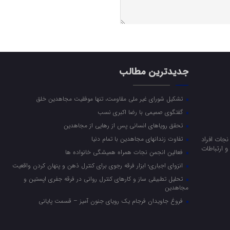
جدیدترین مطالب
تشکیل شورای غیر ملی مقاومت، تنها موفقیت مجاهدین خلق
گفتگوی صمیمی با رضا اکبری نسب
تحقق رویاهای انسانی پس از رهایی از مجاهدین
جات افراد
تفاوت زندانهای مجاهدین با تمام دنیا
 ارتباطات
فعالین انجمن نجات همراه همیشگی خانواده ها
انزوای اجباری؛ ابزار فرقه رجوی برای کنترل ذهن و پنهان کردن واقعیت
تحلیل تطبیقی ساز و کارهای کنترل روانی در فرقه جفری اپستین و
مجاهدین
فروغ جاویدان فرجام یک رویای جنون آمیز – قسمت پایانی