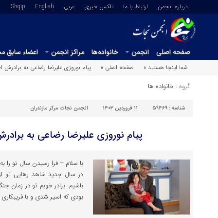
درباره انجمن
ارتباط با ما
تلکس خبری
عربي
English
Shqip
صفحه اصلی
انجمن
خانواده‌ها
مراکز انجمن
اعضاء سابق م
شما اینجا هستید »
صفحه اصلی »
پیام نوروزی علیرضا رضاعی به برادرش 
گروه :
خانواده ها
شناسه :
59469
11 فروردین 1403
انجمن نجات مرکز مازندران
پیام نوروزی علیرضا رضاعی به برادر
با سلام – فرا رسیدن سال نو را به
در سال جدید شاهد رهایی تو از 
باشیم. برادر خوبم تو در زمان جنگ
بودی که اسیر شدی و با فریبکاری 