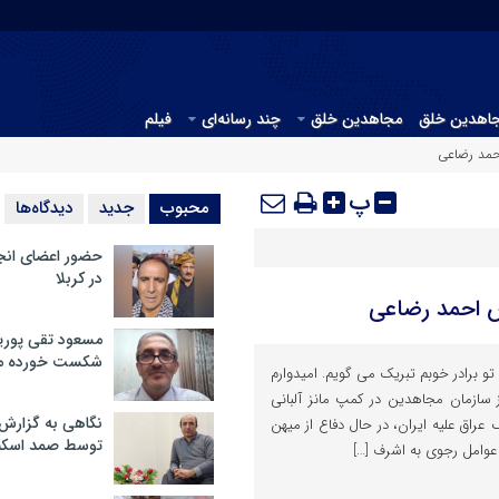
جاهدین خلق
مجاهدین خلق
چند رسانه‌ای
فیلم
احمد رضاعی
پ
محبوب
جدید
دیدگاه‌ها
حضور اعضای انج
در کربلا
ش احمد رضاعی
مسعود تقی پوریا
شکست خورده م
 تو برادر خوبم تبریک می گویم. امیدوارم
سازمان مجاهدین در کمپ مانز آلبانی
نگاهی به گزارش
 عراق علیه ایران، در حال دفاع از میهن
توسط صمد اسکن
عوامل رجوی به اشرف […]