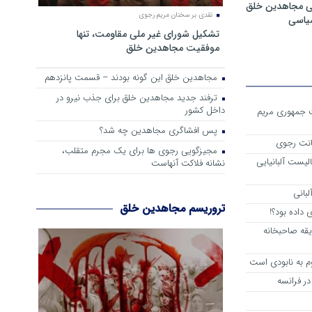
ی مجاهدین خلق
نقدی بر سخنان مریم رجوی
سیاسی
تشکیل شورای غیر ملی مقاومت، تنها
موفقیت مجاهدین خلق
مجاهدین خلق این گونه بودند – قسمت پانزدهم
ترفند جدید مجاهدین خلق برای جذب نیرو در
داخل کشور
ست جمهوری مریم
پس افشاگری مجاهدین چه شد؟
انت رجوی
مجیزگویی رجوی ها برای یک مجرم متقلب،
لیست آلبانیایی
نشانه فلاکت آنهاست
لبانی
تروریسم مجاهدین خلق
داده بود؟!
یقه صاحبخانه
م به نابودی است