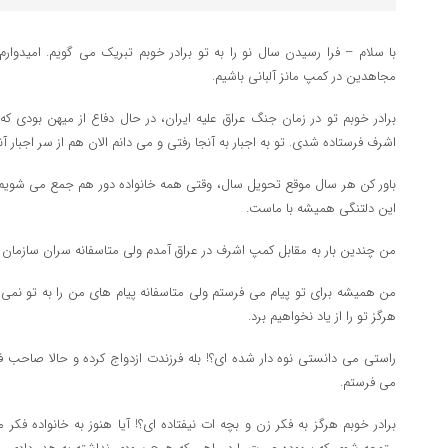
با سلام – فرا رسیدن سال نو را به تو برادر خوبم تبریک می گویم. امیدوار
مجاهدین در کمپ مانز آلبانی باشیم.
برادر خوبم تو در زمان جنگ عراق علیه ایران، در حال دفاع از میهن بودی ک
اشرف فرستاده شدی. تو به اجبار به آنجا رفتی و می دانم الان هم از سر اجبار آن
باور کن هر سال موقع تحویل سال، وقتی همه خانواده دور هم جمع می شو
این دلتنگی همیشه با ماست.
من چندین بار به مقابل کمپ اشرف در عراق آمدم ولی متاسفانه سران سازمان اجا
من همیشه برای تو پیام می فرستم ولی متاسفانه پیام های من را به تو نمی ده
هرگز تو را از یاد نخواهیم برد.
راستی می دانستی نوه دار شده ای؟! بله فرزندت ازدواج کرده و حالا صاحب
می فرستم.
برادر خوبم هرگز به فکر زن و بچه ات نیفتاده ای؟! آیا هنوز به خانواده فک