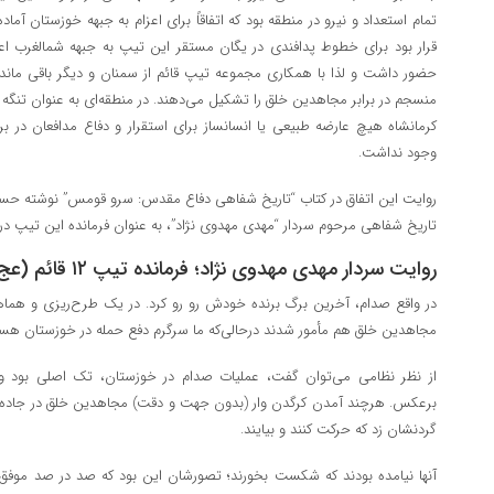
تمام استعداد و نیرو در منطقه بود که اتفاقاً برای اعزام به جبهه خوزستان آ
قرار بود برای خطوط پدافندی در یگان مستقر این تیپ به جبهه شمالغرب اع
حضور داشت و لذا با همکاری مجموعه تیپ قائم از سمنان و دیگر باقی ماند
منسجم در برابر مجاهدین خلق را تشکیل می‌دهند. در منطقه‌ای به عنوان تنگه چه
کرمانشاه هیچ عارضه‌ طبیعی یا انسان‎ساز برای استقرار 
وجود نداشت.
روایت این اتفاق در کتاب “تاریخ شفاهی دفاع مقدس: سرو قومس” نوشته حسی
تاریخ شفاهی مرحوم سردار “مهدی مهدوی نژاد”، به عنوان فرمانده این تیپ در 
روایت سردار مهدی مهدوی نژاد؛ فرمانده تیپ ۱۲ قائم (عج) در دوران دفاع مقدس
در واقع صدام، آخرین برگ برنده خودش رو رو کرد. در یک طرح‌ریزی و هماه
مجاهدین خلق هم مأمور شدند درحالی‌که ما سرگرم دفع حمله در خوزستان هستیم
از نظر نظامی می‌توان گفت، عملیات صدام در خوزستان، تک اصلی بود و
برعکس. هرچند آمدن کرگدن وار (بدون جهت و دقت) مجاهدین خلق در جاده از
گردنشان زد که حرکت کنند و بیایند.
آنها نیامده بودند که شکست بخورند؛ تصورشان این بود که صد در صد موفق می