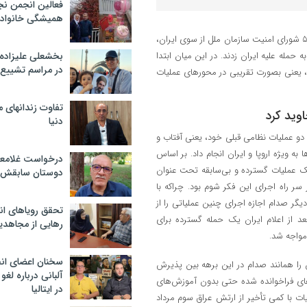
فعالین انجمن نج
همیشگی خانواده
سازمان مجاهدین خلق به همراه ارتش بعث عراق پس از پذیرش قطعنامه ۵۹۸ شورای امنیت سازمان ملل از سوی ایران،
مله علیه ایران زدند. در این میان ابتدا
بخشعلی علیزاده 
در مراسم تشییع 
د، یعنی بصورت تقریبی در محورهای عملیات
تفاوت زندانهای م
دنیا
و عملیات نظامی قبلی خود، یعنی آفتاب و
ه ویژه اروپا و ایران انجام داد. بر اساس
درخواست غلامعلی
یک عملیات گسترده و بی‌سابقه تحت عنوان
دوستان سابقش 
 راه اجرای این فکر شوم بود. چراکه با
یگر صدام اجازه اجرای چنین عملیاتی را از
تحقق رویاهای ان
 از اعلام ایران یک حمله گسترده برای
رهایی از مجاهدی
 مواجه شد.
سخنان اعضای ان
را همانند صدام در این برهه بین پذیرش
آلبانی درباره لغ
روهای فراخوانده شده حتی بدون آموزش‌های
در ایتالیا
ات با کمی تأخیر از ارتش عراق سوم مرداد