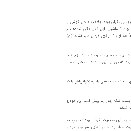
 بسیار نگران بودم! بالاخره حاجی گوشی را
 تا ماشین، این فلان فلان شده‌ها، از
ً هم او و کادر قوی گردان سیدالشهدا (ع)
وی جاده ایستاد و داد می‌زد: از چند تا
! اگه من زیر این تانک‌ها له بشم، امام و
 عبدالله عرب نجفی را، رجزخوانی‌اش را که
ی پشت تنگه چهار زبر پیش آمد. این خودرو
ه شدند.
ن با این وضعیت، گردان روح‌الله تیپ ما،
یت خط بود. با تیراندازی سومین خودرو