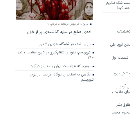
هرجا خشن ترین دشمنان ایران هستند٬ شک نداریم
ند کرد!
تاریخ را فراموش کرده‌اند یا مردم را؟
 تشکیلات
ادعای صلح در سایه گذشته‌ای پر از خون
باران اشک در شامگاه خونین 7 تیر
مان اروپا طی
تروریسم، نفوذ و انتقام‌گیری؛ واکاوی جنایت ۷ تیر
 – قسمت اول
۱۳۶۰
تروری که نتوانست ایران را به زانو درآورد
مشکل بوی
نگاهی به استاندارد دوگانه فرانسه در برابر
تروریسم
 آویو از
ی مقابله با
قوق بشر
مرحوم محمد