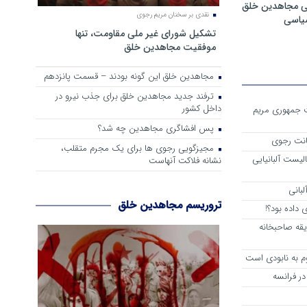
ی مجاهدین خلق
نقدی بر سخنان مریم رجوی
سیاسی
تشکیل شورای غیر ملی مقاومت، تنها
موفقیت مجاهدین خلق
مجاهدین خلق این گونه بودند – قسمت پانزدهم
ترفند جدید مجاهدین خلق برای جذب نیرو در
داخل کشور
ست جمهوری مریم
پس افشاگری مجاهدین چه شد؟
انت رجوی
مجیزگویی رجوی ها برای یک مجرم متقلب،
لیست آلبانیایی
نشانه فلاکت آنهاست
لبانی
تروریسم مجاهدین خلق
داده بود؟!
یقه صاحبخانه
م به نابودی است