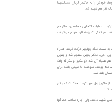
ها، خودش را به خاکریز گردان سیدالشهدا
 یک نفر هم شهید شد.
هم با گلوله ۱۰۶ منهدم شد و به‌این‌ترتیب، عملیات انتحاری مجاهدین خلق هم
ند. هر تانکی که رزمندگان منهدم می‌کردند،
 به سمت تنگه چهارزبر حرکت کردند. همراه
پی. جی، تانکر بنزین منفجر شد و بنزین
 همراه آن شد. (و مکروا و مکرالله والله
خته بودند، سوختند تا عبرتی باشد برای
آسمان بلند شد.
. از خاکریز اول عبور کردند. جنگ تانک و تن
 کنند.
ی شهید دادند، ولی اجازه ندادند خط آنها