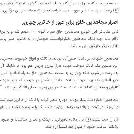
مجاهدین خلق که مجهز به دوش‌کا بود، فرمانده این گردان که پیشاپیش نیرو
(ع) رسانده بود، چند تیر خورد، اما به خواست خود زنده ماند. در این درگیری،
اصرار مجاهدین خلق برای عبور از خاکریز چهارزبر
کمی عقب‌تر، این خودرو مجاهدین خلق 
ناکام ماند. چند تانک مجاهدین خلق توانستند خودشان را به خاکریز اصلی برسان
تانکی دیگر جایگزین آن می‌شد.
مجاهدین خلق که در دشت حسن‌آباد بودند، با تانک و انواع خودروها، به‌سرعت
این ستون یک تانکر سوخت نوزده هزار لیتری بنزین هم بود. با شلیک آر. 
به‌سرعت در شیب تنگه چهار زبر به سمت مجاهدین خلق به راه افتاد و آتش هم
خیر الماکرین) بنزین خودشان آفت جانشان شد و در جهنمی که برای خود سا
کافران و منافقان که انتقام سخت است. در این زمان، صدای الله‌اکبر بچه‌ها به 
مجاهدین خلق دست‌بردار نبودند. دوباره سعی کردند با تانک از خاکریز عبور کنند
و نارنجک در گرفت و بالاخره بچه‌ها موفق شدند تانک را منهدم و افراد آن را نابود
گردان سیدالشهدا (ع) با فرمانده دلاورش، با چنگ و دندان جنگیدند و حدود س
بشکند. ساعت حدود ۶ صبح خط نسبتاً آرام شد.