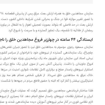
با تصور تغییر موازنه قوا در جنگ و بحرانی شدن شرایط داخلی کشور، دست به ح
ارتش بعث در حد فاصلی که بتواند بصورت تعجیلی اهواز را به اشغال در بیاور
رمضان از طلائیه تا شلمچه، یک تجاوز گسترده و با سرعت را شروع کرد.
ایستادگی ۴۴ ساعته در چهارزبر فروغ مجاهدین خلق را ناجاوید کرد
سازمان مسعود رجوی موسوم به مجاهدین خلق نیز، با تصور جبران نقص‌های د
چلچراغ، یک سازماندهی گسترده از نیروهای خود با فراخوان از سراسر کشورها ب
برخی اسناد این سازمان برای شهریور ماه یک برنامه‌ریزی ویژه جهت اجرای 
فروغ جاویدان را داشت. پذیرش آتش بس از سوی ایران یک مانع بزرگ بر سر
استقرار نیروهای پاسدار صلح و برقراری کامل نظامات شواری امنیت در مرزها د
خاک عراق به مجاهدین خلق نمی‌داد. از طرفی شخص صدام هم سه روز بعد
امتیازگیری بیشتر را آغاز کرد که البته با حضور قاطع مردم در جبهه‌ها با شکست
فلذا ساختار فرماندهی مجاهدین خلق تصمیم گرفت که عملیات فروغ جاویدان 
ایران و استقرار نظامات نیروهای پاسدار صلح انجام دهد. لذا بسیاری از نی
لازم نظامی فوری در کنار سایر نیروهای آموزش دیده سازماندهی شدند و عملی