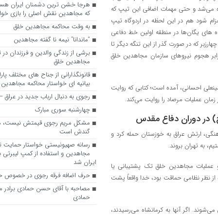
ماده می‌شد و حتی مهمات اضافی این تیپ که
که مجاهدین نقش اصلی را بازی خواه
زام شود هم در این لحظه در اردوگاه تیپ
به وقت محاکمه مجاهدین خلق
ه های یگان‌ها در منطقه اولین خط دفاعی
“ماندانا” نیمه نا گفته مجاهدین
ارزبر که در صورت گذر از این تنگه دیگر تا
برشی از زندگی والدین و فرزندان در
و دفاع مدافعان در برابر هجوم نیروهای سازمان مجاهدین خلق
مجاهدین خلق
قانونگذارانی از جناح های مختلف پارل
بیانیه ای خواستار محاکمه مجاهدین
نعلی احسانی، آمده است؛ کتابی که روایت
رجوی به دنبال ارباب جدید در عراق
زمان عملیات مرصاد را روایت می‌کند.
چهارشنبه سوری مبارک
مشکل مریم رجوی قیمتش نیست، 
گندش است
نگی، ارتش عراق به خوزستان حمله کرد و
رسانه صهیونیستی خواستار حمایت تل
، به تهران بروند.
مجاهدین و استفاده از کمپ لیبرتی برا
ایران شد
 عملیات مجاهدین خلق تک پشتیبانی یا
حرف اضافه فرقه رجوی در خصوص ح
 نظر نظامی حماقت بود، خدا واقعاً پشت
مصاحبه با آقای حسن حمادی برادر 
حمادی
‌شوند. اگر آنها به کرمانشاه می‌رسیدند،