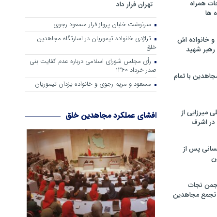
ات همراه
تهران فرار داد
 ها
سرنوشت خلبان پرواز فرار مسعود رجوی
تراژدی خانواده تیموریان در اسارتگاه مجاهدین
و خانواده اش
خلق
رهبر شهید
رأی مجلس شورای اسلامی درباره عدم كفایت بنی
صدر خرداد 1360
جاهدین با تمام
مسعود و مریم رجوی و خانواده یزدان تیموریان
 میرزایی از
افشای عملکرد مجاهدین خلق
در اشرف
سانی پس از
ن
جمن نجات
و تجمع مجاهدین