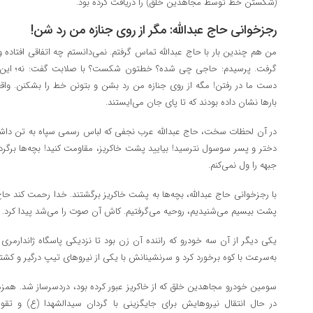
(شکستن خط توسط مجاهدین خلق) را دریافت کرده بود.
رجزخوانی حاج عبدالله: مگر از روی جنازه من رد شن!
من هم چندین بار با حاج عبدالله تماس گرفتم. نمی‌دانستم چه اتفاقی افتاده و
گرفت. پرسیدم: حاجی چی شده؟ خطتون شکست؟ با صلابت گفت: نه؛ این چند
دست ما در رفتن! مگه از روی جنازه من رد بشن و بتونن خط را بشکنن. واقعا
بار‌ها نشان داده بودند که تا پای جان می‌ایستند.
در آن لحظات سخت، حاج عبدالله عرب نجفی که لباس رسمی سپاه به تن داشت، ر
دختر و پسر سوسول نترسید! بیایید پشت خاکریز، مقاومت کنید! بچه‌ها برگردید
جبهه را ول نمی‌کنم.
با رجزخوانی حاج عبدالله، بچه‌ها به پشت خاکریز برگشتند. خدا رحمت کند حاج
پشت بیسیم می‌شنیدیم، روحیه می‌گرفتیم. کاش آن صوت را می‌شد پیدا کرد.
یکی دیگر از آن سه خودرو که راننده آن زن بود تا نزدیکی پاسگاه ژاندارمر
به‌سرعت با کوه برخورد کرد و سرنشینانش با یکی از نیرو‌های تیپ درگیر و کشت
سومین خودرو مجاهدین خلق که از خاکریز عبور کرده بود، دردسرساز شد. همزما
در حال انتقال نیروهایش برای جایگزینی با گردان سیدالشهدا (ع) و تقو