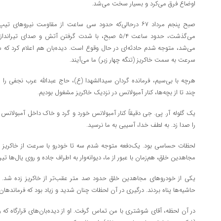
اوضاع فرق می‌کرد و بسیار سخت می‌شد.
صبح پنجم مرداد ۶۷ درحالی‌که حدود سی ساعت از مقاومت نیرو‌
می‌گذشت، حدود ساعت ۵/۴ صبح، با شدت گرفتن آتش و صدا
می‌شد، متوجه شدم حادثه‌ای در حال وقوع است. دیده‌بان هم اعلام کرد که 
سرعت به سمت خاکریز (تنگه چهار زبر) ما می‌آیند.
هرچه با بی‌سیم، فرمانده گردان سیدالشهدا (ع)، حاج عبدالله عرب نجفی را 
چند تا از بچه‌ها، کنار آمبولانس در نزدیک خاکریز مشغول بودیم.
یک گلوله آر. پی. جی دقیقاً کنار آمبولانس خورد و گرد و خاک داخل آمبولان
را صدا زد. به لطف خدا، آسیبی به ما نرسید.
لحظات حساسی بود. یک‌دفعه متوجه شدم سه تا خودرو با سرعت از خاکریز ر
مجاهدین خلق، هم‌زمان با عبور از ما، دیوانه‌وار به اطراف جاده و روی یال‌ها تیر
یکی از خودرو‌های مجاهدین خلق حدود صد متر عقب‌تر از خاکریز زده شد. تعد
حاشیه‌ها پناه بردند. درگیری در آن لحظات چنان شدید و زیاد بود که فرماندها
در آن لحظه، آقای شوشتری با من تماس گرفت. او از دیده‌بان‌های قرارگاه که 