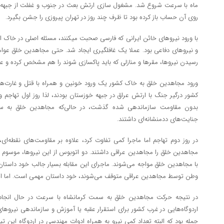
ماه با سرعت شروع شد. مشغول سازی ارتش بعث در جنوب و غفلت از جبهه غ
روی آن حساب باز کرده بود تا ظرف چند روز در تهران پیروزی را جشن بگیرد.
با ورود نیروهای خائن ایرانی که فارسی صحبت
و نیروهای دفاعی بود. عملا یک غافلگیری ایجاد شد. حتی مجاهدین خلق عوامل
رسیدن نیروها، مقرها و منازلی که باید پاکسازی شوند را هم مشخص کرده و عل
ورود مجاهدین خلق به خاک کشور یک ورود خونین و همراه با قتل و غارت‌ها
کشور درگیر جنگ با ارتش عراق در جبهه خوزستان بودند، لذا روز اول تهاجم و
بدون مقاومت سازماندهی شده گذشت، در حالی‌که مجاهدین خلق به س
جنایت‌های ددمنشانه‌ای داشتند.
در روز دوم تهاجم اما ماجرا کمی تفاوت کرد، علاوه بر مقاومت‌های نقطه‌ای، 
مجاهدین خلق را مجاهدین عراقی داشتند. دو اتوبوس از این نیروها، موسوم به 
با مجاهدین خلق مواجه می‌شوند. ماجرای این مقابله بسیار جالب خود داستان 
وطن توسط مجاهدین عراقی متوقف می‌شوند، خود داستان مهمی است. اما ای
در نتیجه حرکت مجاهدین خلق به سمت کرمانشاه با سرعت در حال انجام 
اردوگاه‌هایی در غرب کشور برای استقرار عقبه یا آموزش و سازماندهی نیروها
جمله بود که البته تعداد کمی نیرو به همراه ادوات مهندسی در اردوگاه این ت