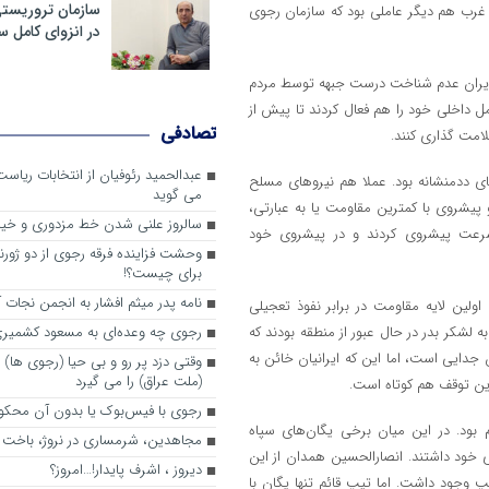
سازمان تروریست
رب هم دیگر عاملی بود که سازمان رجوی
در انزوای کامل 
 می‎کنند، مسئله اصلی در خاک ایران عدم شناخت درست جبهه توسط مردم
 داخلی خود را هم فعال کردند تا پیش از
تصادفی
امت گذاری کنند.
عبدالحمید رئوفیان از انتخابات ریا
ی ددمنشانه بود. عملا هم نیروهای مسلح
می گوید
 پیشروی با کمترین مقاومت یا به عبارتی،
سالروز علنی شدن خط مزدوری و خی
رعت پیشروی کردند و در پیشروی خود
وحشت فزاینده فرقه رجوی از دو ژورنا
برای چیست؟!
نامه پدر میثم افشار به انجمن نجات آ
اولین لایه مقاومت در برابر نفوذ تعجیلی
لشکر بدر در حال عبور از منطقه بودند که
رجوی چه وعده‌ای به مسعود کشمیری 
جدایی است، اما این که ایرانیان خائن به
وقتی دزد پر رو و بی حیا (رجوی ها) 
(ملت عراق) را می گیرد
ن توقف هم کوتاه است.
رجوی با فیس‌بوک یا بدون آن محکو
بود. در این میان برخی یگان‌های سپاه
مجاهدین، شرم‎ساری در نروژ، باخت در فرانسه
ی خود داشتند. انصارالحسین همدان از این
ديروز ، اشرف پايدار!…امروز؟
یپ وجود داشت. اما تیپ قائم تنها یگان با