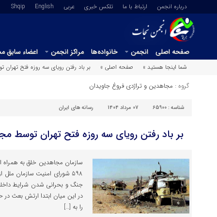
درباره انجمن
ارتباط با ما
تلکس خبری
عربي
English
Shqip
صفحه اصلی
انجمن
خانواده‌ها
مراکز انجمن
اعضاء سابق م
شما اینجا هستید »
صفحه اصلی »
بر باد رفتن رویای سه‌ روزه فتح تهران توسط
گروه :
مجاهدین و تراژدی فروغ جاویدان
شناسه :
65900
07 مرداد 1404
رسانه های ایران
بر باد رفتن رویای سه‌ روزه فتح تهران توسط مجاهدین
سازمان مجاهدین خلق به همراه 
۵۹۸ شورای امنیت سازمان ملل از
جنگ و بحرانی شدن شرایط داخلی 
در این میان ابتدا ارتش بعث در ح
را به […]