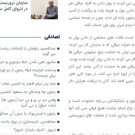
سازمان تروریست
ی کردند با پول دادن به افراد عراقی نفر
در انزوای کامل 
ه دادن پول و هزینه رفت و برگشت از کمپ
 رجوی چاره ای ندارد چون در صحنه سیاسی
 مردم ایران روی وی حساب کنند .
تصادفی
است، فاکت های مختلفی از دادن پول به
نفرات عراقی که با سازمان کار می کردند
عبدالحمید رئوفیان از انتخابات ریا
می توان به حمایت پنج میلیونی عراقی ها
می گوید
ر می کردند با دادن پول آورده شده بودند.
سالروز علنی شدن خط مزدوری و خی
قی هم به حمایت از آنان نیامد. این آمار
وحشت فزاینده فرقه رجوی از دو ژورنا
در اروپا اجرا می کنند، در مورد لابی های
برای چیست؟!
بی افشا شد. آنان با دریافت هزاران دلار
نامه پدر میثم افشار به انجمن نجات آ
رجوی چه وعده‌ای به مسعود کشمیری 
وقتی دزد پر رو و بی حیا (رجوی ها) 
جوی و تشکیلاتش بر پایه خشونت است و
(ملت عراق) را می گیرد
نوع انجام جنایت هیچ فرقی نمی کند آنها
رجوی با فیس‌بوک یا بدون آن محکو
سخه برداری شده از عملیات های تروریستی
مجاهدین، شرم‎ساری در نروژ، باخت در فرانسه
ديروز ، اشرف پايدار!…امروز؟