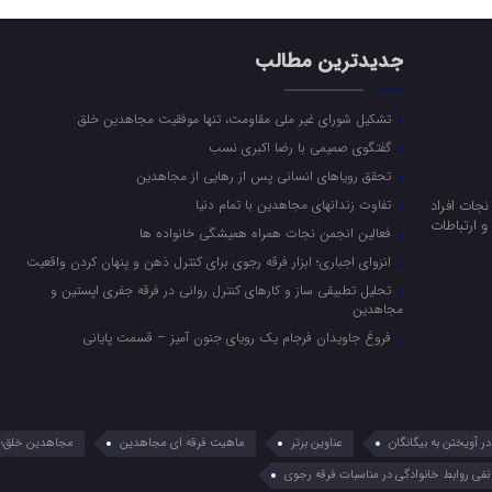
جدیدترین مطالب
تشکیل شورای غیر ملی مقاومت، تنها موفقیت مجاهدین خلق
گفتگوی صمیمی با رضا اکبری نسب
تحقق رویاهای انسانی پس از رهایی از مجاهدین
جات افراد
تفاوت زندانهای مجاهدین با تمام دنیا
 ارتباطات
فعالین انجمن نجات همراه همیشگی خانواده ها
انزوای اجباری؛ ابزار فرقه رجوی برای کنترل ذهن و پنهان کردن واقعیت
تحلیل تطبیقی ساز و کارهای کنترل روانی در فرقه جفری اپستین و
مجاهدین
فروغ جاویدان فرجام یک رویای جنون آمیز – قسمت پایانی
 آویختن به بیگانگان
عناوین برتر
ماهیت فرقه ای مجاهدین
مجاهدین خلق؛ 
نفی روابط خانوادگی در مناسبات فرقه رجوی