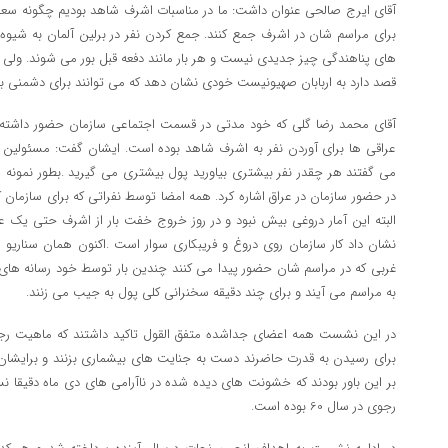
آقای ایرج صالحی عنوان داشت: ما در مناسبات اشرف شاهد بودیم چگونه سعی م
برای مراسم شان در اشرف جمع کنند. جمع کردن نفر در برلین آلمان به شیو
های پناهندگی چیز جدیدی نیست و هر بار مانند دفعه قبل بور می شوند. ولی
قصد دارد به اربابان صهیونیست خودی نشان دهد که می توانند برای دشمنی با
آقای محمد رضا گلی که خود مدتی در قسمت اجتماعی سازمان حضور داشته 
عراقی ها برای آوردن نفر به اشرف شاهد بوده است. ایشان گفت: مسئولین به 
می گفتند هر چقدر نفر بیشتری بیاورید پول بیشتری می گیرید .بطور نمونه 
در حضور سازمان در عراق اشاره کرد. همه امضا توسط نفراتی که برای سازمان کا
البته این آمار دروغی بیش نبود و در روز خروج خفت بار از اشرف حتی یک عرا
نشان داد کار سازمان روی دروغ و فریبکاری سوار است .اکنون همان سناریو را 
غربی که در مراسم شان حضور پیدا می کنند چندین بار توسط خود رسانه های غر
به مراسم می آیند و برای چند دقیقه سخنرانی کلی پول به جیب می زنند.
در این نشست همه اعضای جداشده متفق القول تاکید داشتند که ماهیت ر
برای رسیدن به قدرت حاضرند دست به جنایت های بیشماری بزنند و برایشان 
بر این باور بودند که خشونت های دیده شده در ناآرامی های دی ماه دقیقا ن
رجوی در سال 60 بوده است.