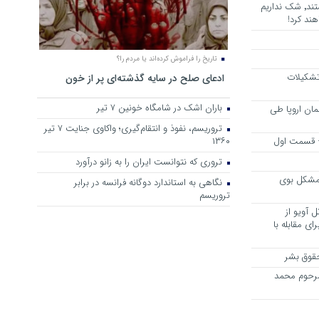
هرجا خشن ترین دشمنان ایران هستند٬ شک نداریم
ند کرد!
تاریخ را فراموش کرده‌اند یا مردم را؟
 تشکیلات
ادعای صلح در سایه گذشته‌ای پر از خون
باران اشک در شامگاه خونین 7 تیر
مان اروپا طی
تروریسم، نفوذ و انتقام‌گیری؛ واکاوی جنایت ۷ تیر
 – قسمت اول
۱۳۶۰
تروری که نتوانست ایران را به زانو درآورد
مشکل بوی
نگاهی به استاندارد دوگانه فرانسه در برابر
تروریسم
 آویو از
ی مقابله با
قوق بشر
مرحوم محمد