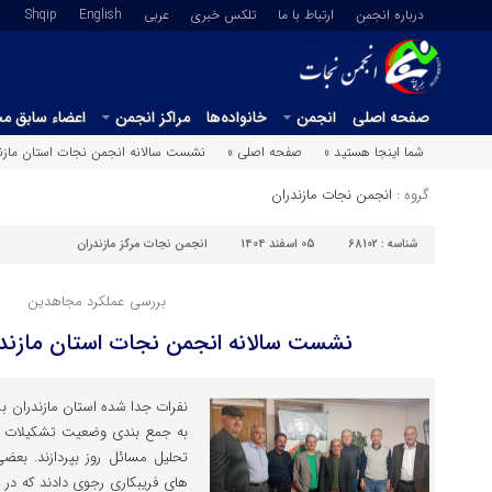
درباره انجمن
ارتباط با ما
تلکس خبری
عربي
English
Shqip
صفحه اصلی
انجمن
خانواده‌ها
مراکز انجمن
اعضاء سابق م
شما اینجا هستید »
صفحه اصلی »
نشست سالانه انجمن نجات استان ماز
گروه :
انجمن نجات مازندران
شناسه :
68102
05 اسفند 1404
انجمن نجات مرکز مازندران
بررسی عملکرد مجاهدین
نشست سالانه انجمن نجات استان مازند
نفرات جدا شده استان مازندران ب
به جمع بندی وضعیت تشکیلات ت
تحلیل مسائل روز بپردازند. بعض
های فریبکاری رجوی دادند که در 