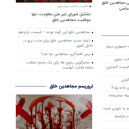
ی مجاهدین خلق
نقدی بر سخنان مریم رجوی
سیاسی
تشکیل شورای غیر ملی مقاومت، تنها
موفقیت مجاهدین خلق
مجاهدین خلق این گونه بودند – قسمت پانزدهم
ترفند جدید مجاهدین خلق برای جذب نیرو در
داخل کشور
ست جمهوری مریم
پس افشاگری مجاهدین چه شد؟
انت رجوی
مجیزگویی رجوی ها برای یک مجرم متقلب،
لیست آلبانیایی
نشانه فلاکت آنهاست
لبانی
تروریسم مجاهدین خلق
داده بود؟!
یقه صاحبخانه
م به نابودی است