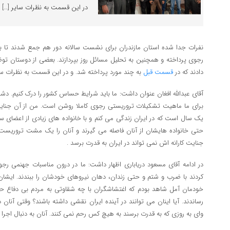
در این قسمت به نظرات سایر […]
نفرات جدا شده استان مازندران برای نشست سالانه دور هم جمع شدند تا
رجوی پرداخته و همچنین به تحلیل مسائل روز بپردازند. بعضی از دوستان تو
دادند که در
قسمت قبل
به چند مورد پرداخته شد. و در این قسمت به نظرات س
آقای عبدالله افغان عنوان داشت: ما باید شرایط حساس کشور را درک کنیم. دشم
برای ما ماهیت تشکیلات تروریستی رجوی کاملا روشن است. من از آن جنایت
یک سال است که در ایران زندگی می کنم و با خانواده های زیادی از اعضای ساز
حتی خانواده هایشان از آنان فاصله می گیرند و آنان را یک مشت تروریست م
جنایت کارانه اش نمی تواند در ایران به قدرت برسد .
در ادامه آقای مسعود دریاباری اظهار داشت: ما در درون مناسبات جهنمی 
کردند با ضرب و شتم و حتی زندان، دهان نیروهای خودشان را ببندند. ایشان د
خودمان آمل شاهد بودم که اغتشاشگران با چه شقاوتی به مردم بی دفاع ح
رساندند. آیا اینان می توانند در آینده ایران نقشی داشته باشند؟ وقتی آن
وای به روزی که به قدرت برسند به هیچ کس رحم نمی کنند. آنان به دنبال اجرا