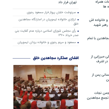
ات همراه
تهران فرار داد
 ها
سرنوشت خلبان پرواز فرار مسعود رجوی
تراژدی خانواده تیموریان در اسارتگاه مجاهدین
و خانواده اش
خلق
رهبر شهید
رأی مجلس شورای اسلامی درباره عدم كفایت بنی
صدر خرداد 1360
جاهدین با تمام
مسعود و مریم رجوی و خانواده یزدان تیموریان
 میرزایی از
افشای عملکرد مجاهدین خلق
در اشرف
سانی پس از
ن
جمن نجات
و تجمع مجاهدین