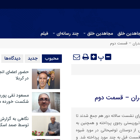
جاهدین خلق
مجاهدین خلق
چند رسانه‌ای
فیلم
ندران – قسمت دوم
پ
محبوب
جدید
دیدگاه‌ها
حضور اعضای انج
در کربلا
مسعود تقی پوریا
ران – قسمت دوم
شکست خورده م
رای نشست سالانه دور هم جمع شدند تا
نگاهی به گزارش
روریستی رجوی پرداخته و همچنین به
توسط صمد اسکن
ی از دوستان توضیحاتی در مورد شیوه
قسمت قبل به چند مورد پرداخته شد. و