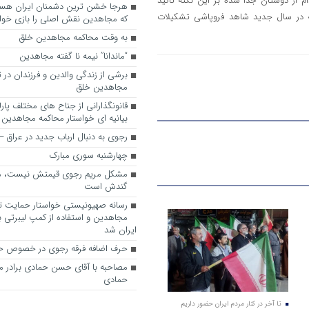
 از دوستان جدا شده بر این نکته تاکید
ه در سال جدید شاهد فروپاشی تشکیلات
که مجاهدین نقش اصلی را بازی خواه
به وقت محاکمه مجاهدین خلق
“ماندانا” نیمه نا گفته مجاهدین
برشی از زندگی والدین و فرزندان در
مجاهدین خلق
قانونگذارانی از جناح های مختلف پارل
بیانیه ای خواستار محاکمه مجاهدین
رجوی به دنبال ارباب جدید در عراق
چهارشنبه سوری مبارک
مشکل مریم رجوی قیمتش نیست، 
گندش است
رسانه صهیونیستی خواستار حمایت تل
مجاهدین و استفاده از کمپ لیبرتی برا
ایران شد
حرف اضافه فرقه رجوی در خصوص ح
مصاحبه با آقای حسن حمادی برادر 
حمادی
تا آخر در کنار مردم ایران حضور داریم