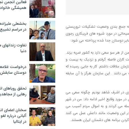
فعالین انجمن نج
همیشگی خانواده
بخشعلی علیزاده 
 به جمع بندی وضعیت تشکیلات تروریستی
در مراسم تشییع 
ضیحاتی در مورد شیوه های فریبکاری رجوی
ایر دوستان جدا شده پرداخته می شود:
تفاوت زندانهای م
دنیا
ن از هر سو سعی دارد به کشور ضربه بزند.
 کاران فاصله گرفتم و نزدیک به بیست و
مان ملاقات داشتم. کار به جایی رسیده که
درخواست غلامعلی
دوستان سابقش 
ی دانند . این سازمان هرگز با آن سابقه
تحقق رویاهای ان
رجوی در اشرف شاهد بودیم چگونه سعی می
رهایی از مجاهدی
ر مورد وقایع اخیر ادامه داد: من در شهر
مله می کردند و به اموال مردم آسیب می
سخنان اعضای ان
ان در این وضعیت مانند داعش عمل می کنند
آلبانی درباره لغ
 کردن برنامه های دشمنان ایران هستند.
در ایتالیا