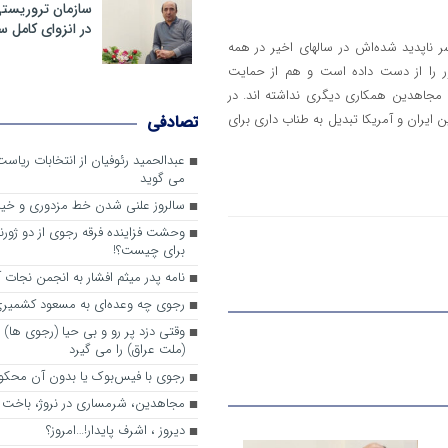
سازمان تروریست
در انزوای کامل 
ناپدید شده‌اش در سالهای اخیر در همه
ور را از دست داده است و هم از حمایت
ا مجاهدین همکاری دیگری نداشته اند. در
 ایران و آمریکا تبدیل به طناب داری برای
تصادفی
عبدالحمید رئوفیان از انتخابات ریا
می گوید
سالروز علنی شدن خط مزدوری و خی
وحشت فزاینده فرقه رجوی از دو ژورنا
برای چیست؟!
نامه پدر میثم افشار به انجمن نجات آ
رجوی چه وعده‌ای به مسعود کشمیری 
وقتی دزد پر رو و بی حیا (رجوی ها) 
(ملت عراق) را می گیرد
رجوی با فیس‌بوک یا بدون آن محکو
مجاهدین، شرم‎ساری در نروژ، باخت در فرانسه
ديروز ، اشرف پايدار!…امروز؟