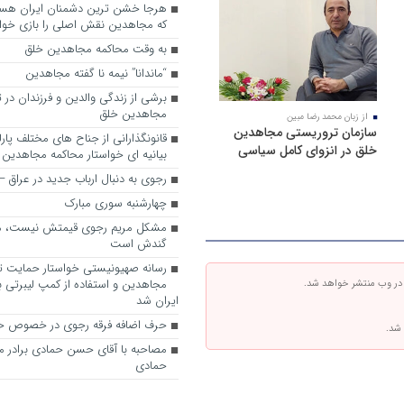
که مجاهدین نقش اصلی را بازی خواه
به وقت محاکمه مجاهدین خلق
“ماندانا” نیمه نا گفته مجاهدین
برشی از زندگی والدین و فرزندان در
مجاهدین خلق
از زبان محمد رضا مبین
سازمان تروریستی مجاهدین
قانونگذارانی از جناح های مختلف پارل
خلق در انزوای کامل سیاسی
بیانیه ای خواستار محاکمه مجاهدین
رجوی به دنبال ارباب جدید در عراق
چهارشنبه سوری مبارک
مشکل مریم رجوی قیمتش نیست، 
گندش است
رسانه صهیونیستی خواستار حمایت تل
مجاهدین و استفاده از کمپ لیبرتی برا
 در وب منتشر خواهد شد.
ایران شد
حرف اضافه فرقه رجوی در خصوص ح
 شد.
مصاحبه با آقای حسن حمادی برادر 
حمادی