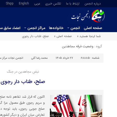
درباره انجمن
ارتباط با ما
تلکس خبری
عربي
English
Shqip
صفحه اصلی
انجمن
خانواده‌ها
مراکز انجمن
اعضاء سابق م
شما اینجا هستید »
صفحه اصلی »
صلح، طناب دار رجوی
گروه :
وضعیت فرقه مجاهدین
شناسه :
68885
27 خرداد 1405
محمد رضا گلی
انجمن نجات مرکز ما
نبض مجاهدین در جنگ
صلح، طناب دار رجوی
اکنون که قرار شد تفاهم نامه صل
و مریم رجوی طبق معمول عزا گرفت
صلح جویی رجوی، باید توجه دا
تعارض میان ایران و دیگر کشورها، 