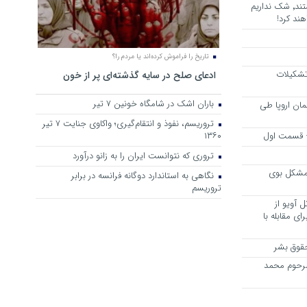
هرجا خشن ترین دشمنان ایران هستند٬ شک نداریم
ند کرد!
تاریخ را فراموش کرده‌اند یا مردم را؟
 تشکیلات
ادعای صلح در سایه گذشته‌ای پر از خون
باران اشک در شامگاه خونین 7 تیر
مان اروپا طی
تروریسم، نفوذ و انتقام‌گیری؛ واکاوی جنایت ۷ تیر
 – قسمت اول
۱۳۶۰
تروری که نتوانست ایران را به زانو درآورد
مشکل بوی
نگاهی به استاندارد دوگانه فرانسه در برابر
تروریسم
 آویو از
ی مقابله با
قوق بشر
مرحوم محمد