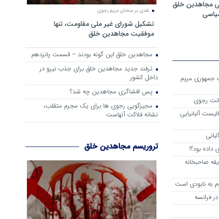
ی مجاهدین خلق
نقدی بر سخنان مریم رجوی
سیاسی
تشکیل شورای غیر ملی مقاومت، تنها
موفقیت مجاهدین خلق
مجاهدین خلق این گونه بودند – قسمت پانزدهم
ترفند جدید مجاهدین خلق برای جذب نیرو در
داخل کشور
ست جمهوری مریم
پس افشاگری مجاهدین چه شد؟
انت رجوی
مجیزگویی رجوی ها برای یک مجرم متقلب،
لیست آلبانیایی
نشانه فلاکت آنهاست
لبانی
تروریسم مجاهدین خلق
داده بود؟!
یقه صاحبخانه
م به نابودی است