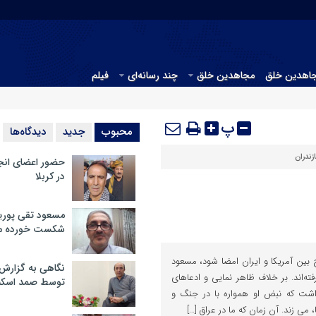
جاهدین خلق
مجاهدین خلق
چند رسانه‌ای
فیلم
پ
محبوب
جدید
دیدگاه‌ها
زندران
حضور اعضای انج
در کربلا
مسعود تقی پوریا
شکست خورده م
ح بین آمریکا و ایران امضا شود، مسعود
نگاهی به گزارش
ه‌اند. بر خلاف ظاهر نمایی و ادعاهای
توسط صمد اسکن
شت که نبض او همواره با در جنگ و
می زند. آن زمان که ما در عراق […]