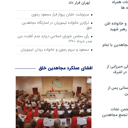
ات همراه
تهران فرار داد
 ها
سرنوشت خلبان پرواز فرار مسعود رجوی
تراژدی خانواده تیموریان در اسارتگاه مجاهدین
و خانواده اش
خلق
رهبر شهید
رأی مجلس شورای اسلامی درباره عدم كفایت بنی
صدر خرداد 1360
جاهدین با تمام
مسعود و مریم رجوی و خانواده یزدان تیموریان
 میرزایی از
افشای عملکرد مجاهدین خلق
در اشرف
سانی پس از
ن
جمن نجات
و تجمع مجاهدین