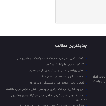
جدیدترین مطالب
تشکیل شورای غیر ملی مقاومت، تنها موفقیت مجاهدین خلق
گفتگوی صمیمی با رضا اکبری نسب
تحقق رویاهای انسانی پس از رهایی از مجاهدین
جات افراد
تفاوت زندانهای مجاهدین با تمام دنیا
 ارتباطات
فعالین انجمن نجات همراه همیشگی خانواده ها
انزوای اجباری؛ ابزار فرقه رجوی برای کنترل ذهن و پنهان کردن واقعیت
تحلیل تطبیقی ساز و کارهای کنترل روانی در فرقه جفری اپستین و
مجاهدین
فروغ جاویدان فرجام یک رویای جنون آمیز – قسمت پایانی