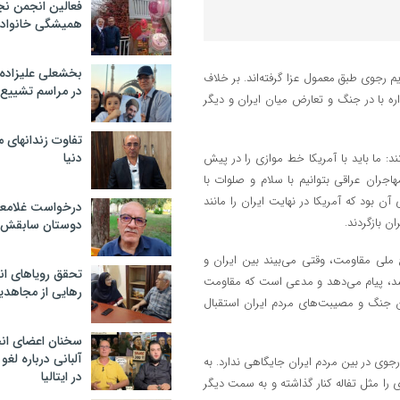
فعالین انجمن نج
همیشگی خانواده
بخشعلی علیزاده 
م رجوی طبق معمول عزا گرفته‌اند. بر خلاف
در مراسم تشییع 
 با در جنگ و تعارض میان ایران و دیگر
تفاوت زندانهای م
دنیا
: ما باید با آمریکا خط موازی را در پیش
اجران عراقی بتوانیم با سلام و صلوات با
آن بود که آمریکا در نهایت ایران را مانند
درخواست غلامعلی
ن بازگردند.
دوستان سابقش 
ملی مقاومت، وقتی می‌بیند بین ایران و
تحقق رویاهای ان
شد، پیام می‌دهد و مدعی است که مقاومت
رهایی از مجاهدی
 پایان جنگ و مصیبت‌های مردم ایران استقبال
سخنان اعضای ان
آلبانی درباره لغ
ی در بین مردم ایران جایگاهی ندارد. به
در ایتالیا
را مثل تفاله کنار گذاشته و به سمت دیگر