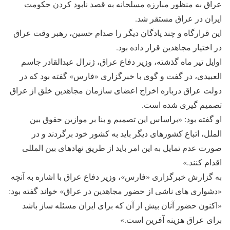
عراق به منظور مبارزه مسلحانه به قصد نابود کردن حکومت
ايران در عراق مستقر شد.
اين قرارگاه و چند پادگان ديگر را صدام حسين، رهبر وقت عراق
در اختيار مجاهدين قرار داده بود.
اوايل تير ماه گذشته، وزير دفاع عراق، ژنرال عبدالقادر جاسم
العبيدی، در گفت و گوی با خبرگزاری «فارس» گفته بود که در
دولت عراق درباره اخراج اعضای سازمان مجاهدين خلق از عراق
تصميم گيری شده است.
او گفته بود: «براساس اين تصميم و بنا بر موازين حقوق بين
الملل، اتباع کشورهای ديگر بايد به کشور خود برگردند و در
صورت عدم تمايل به اين امر بايد از طريق نهادهای بين المللی
اقدام کنند.»
به گزارش خبرگزاری «فارس»، وزير دفاع عراق با اشاره به آنچه
«دشواری های ناشی از حضور مجاهدين در عراق» خواند گفته بود:
«اکنون حضور آنان بيش از آن که برای ايران مسئله ساز باشد
برای عراق هزينه آفرين است.»