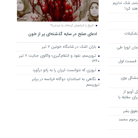
هرجا خشن ترین دشمنان ایران هستند٬ شک نداریم
ند کرد!
تاریخ را فراموش کرده‌اند یا مردم را؟
 تشکیلات
ادعای صلح در سایه گذشته‌ای پر از خون
باران اشک در شامگاه خونین 7 تیر
مان اروپا طی
تروریسم، نفوذ و انتقام‌گیری؛ واکاوی جنایت ۷ تیر
 – قسمت اول
۱۳۶۰
تروری که نتوانست ایران را به زانو درآورد
مشکل بوی
نگاهی به استاندارد دوگانه فرانسه در برابر
تروریسم
 آویو از
ی مقابله با
قوق بشر
مرحوم محمد