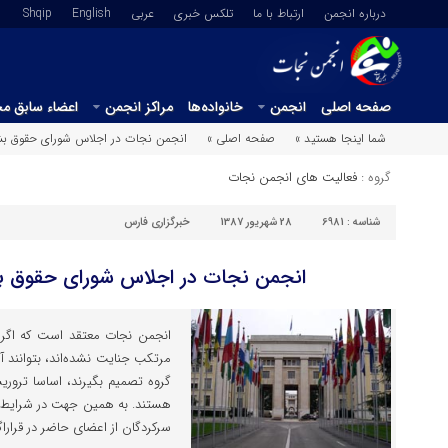
درباره انجمن
ارتباط با ما
تلکس خبری
عربي
English
Shqip
صفحه اصلی
انجمن
خانواده‌ها
مراکز انجمن
اعضاء سابق م
شما اینجا هستید »
صفحه اصلی »
انجمن نجات در اجلاس شورای حقوق‌ بش
گروه :
فعالیت های انجمن نجات
شناسه :
6981
28 شهریور 1387
خبرگزاری فارس
انجمن نجات در اجلاس شورای حقوق‌ ب
انجمن نجات معتقد است که اگر 
مرتکب جنایت نشده‌اند، بتوانند 
گروه تصمیم بگیرند، اساسا تروری
هستند. به همین جهت در شرایط کن
سرکردگان از اعضای حاضر در قرارا