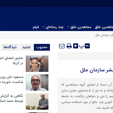
جاهدین خلق
مجاهدین خلق
چند رسانه‌ای
فیلم
ر سازمان ملل
پ
محبوب
جدید
دیدگاه‌ها
حضور اعضای انج
در کربلا
شر سازمان ملل
مسعود تقی پوریا
شکست خورده م
آن دسته از اعضای گروه مجاهدین که
آزادانه و به دور از شستشوی مغزی سران
نگاهی به گزارش
سم را نفی و خواهان بازگشت به جامعه
توسط صمد اسکن
ونی باید مانع از سوء استفاده سیاسی
گاه اشرف شد.