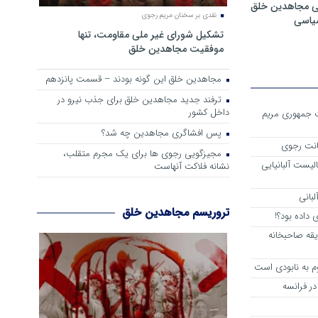
ی مجاهدین خلق
نقدی بر سخنان مریم رجوی
سیاسی
تشکیل شورای غیر ملی مقاومت، تنها
موفقیت مجاهدین خلق
مجاهدین خلق این گونه بودند – قسمت پانزدهم
ترفند جدید مجاهدین خلق برای جذب نیرو در
داخل کشور
ست جمهوری مریم
پس افشاگری مجاهدین چه شد؟
انت رجوی
مجیزگویی رجوی ها برای یک مجرم متقلب،
لیست آلبانیایی
نشانه فلاکت آنهاست
لبانی
تروریسم مجاهدین خلق
داده بود؟!
یقه صاحبخانه
م به نابودی است