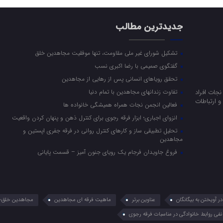
جدیدترین مطالب
تشکیل شورای غیر ملی مقاومت، تنها موفقیت مجاهدین خلق
گفتگوی صمیمی با رضا اکبری نسب
تحقق رویاهای انسانی پس از رهایی از مجاهدین
جات افراد
تفاوت زندانهای مجاهدین با تمام دنیا
 ارتباطات
فعالین انجمن نجات همراه همیشگی خانواده ها
انزوای اجباری؛ ابزار فرقه رجوی برای کنترل ذهن و پنهان کردن واقعیت
تحلیل تطبیقی ساز و کارهای کنترل روانی در فرقه جفری اپستین و
مجاهدین
فروغ جاویدان فرجام یک رویای جنون آمیز – قسمت پایانی
 آویختن به بیگانگان
عناوین برتر
ماهیت فرقه ای مجاهدین
مجاهدین خلق؛ 
نفی روابط خانوادگی در مناسبات فرقه رجوی