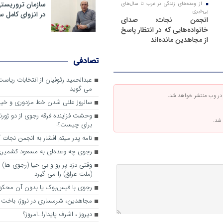
سازمان تروریست
از وعده‌های زندگی در غرب تا سال‌های
بی‌خبری
در انزوای کامل 
انجمن نجات؛ صدای
خانواده‌هایی که در انتظار پاسخ
از مجاهدین مانده‌اند
تصادفی
عبدالحمید رئوفیان از انتخابات ریا
می گوید
 در وب منتشر خواهد شد.
سالروز علنی شدن خط مزدوری و خی
وحشت فزاینده فرقه رجوی از دو ژورنا
 شد.
برای چیست؟!
نامه پدر میثم افشار به انجمن نجات آ
رجوی چه وعده‌ای به مسعود کشمیری 
وقتی دزد پر رو و بی حیا (رجوی ها) 
(ملت عراق) را می گیرد
رجوی با فیس‌بوک یا بدون آن محکو
مجاهدین، شرم‎ساری در نروژ، باخت در فرانسه
ديروز ، اشرف پايدار!…امروز؟