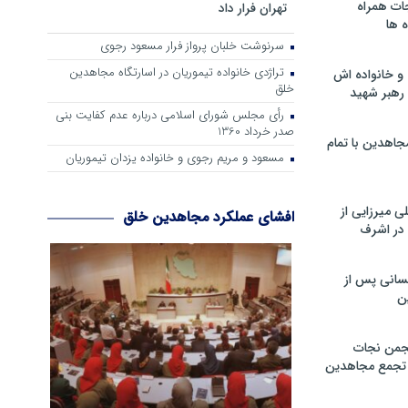
ات همراه
تهران فرار داد
 ها
سرنوشت خلبان پرواز فرار مسعود رجوی
تراژدی خانواده تیموریان در اسارتگاه مجاهدین
و خانواده اش
خلق
رهبر شهید
رأی مجلس شورای اسلامی درباره عدم كفایت بنی
صدر خرداد 1360
جاهدین با تمام
مسعود و مریم رجوی و خانواده یزدان تیموریان
 میرزایی از
افشای عملکرد مجاهدین خلق
در اشرف
سانی پس از
ن
جمن نجات
و تجمع مجاهدین