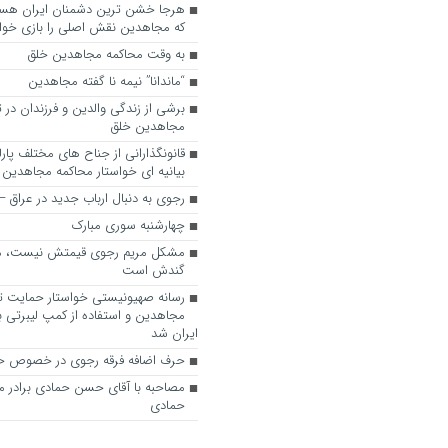
که مجاهدین نقش اصلی را بازی خواه
به وقت محاکمه مجاهدین خلق
“ماندانا” نیمه نا گفته مجاهدین
برشی از زندگی والدین و فرزندان در
مجاهدین خلق
قانونگذارانی از جناح های مختلف پارل
بیانیه ای خواستار محاکمه مجاهدین
رجوی به دنبال ارباب جدید در عراق
چهارشنبه سوری مبارک
مشکل مریم رجوی قیمتش نیست، 
گندش است
رسانه صهیونیستی خواستار حمایت تل
مجاهدین و استفاده از کمپ لیبرتی برا
ایران شد
حرف اضافه فرقه رجوی در خصوص ح
مصاحبه با آقای حسن حمادی برادر 
حمادی