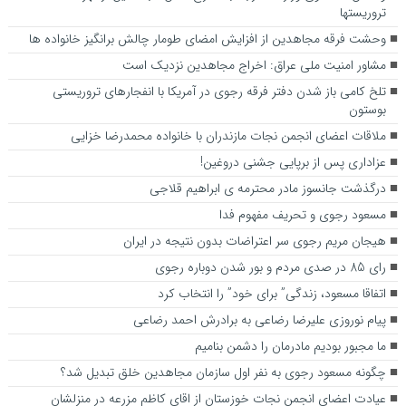
تروریستها
وحشت فرقه مجاهدین از افزایش امضای طومار چالش برانگیز خانواده ها
مشاور امنیت ملی عراق: اخراج مجاهدین نزدیک است
تلخ کامی باز شدن دفتر فرقه رجوی در آمریکا با انفجارهای تروریستی
بوستون
ملاقات اعضای انجمن نجات مازندران با خانواده محمدرضا خزایی
عزاداری پس از برپایی جشنی دروغین!
درگذشت جانسوز مادر محترمه ی ابراهیم قلاجی
مسعود رجوی و تحریف مفهوم فدا
هیجان مریم رجوی سر اعتراضات بدون نتیجه در ایران
رای 85 در صدی مردم و بور شدن دوباره رجوی
اتفاقا مسعود، زندگی” برای خود” را انتخاب کرد
پیام نوروزی علیرضا رضاعی به برادرش احمد رضاعی
ما مجبور بودیم مادرمان را دشمن بنامیم
چگونه مسعود رجوی به نفر اول سازمان مجاهدین خلق تبدیل شد؟
عیادت اعضای انجمن نجات خوزستان از اقای کاظم مزرعه در منزلشان