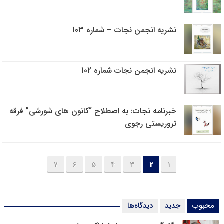
نشریه انجمن نجات – شماره 103
نشریه انجمن نجات شماره 102
خبرنامه نجات: به اصطلاح “کانون های شورشی” فرقه
تروریستی رجوی
7
6
5
4
3
2
1
محبوب
جدید
دیدگاه‌ها