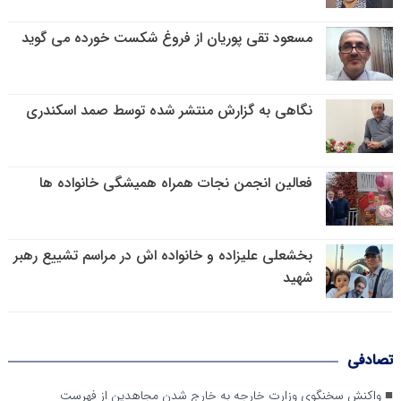
مسعود تقی پوریان از فروغ شکست خورده می گوید
نگاهی به گزارش منتشر شده توسط صمد اسکندری
فعالین انجمن نجات همراه همیشگی خانواده ها
بخشعلی علیزاده و خانواده اش در مراسم تشییع رهبر
شهید
تصادفی
واکنش سخنگوی وزارت خارجه به خارج شدن مجاهدین از فهرست