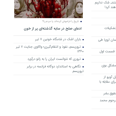
هرجا خشن ترین دشمنان ایران هستند٬ شک نداریم
ند کرد!
تاریخ را فراموش کرده‌اند یا مردم را؟
 تشکیلات
ادعای صلح در سایه گذشته‌ای پر از خون
باران اشک در شامگاه خونین 7 تیر
مان اروپا طی
تروریسم، نفوذ و انتقام‌گیری؛ واکاوی جنایت ۷ تیر
 – قسمت اول
۱۳۶۰
تروری که نتوانست ایران را به زانو درآورد
مشکل بوی
نگاهی به استاندارد دوگانه فرانسه در برابر
تروریسم
 آویو از
ی مقابله با
قوق بشر
مرحوم محمد