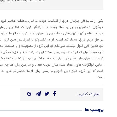
اقدامات کند دولت علیه گروه ترو
یکی از نمایندگان پارلمان عراق از اقدامات دولت در قبال مجازات عناصر گروه
خبرگزاری دانشجویان ایران، عماد یوخنا از نمایندگان فهرست الرافدین پارلما
مجازات عناصر گروه تروریستی مجاهدین و رهبران آن با توجه به اتهامات وارده 
در حق مردم عراق، بسیار کند است. او در گفت‌وگو با اشرف‌نیوز بیان کرد: ا
مجاهدین قابل قبول نیست. نمی‌دانم آیا این گروه از مصونیت و یا ضمانت تحت 
علیه مردم عراق انجام دادند، برخوردار است؟ این نماینده عراقی افزود که گرو
توجه به بحران‌های فعلی در عراق باید مساله اخراج آن‌ها از کشور متوقف شود
اساس توافق‌نامه‌های امضاء شده میان دولت بغداد و سازمان ملل هر چه سریع‌ت
گفت که این گروه هیچ دلیل قانونی و رسمی برای ادامه حضور در عراق ندارد 
است.
اشتراک گذاری :
برچسب ها