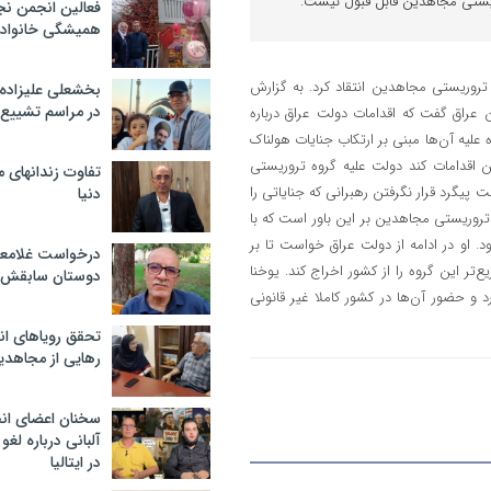
ریستی مجاهدین قابل قبول نیست.
فعالین انجمن نج
همیشگی خانواده
 تروریستی مجاهدین انتقاد کرد. به گزارش
بخشعلی علیزاده 
در مراسم تشییع 
ن عراق گفت که اقدامات دولت عراق درباره
علیه آن‌ها مبنی بر ارتکاب جنایات هولناک
ین اقدامات کند دولت علیه گروه تروریستی
تفاوت زندانهای م
پیگرد قرار نگرفتن رهبرانی که جنایاتی را
دنیا
ه تروریستی مجاهدین بر این باور است که با
. او در ادامه از دولت عراق خواست تا بر
درخواست غلامعلی
ر این گروه را از کشور اخراج کند. یوخنا
دوستان سابقش 
و حضور آن‌ها در کشور کاملا غیر قانونی
تحقق رویاهای ان
رهایی از مجاهدی
سخنان اعضای ان
آلبانی درباره لغ
در ایتالیا