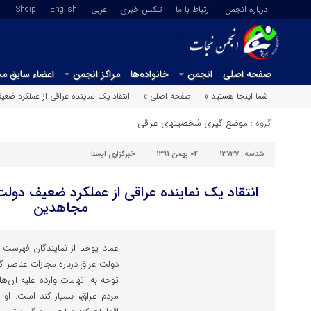
درباره انجمن
ارتباط با ما
تلکس خبری
عربي
English
Shqip
صفحه اصلی
انجمن
خانواده‌ها
مراکز انجمن
اعضاء سابق م
شما اینجا هستید »
صفحه اصلی »
انتقاد یک نماینده عراقی از عملکرد ضع
گروه :
موضع گیری شخصیتهای عراقی
شناسه :
13737
04 بهمن 1391
خبرگزاری ایسنا
انتقاد یک نماینده عراقی از عملکرد ضعیف دولت
مجاهدین
عماد یوخنا از نمایندگان فهرست 
دولت عراق درباره مجازات عناصر 
توجه به اتهامات وارده علیه آن‌ه
مردم عراق، بسیار کند است. او د