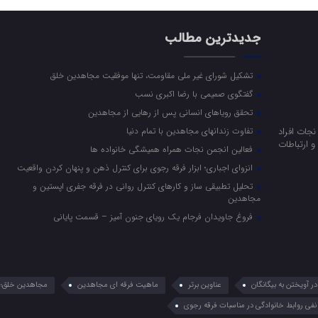
جدیدترین مطالب
تشکیل شورای غیر ملی مقاومت، تنها موفقیت مجاهدین خلق
گفتگوی صمیمی با رضا اکبری نسب
تحقق رویاهای انسانی پس از رهایی از مجاهدین
جات افراد
تفاوت زندانهای مجاهدین با تمام دنیا
 ارتباطات
فعالین انجمن نجات همراه همیشگی خانواده ها
انزوای اجباری؛ ابزار فرقه رجوی برای کنترل ذهن و پنهان کردن واقعیت
تحلیل تطبیقی ساز و کارهای کنترل روانی در فرقه جفری اپستین و
مجاهدین
فروغ جاویدان فرجام یک رویای جنون آمیز – قسمت پایانی
 آویختن به بیگانگان
عناوین برتر
ماهیت فرقه ای مجاهدین
مجاهدین خلق؛ 
نفی روابط خانوادگی در مناسبات فرقه رجوی