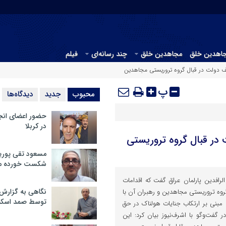
جاهدین خلق
مجاهدین خلق
چند رسانه‌ای
فیلم
یف دولت در قبال گروه تروریستی مجاهدین
پ
محبوب
جدید
دیدگاه‌ها
حضور اعضای انج
در کربلا
 در قبال گروه تروریستی
مسعود تقی پوریا
شکست خورده م
الرافدین پارلمان عراق گفت که اقدامات
نگاهی به گزارش
گروه تروریستی مجاهدین و رهبران آن با
توسط صمد اسکن
ا مبنی بر ارتکاب جنایات هولناک در حق
ر گفت‌وگو با اشرف‌نیوز بیان کرد: این