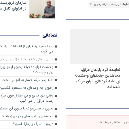
سازمان تروریست
ظرها در رابطه با فرقه رجوی
در انزوای کامل 
تصادفی
عبدالحمید رئوفیان از انتخابات ریا
می گوید
سالروز علنی شدن خط مزدوری و خی
وحشت فزاینده فرقه رجوی از دو ژورنا
نمایندۀ کرد پارلمان عراق:
برای چیست؟!
مجاهدین جنایتهای وحشیانه
نامه پدر میثم افشار به انجمن نجات آ
ای علیه کردهای عراق مرتکب
شده اند
رجوی چه وعده‌ای به مسعود کشمیری 
وقتی دزد پر رو و بی حیا (رجوی ها) 
(ملت عراق) را می گیرد
رجوی با فیس‌بوک یا بدون آن محکو
مجاهدین، شرم‎ساری در نروژ، باخت در فرانسه
 در وب منتشر خواهد شد.
ديروز ، اشرف پايدار!…امروز؟