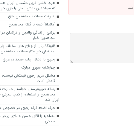
که مجاهدین نقش اصلی را بازی خواه
 شد.
به وقت محاکمه مجاهدین خلق
“ماندانا” نیمه نا گفته مجاهدین
برشی از زندگی والدین و فرزندان در
مجاهدین خلق
قانونگذارانی از جناح های مختلف پارل
بیانیه ای خواستار محاکمه مجاهدین
رجوی به دنبال ارباب جدید در عراق
چهارشنبه سوری مبارک
مشکل مریم رجوی قیمتش نیست، 
گندش است
رسانه صهیونیستی خواستار حمایت تل
مجاهدین و استفاده از کمپ لیبرتی برا
ایران شد
حرف اضافه فرقه رجوی در خصوص ح
مصاحبه با آقای حسن حمادی برادر 
حمادی