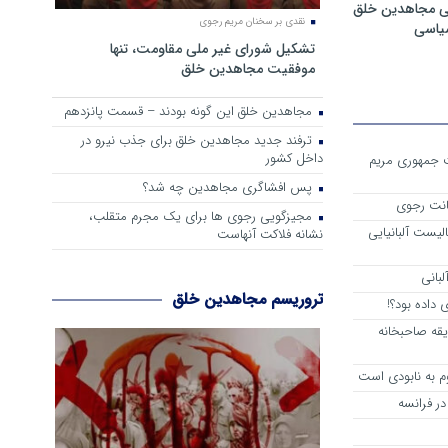
ی مجاهدین خلق
نقدی بر سخنان مریم رجوی
سیاسی
تشکیل شورای غیر ملی مقاومت، تنها
موفقیت مجاهدین خلق
مجاهدین خلق این گونه بودند – قسمت پانزدهم
ترفند جدید مجاهدین خلق برای جذب نیرو در
داخل کشور
ست جمهوری مریم
پس افشاگری مجاهدین چه شد؟
انت رجوی
مجیزگویی رجوی ها برای یک مجرم متقلب،
لیست آلبانیایی
نشانه فلاکت آنهاست
لبانی
تروریسم مجاهدین خلق
داده بود؟!
یقه صاحبخانه
م به نابودی است