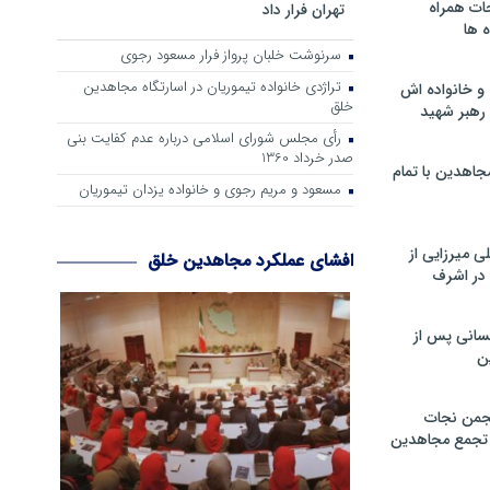
ات همراه
تهران فرار داد
 ها
سرنوشت خلبان پرواز فرار مسعود رجوی
تراژدی خانواده تیموریان در اسارتگاه مجاهدین
و خانواده اش
خلق
رهبر شهید
رأی مجلس شورای اسلامی درباره عدم كفایت بنی
صدر خرداد 1360
جاهدین با تمام
مسعود و مریم رجوی و خانواده یزدان تیموریان
 میرزایی از
افشای عملکرد مجاهدین خلق
در اشرف
سانی پس از
ن
جمن نجات
و تجمع مجاهدین