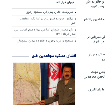
و خانواده اش
تهران فرار داد
رهبر شهید
سرنوشت خلبان پرواز فرار مسعود رجوی
تراژدی خانواده تیموریان در اسارتگاه مجاهدین
جاهدین با تمام
خلق
رأی مجلس شورای اسلامی درباره عدم كفایت بنی
صدر خرداد 1360
 میرزایی از
مسعود و مریم رجوی و خانواده یزدان تیموریان
در اشرف
سانی پس از
افشای عملکرد مجاهدین خلق
ن
جمن نجات
و تجمع مجاهدین
 رضا اکبری