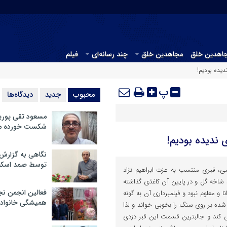
جاهدین خلق
مجاهدین خلق
چند رسانه‌ای
فیلم
دیده بودیم!
پ
محبوب
جدید
دیدگاه‌ها
مسعود تقی پوریا
شکست خورده م
 ندیده بودیم!
نگاهی به گزارش
توسط صمد اسکن
لمی، قبری منتسب به عزت ابراهیم نژاد
شاخه گل و در پایین آن کاغذی گذاشته
فعالین انجمن نج
و معلوم نبود و فیلمبرداری آن به گونه
همیشگی خانواده
ه بر روی سنگ را بخوبی خواند و لذا
کند و جالبترین قسمت این قبر دزدی