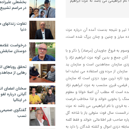
 نام ابراهیمی می باشد نه عزت ابراهیم
بخشعلی علیزاده 
در مراسم تشییع 
تفاوت زندانهای م
دنیا
دیروز و امروز در شبکه سیمای مجاهدین پس از کلی تحلیل در مورد قیام 18 تیر و نتیجه بدست آمده آن درباره عزت
اده مبارز و چنین و چنان بزرگ شده است،
درخواست غلامعلی
سوم به فروغ جاویدان (مرصاد) را ذکر و با
دوستان سابقش 
 آنان جمع و بدین گونه عزت ابراهیم نژاد را
دزدی سازمان مجاهدین است و سازمان ید
تحقق رویاهای ان
ازمان از مرده وی استفاده می نماید؛ اما
رهایی از مجاهدی
ورد تازه ترین مورد دزدی است که سازمان
 فیلمی، قبری منتسب به عزت ابراهیم نژاد
سخنان اعضای ان
ده است که مطلب آن اصلا خوانا و معلوم
آلبانی درباره لغ
 سنگ را بخوبی خواند و لذا مخاطب فرصت
در ایتالیا
به فردی با نام ابراهیمی می باشد نه عزت
گفتگوی صمیمی با
در قسمت سال فوت متوفی باز با شاخه گل
نسب
ره صاحب قبر اطلاعاتی خواند و فقط کلمه
سابقه دزدی اموال و کشته شدگان را دارد به