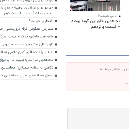
بازتاب پیروزی درژنو ( اطلاعیه انجمن
دغدغه ها و انتظارات خانواده ها و جد
انجمن نجات آلبانی – قسمت دوم
آیا می دانستید؟!
مجاهدین خلق این گونه بودند
افتخار یا خیانت؟
– قسمت پانزدهم
شمارش معکوس فرقه تروریستی رجوی 
خانم قجر بالاخره در کدام مرحله سرنگو
کاربردهای نبش قبر مسعود مرحوم
نامه سرگشاده آقای کریم غلامی به آقا
مجاهدین در آلمان: ببینید ما ایرانی
نگاهی به برنامه”همیاری” مجاهدین
 در وب منتشر خواهد شد.
اخلاق ضدانسانی سران مجاهدین خل
 شد.