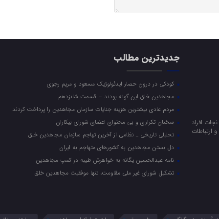
جدیدترین مطالب
کودکی در درون حصار ایدئولوژیک مسعود و مریم رجوی
مجاهدین خلق این گونه بودند – قسمت شانزدهم
مردم عادی بیشترین هزینه جنایات سازمان مجاهدین را پرداخت کردند
جات افراد
سخنان تکراری و بی محتوای اعضای شورای بیکاران
 ارتباطات
تحلیلی تاریخی ـ نظامی از آخرین تهاجم سازمان مجاهدین خلق
دل بستن مجاهدین به کشورهای متهاجم به ایران
نامه عبدالحسین یگانه به خواهرش طیبه در کمپ مجاهدین
تشکیل شورای غیر ملی مقاومت، تنها موفقیت مجاهدین خلق