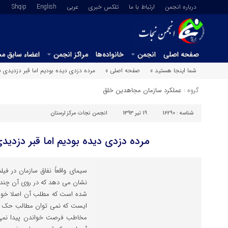
درباره انجمن
ارتباط با ما
تلکس خبری
عربي
English
Shqip
صفحه اصلی
انجمن
خانواده‌ها
مراکز انجمن
اعضاء سابق م
شما اینجا هستید »
صفحه اصلی »
مرده دزدی دیده بودیم اما قبر دزدیدی ن
گروه :
عملکرد سازمان مجاهدین خلق
شناسه :
16290
19 تیر 1393
انجمن نجات مرکز لرستان
مرده دزدی دیده بودیم اما قبر دزدیدی
سیمای واقعاً نفاق سازمان در فی
نشان می دهد که در روی آن چند 
شده است که مطلب آن اصلا خوانا 
ایست که نمی توان مطالب حک شد
مخاطب فرصت خواندن پیدا نمی 