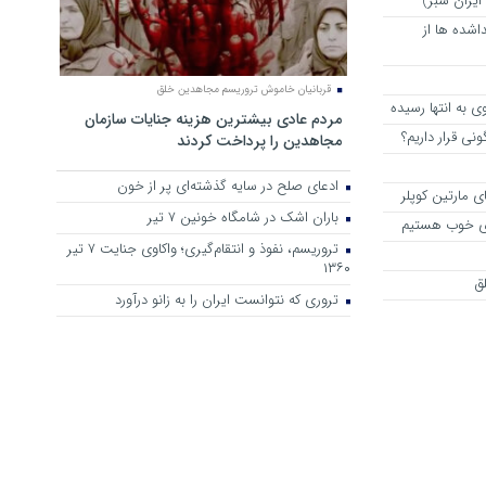
 ایران سبز)
اشده ها از
قربانیان خاموش تروریسم مجاهدین خلق
به انتها رسیده
مردم عادی بیشترین هزینه جنایات سازمان
نی قرار داریم؟
مجاهدین را پرداخت کردند
ادعای صلح در سایه گذشته‌ای پر از خون
ی مارتین کوپلر
باران اشک در شامگاه خونین 7 تیر
های خوب هستیم
تروریسم، نفوذ و انتقام‌گیری؛ واکاوی جنایت ۷ تیر
۱۳۶۰
ق
تروری که نتوانست ایران را به زانو درآورد