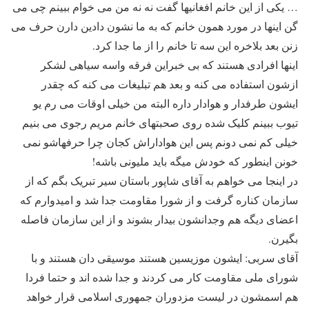
… یکی از این خانم افغانیها گفت نه نه من می خوام ببینم چی می
گن اینها در مورد همون خانم که به ما نشون دادین دارن حرف می
زنن بعد بلاخره این سه تا خانم را از ما جدا کرد.
اینها افرادی هستند که بی خبراین فرقه واسه سیاهی لشکر
ازشون استفاده می کنه و بعد هم تبلیغات می کنه که چقدر
ایشون طرفدار و هوادار داره البته من خیلی اوقات می رم یو
تیوب ببینم کلیک شده روی صحبتهای خانم مریم رجوی می بنیم
خیلی کم نمی دونم پس این هواداراش کجان چرا حرفهاشو نمی
خونن اینطور که خودش میگه باید ملیونی باشه!
در اینجا می خواهم به آقای شاپور باستان سیر تبریک بگم که از
سازمان کناره گرفت و از شورا مقاومت جدا شد و امیدوارم که
اعضای دیگه هم وجدانشون بیدار بشوند و از این سازمان فاصله
بگیرن.
آقای سربی: ایشون موزیسین هستند موسیقی دان هستند و با
شورای ملی مقاومت کار می کردند و جدا شده اند و حتما فردا
هم اسمشون در لیست مزدوران جمهوری اسلامی قرار خواهد