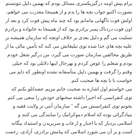
برام پیش اومد درگیریکسری مسائل بودم که بهمین دلیل نتونستم
بصورت اکتیو جواب بچه ها را بدم و از همینجا معذرت می خواهم،
اولش فوت ناگهانی مامانم بود که چند ماه پیش فوت کرد و بعد از
اون فوت دردناک پسر برادرم بود که از همینجا به خانواده و برادرم
تسلیت می گم و دلیل بعدی بر خلاف اونچه که سازمان همیشه بر
علیه بچه های جدا شده توی تبلیغاتش می کنه که تأمین مالی ما از
طریق مخالفین سازمان صورت می گیرد، من درگیر شغل خودم
بودم و شغلم را عوض کردم و بهرحال اینها دلایلی بود که خیلی
وقتم را گرفت و بهمین دلیل متأسفانه نشده اونطور که دلم می
خواست با با بچه ها صحبت کنم.
می خواستم اول اشاره به صحبت خانم مریم عضدانلو بکنم که
توی کنفرانسی که اخیرا داشته سخنهای خودش را سعی می کنم
بخونم توی کنفرانسش می گه ” سازمان آنتی تز ولایت فقیه و
بنیادگرائی بوده که اسلام دموکراتیک را نمایندگی می کنند و
اسلامی بردبار که با اجبار و ارعاب و سربریدن و استبداد بیگانه
است و بر آن می شورد اسلامی که پیامش برادری، آزادی، رحمت