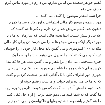
گفتم خواهر سعیده من لباس ندارم، من دارم در مورد لباس گرم
حرف می زنم
چرا شما اینقدر موضوع را کثیف می کنید …
من از همون موقع کار مالی اجتماعی و اون کار و سرما کمرم
داغون شد. کتفم مریض شد و درد دارم و دکترها هم گفتند که
علاجی واسش نیست اینها هدیه هائی است که سازمان به ما داد
مورد دیگر اینکه بعضی موقع ها ما را می فرستادن برای کار مالی
مثلا به ۲۰۰ کیلومتری و می گفتن باید محل کار خودتان را خودتان
تهیه کنید می گفتند که ما نه پول می دهیم به شما و نه جا یک
جیره مشخصی می دادن برا ناهار و می گفتن شب هر جا که پیدا
کردید برای خواب همونجا شام هم بخورید، بعد رفتیم جائی یعنی
شهری دور اطراف کلن با یک آقائی افغانی صحبت کردیم و گفت
که به ما جا می ده برای خواب و ما شب رفتیم خونه او
شب دوم خانمش آمد به ما گفت که من شیفت دارم باید برم و به
ما گفت که به شما کلید می دهم حتما درب را از داخل قفل کنید
ما هم گفتیم باشه بعد داشتیم پولهای قلکهامون را می شمردیم