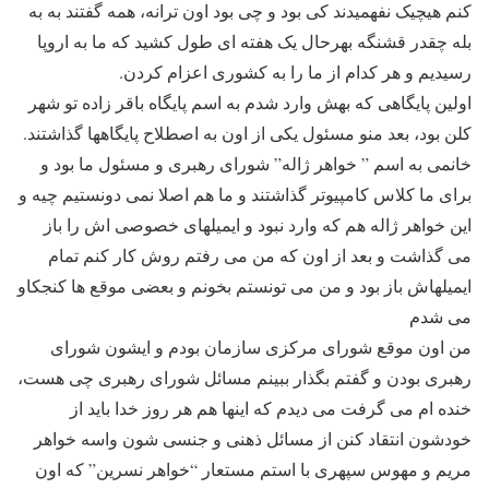
کنم هیچیک نفهمیدند کی بود و چی بود اون ترانه، همه گفتند به به
بله چقدر قشنگه بهرحال یک هفته ای طول کشید که ما به اروپا
رسیدیم و هر کدام از ما را به کشوری اعزام کردن.
اولین پایگاهی که بهش وارد شدم به اسم پایگاه باقر زاده تو شهر
کلن بود، بعد منو مسئول یکی از اون به اصطلاح پایگاهها گذاشتند.
خانمی به اسم ” خواهر ژاله” شورای رهبری و مسئول ما بود و
برای ما کلاس کامپیوتر گذاشتند و ما هم اصلا نمی دونستیم چیه و
این خواهر ژاله هم که وارد نبود و ایمیلهای خصوصی اش را باز
می گذاشت و بعد از اون که من می رفتم روش کار کنم تمام
ایمیلهاش باز بود و من می تونستم بخونم و بعضی موقع ها کنجکاو
می شدم
من اون موقع شورای مرکزی سازمان بودم و ایشون شورای
رهبری بودن و گفتم بگذار ببینم مسائل شورای رهبری چی هست،
خنده ام می گرفت می دیدم که اینها هم هر روز خدا باید از
خودشون انتقاد کنن از مسائل ذهنی و جنسی شون واسه خواهر
مریم و مهوس سپهری با استم مستعار “خواهر نسرین” که اون