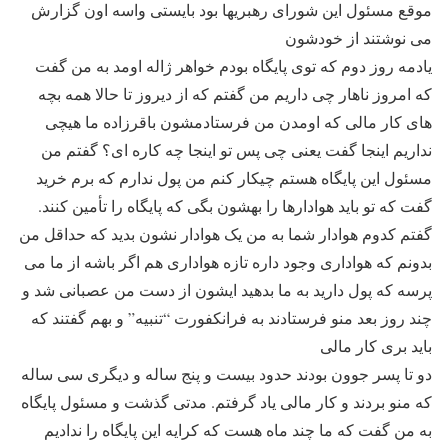
موقع مسئول این شورای رهبریها بود بایستی واسه اون گزارش
می نوشتند از خودشون
یادمه روز دوم که توی پایگاه بودم خواهر ژاله اومد به من گفت
که امروز ناهار چی داریم من گفتم که از دیروز تا حالا همه بچه
های کار مالی که اومدن من فرستادمشون باقرزاده ما هیچی
نداریم اینجا گفت یعنی چی پس تو اینجا چه کاره ای؟ گفتم من
مسئول این پایگاه هستم چیکار کنم من پول ندارم که برم خرید
گفت که تو باید هوادارها را بهشون بگی که پایگاه را تأمین کنند.
گفتم کدوم هوادار شما به من یک هوادار نشون بدید که حداقل من
بدونم که هواداری وجود داره تازه هواداری هم اگر باشه از ما می
پرسه که پول دارید به ما بدهید ایشون از دست من عصبانی شد و
چند روز بعد منو فرستادند به فرانکفورت “تنبیه” و بهم گفتند که
باید بری کار مالی
دو تا پسر جوون بودند حدود بیست و پنج ساله و دیگری سی ساله
که منو بردند و کار مالی یاد گرفتم. مدتی گذشت و مسئول پایگاه
به من گفت که ما چند ماه هست که کرایه این پایگاه را ندادیم