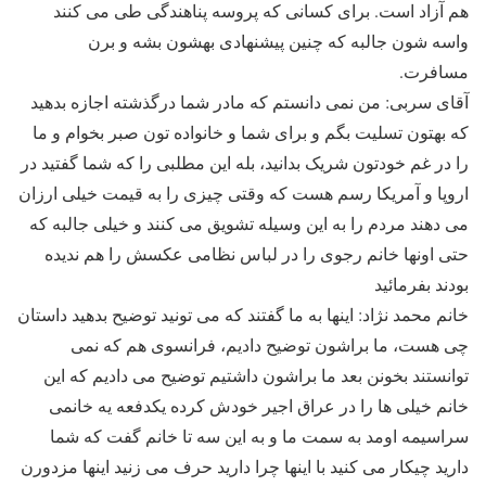
هم آزاد است. برای کسانی که پروسه پناهندگی طی می کنند
واسه شون جالبه که چنین پیشنهادی بهشون بشه و برن
مسافرت.
آقای سربی: من نمی دانستم که مادر شما درگذشته اجازه بدهید
که بهتون تسلیت بگم و برای شما و خانواده تون صبر بخوام و ما
را در غم خودتون شریک بدانید، بله این مطلبی را که شما گفتید در
اروپا و آمریکا رسم هست که وقتی چیزی را به قیمت خیلی ارزان
می دهند مردم را به این وسیله تشویق می کنند و خیلی جالبه که
حتی اونها خانم رجوی را در لباس نظامی عکسش را هم ندیده
بودند بفرمائید
خانم محمد نژاد: اینها به ما گفتند که می تونید توضیح بدهید داستان
چی هست، ما براشون توضیح دادیم، فرانسوی هم که نمی
توانستند بخونن بعد ما براشون داشتیم توضیح می دادیم که این
خانم خیلی ها را در عراق اجیر خودش کرده یکدفعه یه خانمی
سراسیمه اومد به سمت ما و به این سه تا خانم گفت که شما
دارید چیکار می کنید با اینها چرا دارید حرف می زنید اینها مزدورن