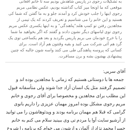
به تشکیلات رجوی در پاریس شاهدش بودیم سه تا خانم افغانی
موقعی که ما اونجا میز کتاب گذاشته بودیم، عکس نظامی مریم
رجوی اینها را جلب خودش کرد و آمدند جلو و به ما گفتن که شما کی
هستید و این خانم را می شناسیم و تعریف کردند که یک تیمی از
مجاهدین رفتن تو کمپ هلند"پناهندگی" و به اینها یکسری عکس مریم
رجوی توی لباسهای دیگر نشون دادند و گفتند که اگر بخواهید ما شما
را با خرج خودمان می بریم پاریس بگردید و بعد هم یکساعتی توی یک
گرد هم آئی شرکت می کنید و بقیه وقتتون هم آزاد است. برای
کسانی که پروسه پناهندگی طی می کنند واسه شون جالبه که چنین
پیشنهادی بهشون بشه و برن مسافرت.
آقای سربی:
جمعه ها با دوستانی هستیم که زمانی با مجاهدین بوده اند و
تصمیم گرفتند مثل یک انسان آزاد جدا شوند ولی متأسفانه قبول
این مطلب برای مجاهدین و مخصوصا برای آقای رجوی و خانم
مریم رجوی مشکل بوده امروز مهمان عزیزی را داریم بانوی
گرامی که قبلا هم مهمان برنامه بودند و ویدئوهاشون را می توانید
از آرشیو سایت آوا یا مردم تی وی ببینید سلام می کنم به خانم
حمیرا محمد نژاد از آلمان و ازشون می خوام که برنامه را شروع