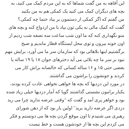
این آقاهه به من گفت شماها که به این مردم کمک می کنید، به
بچه های دیگران کمک می کنید یک کمکی هم به من بکنید
من گفتم که اگر کمکی از دستمون بر بیاد حتما چه کمکی؟
گفت که کمک مالی نه یکی تون بیاد با من ازدواج کنه و بچه های
منو نگهداری کنه که ما اون شب ساعت سه نصفه شب زدیم از
اون خونه بیرون و توی محل ایستگاه قطار ماندیم و صبح
برگشتیم اینها بلاهائی بود که سازمان سر ما می آورد، برایش مهم
نبود بر سر ما چه بلائی می آید دخترهای جوان ۱۸ یا ۱۹ ساله یا
بعضی حتی ۱۵ و ۱۶ ساله کسانی که خالصانه براش کار می
کردند و جونشون را براشون می گذاشتند.
در مورد این دزدیها که بچه ها خواهی نخواهی عادت کرده بودند،
یکبار برامون نشستی گذاشتند گویا که آمار دزدیها خیلی زیاد شده
بود و خواهر پری آمد و گفت که “وقتی عرضه ندارید چرا می رید
دزدی اگر عرضه دارید برید” اولین بار بود که از دهن شورای
رهبری می شنیدم تا اون موقع گردن بچه ها می دونستم و فکر
می کردم این بچه ها از خودشون هست و خط نیست