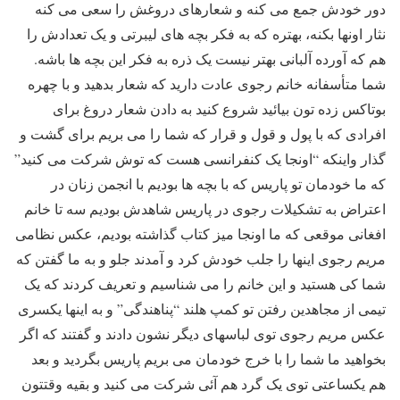
دور خودش جمع می کنه و شعارهای دروغش را سعی می کنه
نثار اونها بکنه، بهتره که به فکر بچه های لیبرتی و یک تعدادش را
هم که آورده آلبانی بهتر نیست یک ذره به فکر این بچه ها باشه.
شما متأسفانه خانم رجوی عادت دارید که شعار بدهید و با چهره
بوتاکس زده تون بیائید شروع کنید به دادن شعار دروغ برای
افرادی که با پول و قول و قرار که شما را می بریم برای گشت و
گذار واینکه “اونجا یک کنفرانسی هست که توش شرکت می کنید”
که ما خودمان تو پاریس که با بچه ها بودیم با انجمن زنان در
اعتراض به تشکیلات رجوی در پاریس شاهدش بودیم سه تا خانم
افغانی موقعی که ما اونجا میز کتاب گذاشته بودیم، عکس نظامی
مریم رجوی اینها را جلب خودش کرد و آمدند جلو و به ما گفتن که
شما کی هستید و این خانم را می شناسیم و تعریف کردند که یک
تیمی از مجاهدین رفتن تو کمپ هلند “پناهندگی” و به اینها یکسری
عکس مریم رجوی توی لباسهای دیگر نشون دادند و گفتند که اگر
بخواهید ما شما را با خرج خودمان می بریم پاریس بگردید و بعد
هم یکساعتی توی یک گرد هم آئی شرکت می کنید و بقیه وقتتون