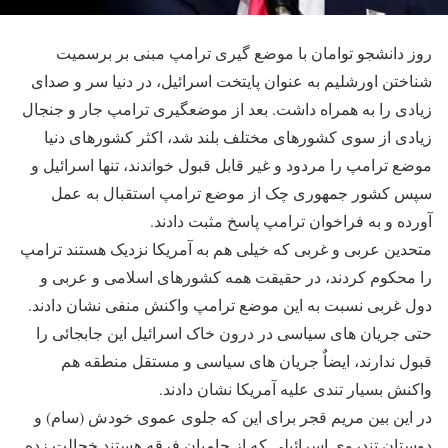
روز دانشجو توامان با موضع گیری ترامپ مبنی بر برسمیت
شناختن اورشلیم به عنوان پایتخت اسرائیل، در دنیا سر و صدای
زیادی را به همراه داشت. بعد از موضعگیری ترامپ جار و جنجال
زیادی از سوی کشورهای مختلف بلند شد، اکثر کشورهای دنیا
موضع ترامپ را مردود و غیر قابل قبول خواندند، تنها اسرائیل و
سپس کشور جمهوری چک از موضع ترامپ استقبال به عمل
آورده و به فراخوان ترامپ پاسخ مثبت دادند.
متحدین عربی و غربی که خیلی هم به آمریکا نزدیک هستند ترامپ
را محکوم کردند، در حقیقت همه کشورهای اسلامی و عربی و
دول غربی نسبت به این موضع ترامپ واکنش منفی نشان دادند.
حتی جریان های سیاسی در درون خاک اسرائیل این جابجائی را
قبول ندارند، ایضاٌ جریان های سیاسی و مستقل منطقه هم
واکنش بسیار تندی علیه آمریکا نشان دادند.
در این بین مریم قجر برای این که جلوی عموی خودش (سام) و
دوستان تندروی اسرائیلی که از حامیان فرقه هستند خجالت زده