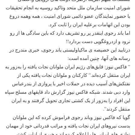
شورای امنیت سازمان ملل متحد وتاکید روسیه به انجام تحقیقات
با حضور نمایندگان عضو دائمی شورای امنیت ، همه وهمه دروغ
بودن این اتهامات برعلیه ایران را ثابت کرد.
اما باند رجوی اینقدر پر رو تشریف دارد که باین سادگی ها از رو
نرود و ازدروغگویی دست بردارد!!
درتایید این خصیصه ی ماکیاولیستی باند رجوی، خبری مندرج در
رسانه های آنها، چنین آمده است:
” فاکس نیوز: قایق‌های رژیم ایران ملوانان نجات یافته را به‌زور به
ایران منتقل کرده‌اند.” کارکنان و ملوانان نجات یافته یکی از
نفتکش‌های آسیب دیده در حملات اخیر با پروازی از بندرعباس
وارد دبی شدند. شبکه فاکس‌ نیوز گزارش داد قایقهای مسلح سپاه
این افراد را به‌زور از یک کشتی تجاری تحویل گرفتند و به ایران
منتقل کردند”.
گویا که فاکس نیوز وباند رجوی فراموش کرده که این ملوانان
بدست نیروهای ایران نجات یافته و مراتب قدردانی خود از مهمان
نوازی های ایرانی ها را اعلام کرده اند و خبری از ازاین کشتی