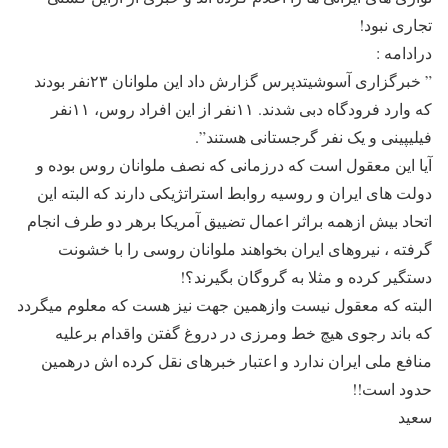
تجاری نبود!
درادامه :
” خبرگزاری آسوشیتدپرس گزارش داد این ملوانان ۲۳نفر بودند
که وارد فرودگاه دبی شدند. ۱۱نفر از این افراد روس، ۱۱نفر
فیلیپینی و یک نفر گرجستانی هستند”.
آیا این معقول است که درزمانی که نصف ملوانان روس بوده و
دولت های ایران و روسیه روابط استراتژیکی دارند که البته این
اتحاد بیش ازهمه براثر اعمال تضییق آمریکا برهر دو طرف انجام
گرفته ، نیروهای ایران بخواهند ملوانان روسی را با خشونت
دستگیر کرده و مثلا به گروگان بگیرند؟!
البته که معقول نیست وازهمین جهت نیز هست که معلوم میگردد
که باند رجوی هیچ خط ومرزی در دروغ گفتن واقدام برعلیه
منافع ملی ایران ندارد و اعتبار خبرهای نقل کرده اش درهمین
حدود است!!
سعید