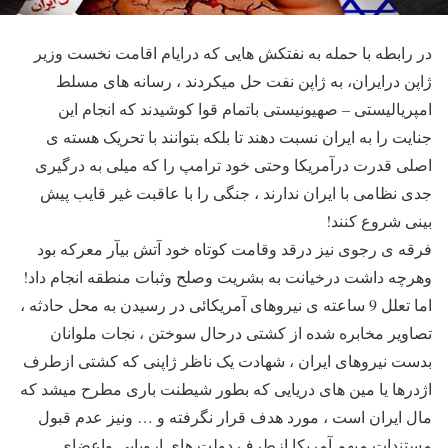
در رابطه با حمله به نفتکش هایی که درایام اقامت نخست وزیر
ژاپن درایران، به ژاپن نفت حل میکردند ، رسانه های مسلط
امپریالیستی – صهیونیستی باتمام قوا کوشیدند که انجام این
جنایت را به ایران نسبت دهند تا بلکه بتوانند با تحریک هسته ی
اصلی قدرت درآمریکا وحتی خود ترامپ را که میلی به درگیری
جدی نظامی با ایران ندارند ، جنگی را با عاقبت غیر قایب پیش
بینی شروع کنند!
فرقه ی رجوی نیز درقد وقامت کوتاه خود آتش بیآر معرکه بود
وهرچه داشت درخیانت به بشریت وصلح وثبات منطقه انجام داد!
اما تعلل 9 ساعته ی نیروهای آمریکائی در رسیدن به محل حادثه ،
تصاویر مخابره شده از کشتی درحال سوختن ، نجات ملوانان
بدست نیروهای ایران ، شهادت یک ناظر ژاپنی که کشتی ازطرف
اژدرها یا مین های دریایی که بطور شیطنت باری مطرح میشد که
مال ایران است ، مورد هدف قرار نگرفته و … ونیز عدم قبول
مستندات مبهم آمریکا ازطرف دولت های اروپایی واعضای