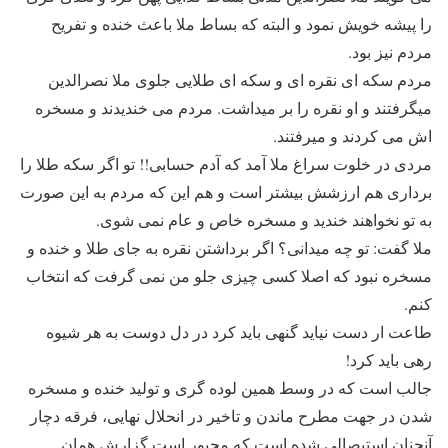
را پیشه خویش نمود و البته که بساط ملا باعث خنده و تفریح
مردم نیز بود.
مردم سکه ای نقره ای و سکه ای طلایی جلوی ملا نصرالدین
میگرفتند و او نقره را بر میداشت. مردم می خندیدند و مسخره
اش می کردند و میرفتند.
مردی در خلوت سراغ ملا آمد که آدم حسابی!! تو اگر سکه طلا را
برداری هم ارزشش بیشتر است و هم این که مردم به این صورت
به تو نخواهند خندید و مسخره خاص و عام نمی شوی.
ملا گفت: تو چه میدانی؟ اگر برداشتن نقره به جای طلا و خنده و
مسخره نبود که اصلا کسی چیزی جلو من نمی گرفت که انتخاب
کنم.
طاعت ار دست نیاید گنهی باید کرد در دل دوست به هر شیوه
رهی باید کرد!
جالب است که در وسط همین لوده گری و تولید خنده و مسخره
شدن در جهت مطرح ماندن و تاخیر در انحلال نهایی، فرقه دچار
آنچنان استیصالی شده است که مجبور است گزارش همان