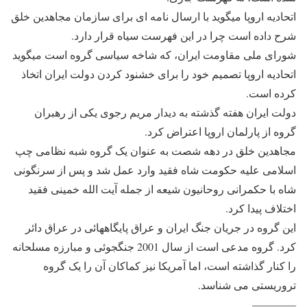
اتحاديه اروپا ميگويد با ارسال نامه ای برای سازمان مجاهدين خلق
شرح داده است چرا در اين فهرست سياه قرار دارد.
شورای ملی مقاومت ايران، که شاخه سياسی گروه است ميگويد
اتحاديه اروپا تصميم خود را برای خشنود کردن دولت ايران اتخاذ
کرده است.
دولت ايران هفته گذشته به ديدار مريم رجوی يکی از رهبران
گروه از پارلمان اروپا اعتراض کرد.
مجاهدين خلق در دهه شصت به عنوان يک گروه شبه نظامی چپ
اسلامی عليه حکومت شاه فقيد وارد عمل شد و پس از سرنگونی
شاه با حکمرانی روحانيون شيعه از جمله آيت الله خمينی فقيد
اختلاف پيدا کرد.
اين گروه در جريان جنگ ايران و عراق پايگاههائی در عراق دائر
کرد. گروه مدعی است از سال 2001 جنگجوئی و مبارزه مسلحانه
را کنار گذاشته است، اما آمريکا نيز کماکان آن را يک گروه
تروريستی می شناسد.
————