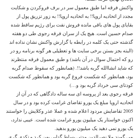
واکنش فرقه اما طبق معمول سر در برف فروکردن و شکایت
مجدد از اتحادیه اروپا!! به اتحادیه اروپا!! به زور تزریق پول از
بقایای پول های باقی مانده فروش نفت برای رژیم ساقط شده
صدام حسین است. هیچ یک از سران فرقه رجوی طی دو هفته
گذشته حتی یک کلمه در رابطه با گزارش واکنش نشان نداده اند
(البته بجز بستن برخی سایت ها و تعطیلی هر گونه برنامه رو در
رو که احتمال سوال در آن باشد) و طبق معمول فرقه منتظرند
که شاید انشاالله گربه باشد!!. (همانطور که سقوط صدام گربه
بود، همانطور که شکست فروغ گربه بود و همانطور که شکست
کودتای سی خرداد گربه بود و…)
فرقه رجوی بعد از پروسه ای سه ساله دادگاهی که در آن از
اتحادیه اروپا مبلغ یک یورو تقاضای غرامت کرده بود و در سال
2005 تقاضایش مردود اعلام شده و عملا عذر وکلایش را خواستند
اکنون خواستار یک میلیون یورو غرامت شده است. عیبی ندارد،
یک یورو نمی دهید یک میلیون یورو بدهید.
می گویند ملا نصرالدین مدتی بساط گدایی پهن کرد و تکدی گری