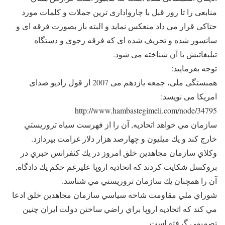
منابعی را تا روز قبل با چارواداری ترین جملات و کلمات مورد
حتاکی قرار می داد منعکس نماید و البته باز بصورت فرقه ای و
سانسور شده و تحریف شده ای که فرقه رجوی و دستگاه
تبلیغاتیش با آن شناخته می شود.
توجه بفرمایید:
همبستگی ملی، جمعه یازدهم می 2007 از قول رادیو صدای
امریکا می نویسد:
http://www.hambastegimeli.com/node/34795
سازمان مي خواهد اتحاديه, آن را از فهرست سياه تروريستي
خارج كند و يك ميليون و چهارصد هزار دلار غرامت بپردازد.
وكلاي سازمان مجاهدين خلق امروز در يك كنفرانس خبري در
بروكسل شکايت کردند كه اتحاديه اروپا عليرغم حكم يك دادگاه,
آن را همچنان يك سازمان تروريستي مي شناسد.
شوراي ملي مقاومت شاخه سياسي سازمان مجاهدين خلق ادعا
مي كند كه اتحاديه اروپا براي راضي ساختن دولت ايران چنين
تصميمي گرفته است.