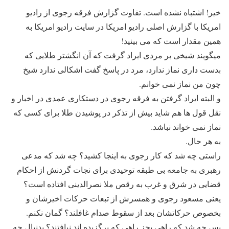
خیر! اشتباه نشده است. تفاوت گزارش فرقه رجوی از رادیو
امریکا با گزارش اصلی رادیو امریکا در سایت رادیو امریکا به
همین مقدار است که می بینید!
میگویند شیخی بر مردی ایراد گرفت که آن انگشتر طلایی که
بدست داری نماز ندارد، مرد در پاسخ گفت اشکالی ندارد شیخ
چون من نماز نمی خوانم.
و البته ایراد گرفتن به فرقه رجوی در دستکاری عمدی در اخبار و
نقل قول ها هم شاید بیش از تذکر در پوشیدن طلا برای کسی که
نماز نمی خواند نباشد.
به هر حال.
راستی چه شد که کار رجوی به اینجا کشید؟ چه شد که مدعی
رهبری به جامعه بی طبقه توحیدی برای نجات گردنش از احکام
قضایی در شرق و غرب به رقص ملا نصرالدینی افتاده است؟
یعنی مسعود رجوی و همسرش از تبعات حرکات اخیرشان و
بخصوص حرکاتشان بعد از سقوط صدام غافلند؟ گمان نکنم.
پس چه شد که راهی بجز راهی که برگزیده اند نیافتند؟ بدنبال چه