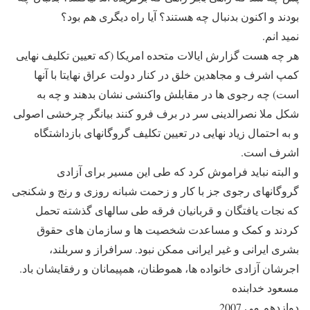
بودند و اکنون بدنبال چه هستند؟ آیا راه دیگری هم بود؟
نمید انم.
هر چه هست گزارش ایالات متحده امریکا (که تعیین تکلیف نهایی
کمپ اشرف و مجاهدین خلق در کنار دولت عراق نهایتا با آنها
است) چه رجوی ها در مقابلش واکنشی نشان بدهند و چه به
شکل ملا نصرالدینی سر در برف فرو کنند بیانگر چرخشی اصولی
و به احتمال زیاد نهایی در تعیین تکلیف گروگانهای بازداشتگاه
اشرف است.
و البته نباید فراموش کرد که طی این مسیر برای آزادی
گروگانهای رجوی جز با کار و زحمت شبانه روزی و رنج و شکنجی
که نجات یافتگان و قربانیان فرقه طی سالهای گذشته تحمل
کردند و کمک و مساعدت شخصیت ها و سازمان های حقوق
بشری ایرانی و غیر ایرانی ممکن نبود. سرافراز و سربلند،
اجرشان آزادی خانواده ها، هموطنان، همپیمانان و رفقایشان باد.
مسعود خدابنده
دوازدهم می 2007