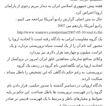
هفته پيش جمهوري اسلامي ايران به ديدار مريم رجوي از پارلمان
اروپا اعتراض كرد.
حال به متن اصلی گزارش رادیو آمریکا مراجعه می کنیم :
رادیو آمریکا، یازدهم می 2007
http://www.voanews.com/persian/2007-05-10-voa14.cfm
يک گروه مقاومت ايرانی به دادگاه رفته است تا اتحاديه اروپا را
مجبور کند نام آن را از يک ليست سياه تروريستی بردارد، و يک
غرامت ميليون و چهارصد هزار دلاری نيز بپردازد.
وکلای مدافع سازمان مجاهدين خلق ايران امروز در بروکسل از
اتحاديه اروپا برای نگاهداشتن نام گروه در رديف يک گروه
تروريستی، به رغم حکم دادگاهی که اين تشخيص را باطل ميداند ،
شکايت کردند.
دادگاه اروپائی در دسامبر گذشته با صدور حکمی، قرار دادن نام
گروه را در فهرست تروريست ها باطل شناخت. اين حکم بر پايه
ضوابط و معيارهای ناظر و مرتبط با يک فهرست قديمی تر صادر
شده است، نه فهرست جاری.