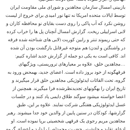
بازبینی امسال سازمان مجاهدین و شورای ملی مقاومت ایران
توسط ایالات متحده امریکا نه تنها نور امیدی برای خروج از لیست
روشن نکرد که آب پاکی را روی دست بقایای نو محافظه کاران و
لابی اسراییلی ریخت. گزارش امسال آنچنان پل ها را خراب کرده
که حتی ریموند تنتر و رابین کوربت (لابی های شناخته شده فرقه
در واشنگتن و لندن) هم متوجه غیرقابل بازگشت بودن آن شده
اند. کافی است به یکی دو جمله از گزارش جدید اشاره کنیم:
…مجاهدین خلق، علاوه بر معیارهای تروریستی، ویژگی⁯های
فرقه⁯گونه از خود بروز داده است. اعضای جدید، به⁯محض ورود به
گروه، تحت القائات ایدئولوژیکی مجاهدین خلق قرار می⁯گیرند و
تاریخ ایران را به⁯گونه⁯ای تجدیدنظرشده فرا می⁯گیرند. همچنین از
اعضا خواسته می⁯شود سوگند طلاق دایمی یاد کنند و در جلسات
غسل ایدئولوژیکی هفتگی شرکت نمایند. علاوه بر این، طبق
گزارش⁯ها، کودکان در سنین پایین از والدین خود جدا می⁯شوند. رهبر
مجاهدین مریم رجوی یک فرقه⁯ی شخصیتی برپا نموده است. او
ادعای تقلید و جانشینی حضرت محمد[ص] را دارد و اعضای گروه