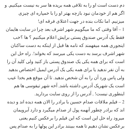
دم دست است او را به تلافی همه بریده ها سر به نیست میکنیم. و
اگر هم از خودمان نبود بازچه بهتر او را با خمپاره ای چیزی
میزنیم. اما نکات بنده در جهت اعتلای فرقه ای!
1 – آقا وقتی که ما میگوییم شهر اشرف بعد چرا در سایت هایمان
فقط یک آدرس صندوق پستی برایش اعلام میکنیم ؟ ها ؟خب
اینجوری همه میفهمند که نامه ها قبل از اینکه به دست ساکنان
شهر اشرف برسد به دست یکی میرسد که بخواند!. راه حل این
است که برای همه یکی یک صندوق پستی باز کنید ولی کلید آن را
به آن نفر ندهید یا برای همه یکی یک آدرس ایمیل اختصاص بدهید
ولی پاس ورد آن را به آن شخص ندهید. تا آن موقع هم بخدا عیب
است یک شهریک آدرس داشته باشد, آخه شهر تیفوسی ها هم
اینطوری نیست! , آدرس را از روی سایت بردارید.
2 – فیلم ملاقات صدام حسین با برادر را الان همه دیده اند و دیده
اند که برادر چطور آنهمه پول از صدام میگیرد و دارد آبرویمان
میرود راه حل این است که این فیلم را برعکس کنیم یعنی
برعکس نشان دهیم تا همه ببینند برادر این پولها را به صدام پس