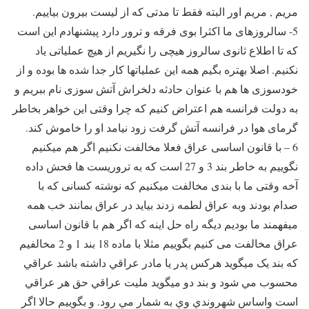
مریم , مریم اور البته فقط تا مدتی که از لیست بیرون بیاییم.
5- سالروزهای ما اکثرا بوی فرقه و ترور دارد پیشنهادم این است
که تا اطلاع ثانوی سالروز هیچی را نگیریم از هیچ عملیاتی یاد
نکنیم. اصلا بهتره بگیم همه این عملیاتها کار جدا شده ها بوده و از
خودسوزی ها هم با عنوان حادثه دلخراش آتش سوزی نام ببریم و
به دولت فرانسه هم اعتراض کنیم که چرا وقتی این خواهر بخاطر
گرمای هوا در فرانسه آتش گرفت زود نیامد او را خاموش کند.
6 – با قانون اساسی عراق فعلا مخالفت نکنیم اگر هم میکنیم
نگوییم به خاطر بند 3 و 27 است که به تروریست ها فحش داده
آخه وقتی ما با بندی مخالفت میکنیم که نوشته کسانی که با
صدام بودند وبه عراق لطمه زدند بیاید در عراق بمانند خب همه
میفهمند ما بودیم دیگه راه حل اینه که اگر هم با قانون اساسی
عراق مخالفت می کنیم بگوییم مثلا با ماده 18 بند 1 و 2 مخالفیم
که بند یک میگوید هركس پدر يا مادر عراقي داشته باشد عراقي
محسوب مي شود و بند دو میگوید مليت عراقي حق هر عراقي
است واساس شهروندي وي به شمار مي رود. و بگوییم حالا اگر