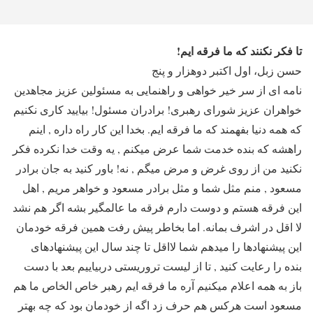
تا فکر نکنند که ما فرقه ایم!
حسن زبل، اول اکتبر دوهزار و پنج
نامه ای از سر خیر خواهی و راهنمایی به مسئولین عزیز مجاهدین
خواهران عزیز شورای رهبری! برادران مسئول! بیایید کاری نکنیم
که همه دنیا بفهمند که ما فرقه ایم. بخدا این کار راه داره , اینم
راهشه که بنده خدمت شما عرض میکنم , یه وقت خدا نکرده فکر
نکنید من از روی غرض و مرض میگم , نه! باور کنید به جان برادر
مسعود , منم مثل شما و مثل برادر مسعود و خواهر مریم , اهل
این فرقه هستم و دوست دارم فرقه ما عالمگیر بشه اگر هم نشد
لا اقل در اشرف بمانه. اما بخاطر پیش رفت همین فرقه خودمان
این پیشنهادها را میدهم شما لااقل تا چند سال این پیشنهادهای
بنده را رعایت کنید , تا از لیست تروریستی دربیاییم بعد با دست
باز به همه اعلام میکنیم آره ما فرقه ایم رهبر خاص الخاص ما هم
مسعود است هرکس هم حرف زد اگه از خودمان بود که چه بهتر