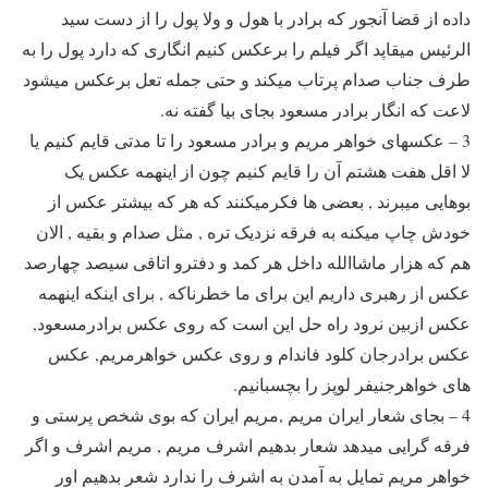
داده از قضا آنجور که برادر با هول و ولا پول را از دست سید
الرئیس میقاپد اگر فیلم را برعکس کنیم انگاری که دارد پول را به
طرف جناب صدام پرتاب میکند و حتی جمله تعل برعکس میشود
لاعت که انگار برادر مسعود بجای بیا گفته نه.
3 – عکسهای خواهر مریم و برادر مسعود را تا مدتی قایم کنیم یا
لا اقل هفت هشتم آن را قایم کنیم چون از اینهمه عکس یک
بوهایی میبرند , بعضی ها فکرمیکنند که هر که بیشتر عکس از
خودش چاپ میکنه به فرقه نزدیک تره , مثل صدام و بقیه , الان
هم که هزار ماشاالله داخل هر کمد و دفترو اتاقی سیصد چهارصد
عکس از رهبری داریم این برای ما خطرناکه , برای اینکه اینهمه
عکس ازبین نرود راه حل این است که روی عکس برادرمسعود,
عکس برادرجان کلود فاندام و روی عکس خواهرمریم, عکس
های خواهرجنیفر لوپز را بچسبانیم.
4 – بجای شعار ایران مریم ,مریم ایران که بوی شخص پرستی و
فرقه گرایی میدهد شعار بدهیم اشرف مریم , مریم اشرف و اگر
خواهر مریم تمایل به آمدن به اشرف را ندارد شعر بدهیم اور