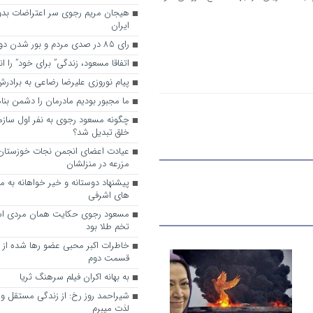
هیجان مریم رجوی سر اعتراضات بدو
ایران
رای 85 در صدی مردم و بور شدن دوباره رجوی
اتفاقا مسعود، زندگی” برای خود” را ا
پیام نوروزی علیرضا رضاعی به براد
ما مجبور بودیم مادرمان را دشمن بنا
چگونه مسعود رجوی به نفر اول ساز
خلق تبدیل شد؟
عیادت اعضای انجمن نجات خوزستان ا
مزرعه در منزلشان
های اشرفی
مسعود رجوی حکایت همان مردی اس
تخم طلا بود
خاطرات اکبر محبی عضو رها شده از
قسمت دوم
به ‌بهانه اکران فیلم سرهنگ ثریا
شیراحمد روز رخ: از زندگی مستقل و آ
لذت میبرم