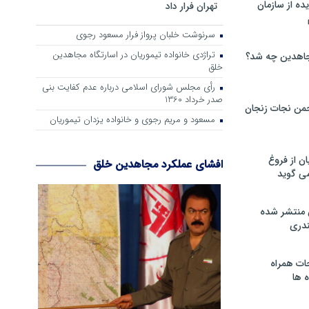
ه از سازمان
تهران فرار داد
سرنوشت خلبان پرواز فرار مسعود رجوی
تراژدی خانواده تیموریان در اسارتگاه مجاهدین
اهدین چه شد؟
خلق
رأی مجلس شورای اسلامی درباره عدم كفایت بنی
صدر خرداد 1360
من نجات زنجان
مسعود و مریم رجوی و خانواده یزدان تیموریان
ن از فروغ
افشای عملکرد مجاهدین خلق
ی گوید
 منتشر شده
دری
ات همراه
 ها