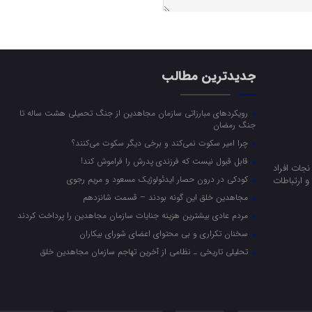
جدیدترین مطالب
رویکرد‌های مبارزاتی سازمان مجاهدین از جنگ تحمیلی هشت ساله تا
جنگ رمضان
چرا امیر سکوت نمی‌کند و برخی دیگر سکوت می‌کنند؟
قابل قبول نیست که فرزندی پدرش را فراموش کند!
جات افراد
کودکی در درون حصار ایدئولوژیک مسعود و مریم رجوی
 ارتباطات
مجاهدین خلق این گونه بودند – قسمت شانزدهم
مردم عادی بیشترین هزینه جنایات سازمان مجاهدین را پرداخت کردند
سخنان تکراری و بی محتوای اعضای شورای بیکاران
تحلیلی تاریخی ـ نظامی از آخرین تهاجم سازمان مجاهدین خلق