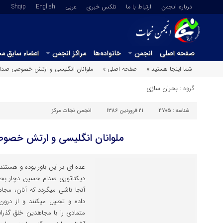
درباره انجمن
ارتباط با ما
تلکس خبری
عربي
English
Shqip
صفحه اصلی
انجمن
خانواده‌ها
مراکز انجمن
اعضاء سابق م
شما اینجا هستید »
صفحه اصلی »
ملوانان انگلیسی و ارتش خصوصی صدا
گروه :
بحران سازی
شناسه :
4705
21 فروردین 1386
انجمن نجات مرکز
ملوانان انگلیسی و ارتش خصو
عده ای بر این باور بوده و هستن
دیکتاتوری صدام حسین دچار بحرا
آنجا ناشی میگردد که آنان، مجاه
داده و تحلیل میکنند و از درون 
متمادی را با مجاهدین خلق گذران