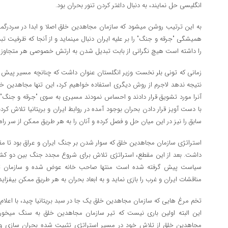
انگلیسی حل نمایند، به دنبال داغتر کردن تنور بحران بود.
به این ترتیب روشن میشود که سازمان مجاهدین خلق اصلا و ابدا در سردرگمی 
همیشگی "جرقه و جنگ" را بر علیه ایران دنبال مینماید و از آنجا که ظرف
را داشته است هیچ نگرانی از بابت تبدیل شدن به ارتش خصوصی هر متجاوز دی
زمانی که تونی بلر نخست وزیر انگلستان عنوان داشت که چنانچه مسیر پیش گر
نتیجه ندهد لاجرم از روش دیگری استفاده خواهیم کرد، این تنها مجاهدین خلق 
آنرا مورد تشویق قرار دادند و احساس نمودند مسیری به سوی "جرقه و جنگ" 
با دست آویز قرار دادن بحران بوجود آمده در روابط ایران و بریتانیا تلاش ک
سابق را نیز در این میان حل و فصل کرده و آنان را به هر طریق ممکن از سر راه 
استراتژی سازمان مجاهدین خلق که سوار شدن بر جنگ ایران و عراق بود تا 
داشت. بعد از این مقطع، استراتژی تلاش برای شروع مجدد جنگ بین دو کشور 
سیاست پیش گرفته شده است منتها صاحب خانه عوض شده و سازمان تلاش 
مناقشات ایران و غرب را بازی نماید و به ابعاد بحران به هر طریق ممکن بیفزاید
تخم مرغ هایی که سازمان مجاهدین خلق یک جا در سبد بریتانیا چید، با اعلام 
این البته اولین باری نیست که تیر سازمان مجاهدین خلق به سنگ میخورد
مجاهدین خلق از تلاش خود در مسیر استراتژی تثبیت شده بحران سازی و