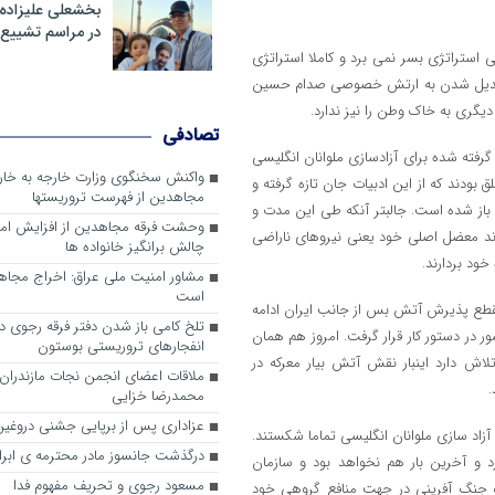
بخشعلی علیزاده 
در مراسم تشییع 
استراتژی بسر نمی برد و کاملا استراتژی
یت تبدیل شدن به ارتش خصوصی صدام حسین
گری به خاک وطن را نیز ندارد.
تصادفی
فته شده برای آزادسازی ملوانان انگلیسی
واکنش سخنگوی وزارت خارجه به خا
بودند که از این ادبیات جان تازه گرفته و
مجاهدین از فهرست تروریستها
باز شده است. جالبتر آنکه طی این مدت و
وحشت فرقه مجاهدین از افزایش ام
ردند معضل اصلی خود یعنی نیروهای ناراضی
چالش برانگیز خانواده ها
خود بردارند.
مشاور امنیت ملی عراق: اخراج مجا
است
مقطع پذیرش آتش بس از جانب ایران ادامه
تلخ کامی باز شدن دفتر فرقه رجوی در 
در دستور کار قرار گرفت. امروز هم همان
انفجارهای تروریستی بوستون
دارد اینبار نقش آتش بیار معرکه در
ملاقات اعضای انجمن نجات مازندران ب
.
محمدرضا خزایی
عزاداری پس از برپایی جشنی دروغین
آزاد سازی ملوانان انگلیسی تماما شکستند.
درگذشت جانسوز مادر محترمه ی ابرا
 و آخرین بار هم نخواهد بود و سازمان
مسعود رجوی و تحریف مفهوم فدا
 جنگ آفرینی در جهت منافع گروهی خود