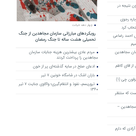
ن نتیجه در
چهار دهه خیانت
نتخاب کرد
رویکرد‌های مبارزاتی سازمان مجاهدین از جنگ
رش احمد رضاعی
تحمیلی هشت ساله تا جنگ رمضان
میم
مان مجاهدین
مردم عادی بیشترین هزینه جنایات سازمان
مجاهدین را پرداخت کردند
ز اقای کاظم
ادعای صلح در سایه گذشته‌ای پر از خون
باران اشک در شامگاه خونین 7 تیر
پیشنهاد دوستانه و خیر خواهانه به مزقون چی (1)
تروریسم، نفوذ و انتقام‌گیری؛ واکاوی جنایت ۷ تیر
۱۳۶۰
ت که منتظر
 مجاهدین –
زادی که دارم