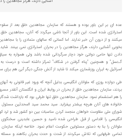
آشنایی دارند، هرگز مجاهدین را در
عده ای بر این باور بوده و هستند که سازمان مجاهدین خلق بعد از سقو
استراتژی شده است. این باور از آنجا ناشی میگردد که آنان، مجاهدین خلق را 
میکنند و از درون آن خبر ندارند. اما کسانی که سالهای متمادی را با مجاهدین
بخوبی آشنایی دارند، هرگز مجاهدین را در بحران استراتژی نمی بینند. شا
دادن تنها حامی دولتی خود دچار سرگردانی شده باشد ولی همواره به سیاق
گــُسل" و همچنین "پناه گرفتن در شکاف" تمرکز داشته است و درست به ه
اسرائیل به ایران روزشماری میکند تا شاید از آتش جنگی دیگر آبی هم برای سا
طی دوازده روزی که ملوانان انگلیسی بدلیل آنچه که ورود غیر قانونی به آبها
بردند، سازمان مجاهدین خلق از بحران در روابط ایران و انگلستان آنقدر مس
را هم استشمام نمود. سازمان مجاهدین خلق تنها طرفی بود که بازداشت شدگان ر
خانواده های آنان هرچه بیشتر بیفزاید. سید محمد سید المحدثین مسئول ر
شورای ملی مقاومت خواهان منجمد کردن مناسبات بین دو کشور شد و لرد کور
انگلیسی را اقدامی از قبل طراحی شده نامید و حسین عابدینی سخنگوی 
ملوانان را بنا به دستور مسئولین حکومت اعلام نمود. خلاصه اینکه سازمان 
تمامی طرفهایی که تلاش میکردند از شدت و حدت بحران بکاهند و مسئله ر