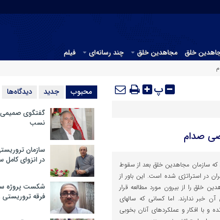
جاهدین خلق
مجاهدین خلق
چند رسانه‌ای
فیلم
م
پ
محبوب
جدید
دیدگاه‌ها
گفتگوی صمیمی با
نسب
صی صدام
سازمان تروریست
در انزوای کامل 
د که سازمان مجاهدین خلق بعد از سقوط
ن در استراتژی شده است. این باور از
شکست پروژه سیا
دین خلق را از بیرون مورد مطالعه قرار
فرقه تروریستی 
آن خبر ندارند. اما کسانی که سالهای
ده و با افکار و عملکردهای آنان بخوبی