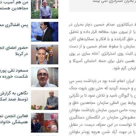
 بحران استراتژی نمی بینند
من هم آسیب دید
مجاهدین هستم
ط دیکتاتوری صدام حسین دچار بحران در
پس افشاگری مج
از بیرون مورد مطالعه قرار داده و تحلیل
 خلق گذرانده و با افکار و عملکردهای آنان
ید سازمان با سقوط صدام حسین و از دست
حضور اعضای انج
 ثابت روی استراتژی "خانه سازی بر روی
در کربلا
مین دلیل برای حمله احتمالی آمریکا و
زمان گرم شود.
مسعود تقی پوریا
شکست خورده م
ی ایران اعلام شده بود در بازداشت بسر می
رور و خرسند گردید که حتی بوی باروت جنگ
نگاهی به گزارش
ا گروگان نامید و تلاش نمود تا بر نگرانی
توسط صمد اسکن
وابط بین المللی سازمان مجاهدین خلق و
بت حامی دیرین سازمان بازداشت ملوانان
فعالین انجمن نج
مطبوعاتی سازمان در انگلستان دستگیری
همیشگی خانواده
تا توانست در این معرکه، درست در مقابل
ا در جهت آزاد شدن هرچه زودتر ملوانان