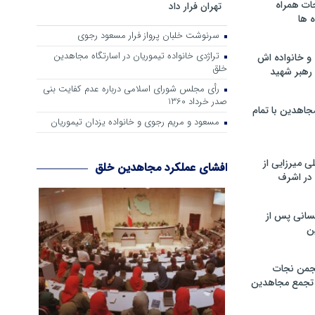
ات همراه
تهران فرار داد
 ها
سرنوشت خلبان پرواز فرار مسعود رجوی
تراژدی خانواده تیموریان در اسارتگاه مجاهدین
و خانواده اش
خلق
رهبر شهید
رأی مجلس شورای اسلامی درباره عدم كفایت بنی
صدر خرداد 1360
جاهدین با تمام
مسعود و مریم رجوی و خانواده یزدان تیموریان
 میرزایی از
افشای عملکرد مجاهدین خلق
در اشرف
سانی پس از
ن
جمن نجات
و تجمع مجاهدین