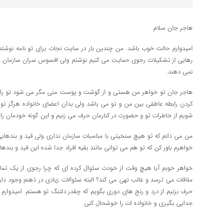
هاجر جان سلام
امیدوارم حالت خوب باشد. من چندین بار در سایت نجات برای تو نامه نوشتم 
رهایی از تشکیلات رجوی حمایت می کنیم نوشتم ولی افسوس سران سازمان م
نمی دهند.
هاجر جان تو خواهر من هستی و از گوشت و پوست منی مگر می شود تو را ف
کردن رابطه عاطفی بین من و تو می باشد ولی بدان اعضای خانواده هرگز تو
شویم از خاطرات تو و حضورت در کنارمان حرف می زنیم و این گونه خودمان را ب
من می دانم که تو هیچ سنخیتی با مناسبات سازمان نداری ولی قید و بندهایی
خواهرم باور کن که تو هم می توانی مانند بقیه افراد جدا شده این قید و بندها را
خواهر خوبم آیا هیچ وقت از خودت سئوال کرده ای که چرا رجوی از یک تماس
ملاقات می ترسد و غالب تهی می کند؟ البته سئوالات زیادی در ذهنم وجود دار
حرف بزنیم از درد و رنج های دوری بگویم که چقدر دلتنگ تو هستم. امیدوارم
جدایی بگیری و خانواده ات را خوشحال کنی.