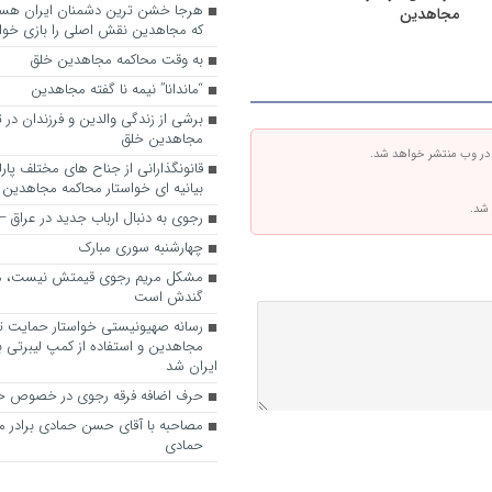
مجاهدین
که مجاهدین نقش اصلی را بازی خواه
به وقت محاکمه مجاهدین خلق
“ماندانا” نیمه نا گفته مجاهدین
برشی از زندگی والدین و فرزندان در
مجاهدین خلق
 در وب منتشر خواهد شد.
قانونگذارانی از جناح های مختلف پارل
بیانیه ای خواستار محاکمه مجاهدین
 شد.
رجوی به دنبال ارباب جدید در عراق
چهارشنبه سوری مبارک
مشکل مریم رجوی قیمتش نیست، 
گندش است
رسانه صهیونیستی خواستار حمایت تل
مجاهدین و استفاده از کمپ لیبرتی برا
ایران شد
حرف اضافه فرقه رجوی در خصوص ح
مصاحبه با آقای حسن حمادی برادر 
حمادی