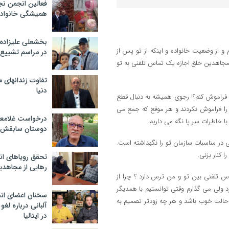
فعالین انجمن نج
همیشگی خانواده
بخشعلی علیزاده 
و از وضعیت خانواده و اینکه از تو پس از
در مراسم تشییع 
جاهدین خلق اجازه یک تماس تلفنی به تو
تفاوت زندانهای م
دنیا
راموش کنم؟! رجوی همیشه به دنبال قطع
 را فراموش نکردند و هر موقع که جمع می
درخواست غلامعلی
ا خاطرات سر پا نگه می داریم.
دوستان سابقش 
 در مناسبات سازمان تو را نگهداشته است.
 کنار بزنی.
تحقق رویاهای ان
رهایی از مجاهدی
 تلفنی بین تو و من ترس دارد ؟ چرا از
د ولی می گذارم وقتی توانستیم با همدیگر
سخنان اعضای ان
 حالت خوب باشد و هر چه زودتر تصمیم به
آلبانی درباره لغ
در ایتالیا