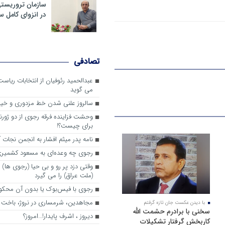
سازمان تروریست
در انزوای کامل 
تصادفی
عبدالحمید رئوفیان از انتخابات ریا
می گوید
سالروز علنی شدن خط مزدوری و خی
وحشت فزاینده فرقه رجوی از دو ژورنا
برای چیست؟!
نامه پدر میثم افشار به انجمن نجات آ
رجوی چه وعده‌ای به مسعود کشمیری 
وقتی دزد پر رو و بی حیا (رجوی ها) 
(ملت عراق) را می گیرد
رجوی با فیس‌بوک یا بدون آن محکو
مجاهدین، شرم‎ساری در نروژ، باخت در فرانسه
با دیدن عکست جان تازه گرفتم
سخنی با برادرم حشمت الله
ديروز ، اشرف پايدار!…امروز؟
کاربخش گرفتار تشکیلات