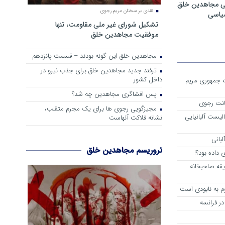
ی مجاهدین خلق
نقدی بر سخنان مریم رجوی
سیاسی
تشکیل شورای غیر ملی مقاومت، تنها
موفقیت مجاهدین خلق
مجاهدین خلق این گونه بودند – قسمت پانزدهم
ترفند جدید مجاهدین خلق برای جذب نیرو در
داخل کشور
ست جمهوری مریم
پس افشاگری مجاهدین چه شد؟
انت رجوی
مجیزگویی رجوی ها برای یک مجرم متقلب،
لیست آلبانیایی
نشانه فلاکت آنهاست
لبانی
تروریسم مجاهدین خلق
داده بود؟!
یقه صاحبخانه
م به نابودی است