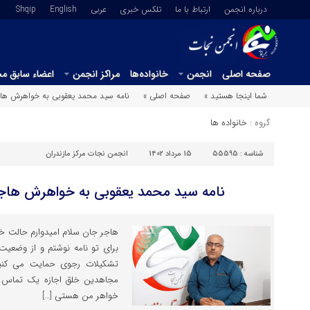
درباره انجمن
ارتباط با ما
تلکس خبری
عربي
English
Shqip
صفحه اصلی
انجمن
خانواده‌ها
مراکز انجمن
اعضاء سابق م
شما اینجا هستید »
صفحه اصلی »
نامه سید محمد یعقوبی به خواهرش هاجر
گروه :
خانواده ها
شناسه :
55595
15 مرداد 1402
انجمن نجات مرکز مازندران
نامه سید محمد یعقوبی به خواهرش هاجر 
هاجر جان سلام امیدوارم حالت خ
برای تو نامه نوشتم و از وضعیت 
تشکیلات رجوی حمایت می کنی
مجاهدین خلق اجازه یک تماس ت
خواهر من هستی […]