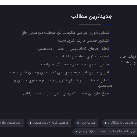
جدیدترین مطالب
تشکیل شورای غیر ملی مقاومت، تنها موفقیت مجاهدین خلق
گفتگوی صمیمی با رضا اکبری نسب
تحقق رویاهای انسانی پس از رهایی از مجاهدین
جات افراد
تفاوت زندانهای مجاهدین با تمام دنیا
 ارتباطات
فعالین انجمن نجات همراه همیشگی خانواده ها
انزوای اجباری؛ ابزار فرقه رجوی برای کنترل ذهن و پنهان کردن واقعیت
تحلیل تطبیقی ساز و کارهای کنترل روانی در فرقه جفری اپستین و
مجاهدین
فروغ جاویدان فرجام یک رویای جنون آمیز – قسمت پایانی
 آویختن به بیگانگان
عناوین برتر
ماهیت فرقه ای مجاهدین
مجاهدین خلق؛ 
نفی روابط خانوادگی در مناسبات فرقه رجوی