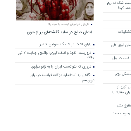
هرجا خشن ترین دشمنان ایران هستند٬ شک نداریم
ند کرد!
تاریخ را فراموش کرده‌اند یا مردم را؟
 تشکیلات
ادعای صلح در سایه گذشته‌ای پر از خون
باران اشک در شامگاه خونین 7 تیر
مان اروپا طی
تروریسم، نفوذ و انتقام‌گیری؛ واکاوی جنایت ۷ تیر
 – قسمت اول
۱۳۶۰
تروری که نتوانست ایران را به زانو درآورد
مشکل بوی
نگاهی به استاندارد دوگانه فرانسه در برابر
تروریسم
 آویو از
ی مقابله با
قوق بشر
مرحوم محمد