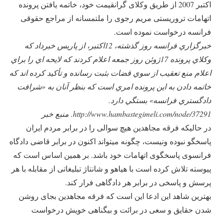
اکتبر 2007 از طریق وکلای گرانقیمت خود، خاتمه یافتن پرونده
اتهامات تروریستی مریم رجوی را ملتمسانه از مراجع حقوقی
فرانسه درخواست نموده است.
خبرگزاري فرانسه روز گذشته، 12اكتبر، از پاريس خبرداد كه
وكلاي پرونده 17ژوئن روز جمعه اعلام كردند كه لايحه اي را براي
اعلام منع تعقيب از سوي قضات بثبت رسانده و تأكيد كرده اند كه
خاتمه دادن به اين پرونده امري است كه بنظر آنان به «شرافت
دادگستري فرانسه» بستگي دارد.
http://www.hambastegimeli.com/node/37291. منبع خبر
در حالیکه فرقه مجاهدین هیچ سوالی را در برابر مردم ایران
پاسخگو نبوده ونیست، چگونه میتواند اکنون در برابر قاضی دادگاه
فرانسوی پاسخگوی اتهامات خود باشد. بر همین اساس است که
پیوسته تلاش کرده است با هیاهو و شانتاژ تبلیغاتی از مقابله با هر
پرسش و پاسخی در برابر هر دادگاهی فرار کند.
بهترین شاهد این ادعا این است که فرقه مجاهدین بجای روشن
شدن حقایق و سعی در برائت و بیگناهی خویش درخواست