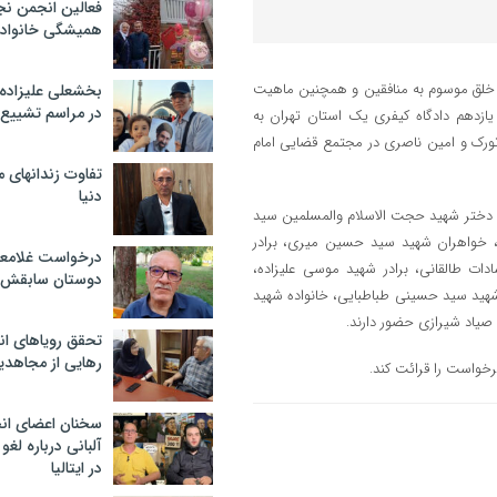
فعالین انجمن نج
همیشگی خانواده
ز اعضای سازمان مجاهدین خلق موسوم به منافقین و همچنین ماهیت
بخشعلی علیزاده 
در مراسم تشییع 
صیت حقوقی، امروز سه‌شنبه ۵ دی در شعبه یازدهم دادگاه کیفری یک استان تهران به
ورک و امین ناصری در مجتمع قضایی امام
تفاوت زندانهای م
دنیا
ه دختر شهید حجت الاسلام والمسلمین سید
، خواهران شهید سید حسین میری، برادر
درخواست غلامعلی
ت طالقانی، برادر شهید موسی علیزاده،
دوستان سابقش 
هید سید حسینی طباطبایی، خانواده شهید
صیاد شیرازی حضور دارند.
تحقق رویاهای ان
رهایی از مجاهدی
فرخواست را قرائت کند.
سخنان اعضای ان
آلبانی درباره لغ
در ایتالیا