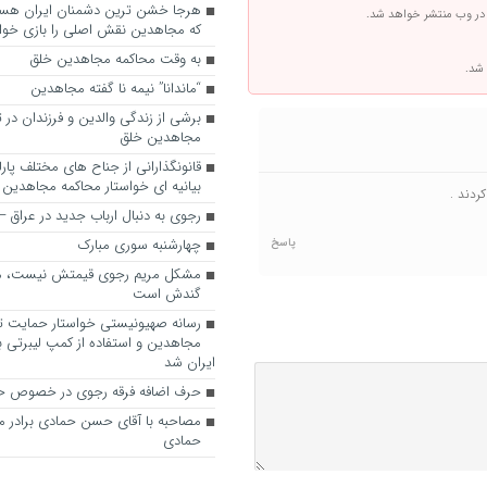
 در وب منتشر خواهد شد.
که مجاهدین نقش اصلی را بازی خواه
به وقت محاکمه مجاهدین خلق
 شد.
“ماندانا” نیمه نا گفته مجاهدین
برشی از زندگی والدین و فرزندان در
مجاهدین خلق
قانونگذارانی از جناح های مختلف پارل
بیانیه ای خواستار محاکمه مجاهدین
ردند .
رجوی به دنبال ارباب جدید در عراق
چهارشنبه سوری مبارک
پاسخ
مشکل مریم رجوی قیمتش نیست، 
گندش است
رسانه صهیونیستی خواستار حمایت تل
مجاهدین و استفاده از کمپ لیبرتی برا
ایران شد
حرف اضافه فرقه رجوی در خصوص ح
مصاحبه با آقای حسن حمادی برادر 
حمادی