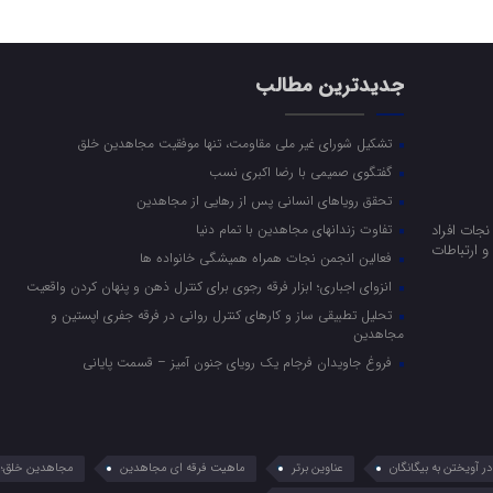
جدیدترین مطالب
تشکیل شورای غیر ملی مقاومت، تنها موفقیت مجاهدین خلق
گفتگوی صمیمی با رضا اکبری نسب
تحقق رویاهای انسانی پس از رهایی از مجاهدین
جات افراد
تفاوت زندانهای مجاهدین با تمام دنیا
 ارتباطات
فعالین انجمن نجات همراه همیشگی خانواده ها
انزوای اجباری؛ ابزار فرقه رجوی برای کنترل ذهن و پنهان کردن واقعیت
تحلیل تطبیقی ساز و کارهای کنترل روانی در فرقه جفری اپستین و
مجاهدین
فروغ جاویدان فرجام یک رویای جنون آمیز – قسمت پایانی
 آویختن به بیگانگان
عناوین برتر
ماهیت فرقه ای مجاهدین
مجاهدین خلق؛ 