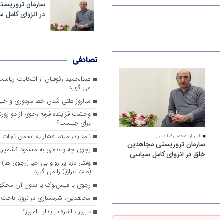
سازمان تروریست
در انزوای کامل 
تصادفی
عبدالحمید رئوفیان از انتخابات ریا
می گوید
سالروز علنی شدن خط مزدوری و خی
وحشت فزاینده فرقه رجوی از دو ژورنا
برای چیست؟!
نامه پدر میثم افشار به انجمن نجات آ
از زبان محمد رضا مبین
سازمان تروریستی مجاهدین
رجوی چه وعده‌ای به مسعود کشمیری 
خلق در انزوای کامل سیاسی
وقتی دزد پر رو و بی حیا (رجوی ها) 
(ملت عراق) را می گیرد
رجوی با فیس‌بوک یا بدون آن محکو
مجاهدین، شرم‎ساری در نروژ، باخت در فرانسه
ديروز ، اشرف پايدار!…امروز؟