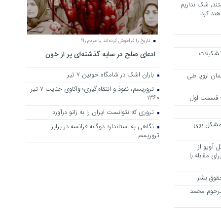
هرجا خشن ترین دشمنان ایران هستند٬ شک نداریم
ند کرد!
تاریخ را فراموش کرده‌اند یا مردم را؟
 تشکیلات
ادعای صلح در سایه گذشته‌ای پر از خون
باران اشک در شامگاه خونین 7 تیر
مان اروپا طی
تروریسم، نفوذ و انتقام‌گیری؛ واکاوی جنایت ۷ تیر
 – قسمت اول
۱۳۶۰
تروری که نتوانست ایران را به زانو درآورد
مشکل بوی
نگاهی به استاندارد دوگانه فرانسه در برابر
تروریسم
 آویو از
ی مقابله با
قوق بشر
مرحوم محمد