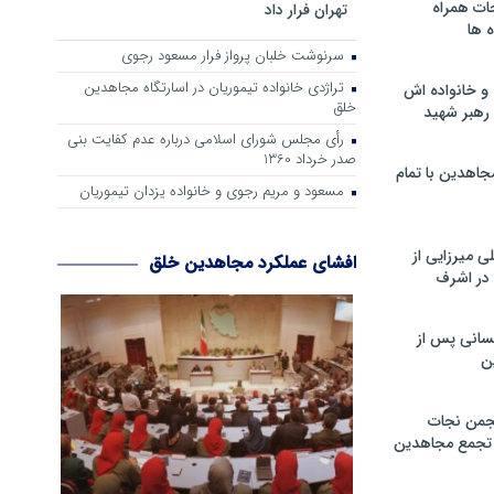
ات همراه
تهران فرار داد
 ها
سرنوشت خلبان پرواز فرار مسعود رجوی
تراژدی خانواده تیموریان در اسارتگاه مجاهدین
و خانواده اش
خلق
رهبر شهید
رأی مجلس شورای اسلامی درباره عدم كفایت بنی
صدر خرداد 1360
جاهدین با تمام
مسعود و مریم رجوی و خانواده یزدان تیموریان
 میرزایی از
افشای عملکرد مجاهدین خلق
در اشرف
سانی پس از
ن
جمن نجات
و تجمع مجاهدین