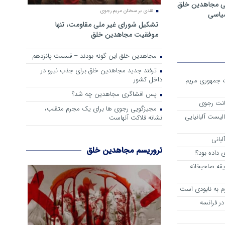
ی مجاهدین خلق
نقدی بر سخنان مریم رجوی
سیاسی
تشکیل شورای غیر ملی مقاومت، تنها
موفقیت مجاهدین خلق
مجاهدین خلق این گونه بودند – قسمت پانزدهم
ترفند جدید مجاهدین خلق برای جذب نیرو در
داخل کشور
ست جمهوری مریم
پس افشاگری مجاهدین چه شد؟
انت رجوی
مجیزگویی رجوی ها برای یک مجرم متقلب،
لیست آلبانیایی
نشانه فلاکت آنهاست
لبانی
تروریسم مجاهدین خلق
داده بود؟!
یقه صاحبخانه
م به نابودی است