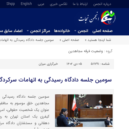
درباره انجمن
ارتباط با ما
تلکس خبری
عربي
English
Shqip
صفحه اصلی
انجمن
خانواده‌ها
مراکز انجمن
اعضاء سابق م
شما اینجا هستید »
صفحه اصلی »
سومین جلسه دادگاه رسیدگی به اتهاما
گروه :
وضعیت فرقه مجاهدین
شناسه :
57791
05 دی 1402
خبرگزاری میزان
سومین جلسه دادگاه رسیدگی به اتهامات سرکردگ
مجاهدین خلق موسوم به منافق
کیفری یک استان تهران به ری
دهقانی و مستشاران دادگاه م