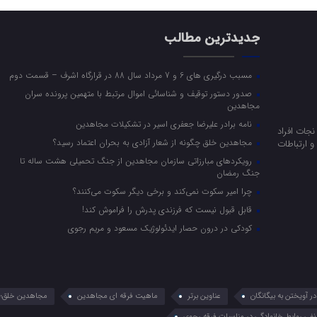
جدیدترین مطالب
مسبب درگیری های 6 و 7 مرداد سال 88 در قرارگاه اشرف – قسمت دوم
صدور دستور توقیف و شناسائی اموال مرتبط با متهمین پرونده سران
مجاهدین
نامه برادر علیرضا جعفری اسیر در تشکیلات مجاهدین
جات افراد
مجاهدین خلق چگونه از شعار آزادی به بحران اعتماد رسید؟
 ارتباطات
رویکرد‌های مبارزاتی سازمان مجاهدین از جنگ تحمیلی هشت ساله تا
جنگ رمضان
چرا امیر سکوت نمی‌کند و برخی دیگر سکوت می‌کنند؟
قابل قبول نیست که فرزندی پدرش را فراموش کند!
کودکی در درون حصار ایدئولوژیک مسعود و مریم رجوی
 آویختن به بیگانگان
عناوین برتر
ماهیت فرقه ای مجاهدین
مجاهدین خلق؛ 
نفی روابط خانوادگی در مناسبات فرقه رجوی