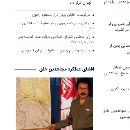
جاهدین با تمام
تهران فرار داد
سرنوشت خلبان پرواز فرار مسعود رجوی
تراژدی خانواده تیموریان در اسارتگاه مجاهدین
 میرزایی از
خلق
در اشرف
رأی مجلس شورای اسلامی درباره عدم كفایت بنی
صدر خرداد 1360
سانی پس از
مسعود و مریم رجوی و خانواده یزدان تیموریان
ن
جمن نجات
افشای عملکرد مجاهدین خلق
و تجمع مجاهدین
 رضا اکبری
ی مجاهدین خلق
سیاسی