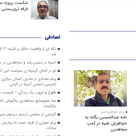
شکست پروژه سیا
فرقه تروریستی 
تصادفی
تکه ای
شد
آسیلا در مسیر رشد و مجاهدین در
تو در کجای گردونه ی سیاست این کش
پیام تعدادی از مادران استان مرکزی 
تاسیس انجمن آسیلا در آلبانی
طلوع و غروب یک زندگی – قسمت ن
سه عضوسابق مجاهدین به‌آغوش خانو
بازگشتند
برای خواهری اسیر
گزارشی از مجلس ترحیم مرحوم رحیم
نامه عبدالحسین یگانه به
پیام صوتی از طرف صمد به برادرش 
خواهرش طیبه در کمپ
سادات
مجاهدین