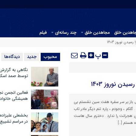
جاهدین خلق
مجاهدین خلق
چند رسانه‌ای
فیلم
سیدن نوروز 1403
پ
محبوب
جدید
دیدگاه‌ها
نگاهی به گزارش
توسط صمد اسکن
یدن نوروز 1403
فعالین انجمن نج
همیشگی خانواده
ال باز بر سر سفره هفت سین نشستم بی
گلکم ، وجودم ، پاره تنم دیگر مادر تاب
بخشعلی علیزاده 
وری هجرانت را ندارد . دخترم سال هاست
در مراسم تشییع 
ه هستم […]