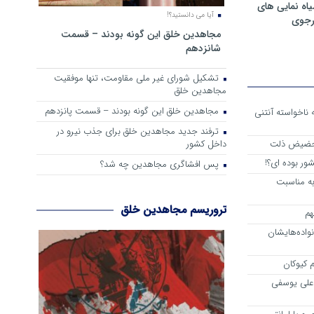
ه نمایی های
آیا می دانستید؟!
رجوی
مجاهدین خلق این گونه بودند – قسمت
شانزدهم
تشکیل شورای غیر ملی مقاومت، تنها موفقیت
مجاهدین خلق
مجاهدین خلق این گونه بودند – قسمت پانزدهم
 از واقعیت حاکم بر اشرف 3 که ناخواسته آنتنی
ترفند جدید مجاهدین خلق برای جذب نیرو در
داخل کشور
 حضیض ذلت
ور بوده ای؟!
پس افشاگری مجاهدین چه شد؟
به مناسبت
تروریسم مجاهدین خلق
هم
اده‌هایشان
 کیوکان
علی یوسفی