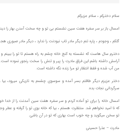
سلام دخترکم ، سلام عزیزکم
امسال باز بر سر سفره هفت سین نشستم بی تو و چه سخت آمدن بهار را دیدم
گلکم ، وجودم ، پاره تنم دیگر مادر تاب نبودنت را ندارد ، دیگر مادر صبوری هجرا
دخترم سال هاست که نشسته به کنج خانه چشم به راه هستم تا تو را ببینم و آسو
آرامش داشته باشم.این فراق مادرت را پیر و تنش را سخت رنجور نموده است. پ
من آب شده و فقط انتظار تو مرا زنده نگه داشته است.
دختر عزیزم دیگر طاقتم بسر آمده و سوسوی چشمم به تاریکی میرود، بیا و خ
سرگردانی نجات بده.
امسال خانه را برای تو آماده کردم و سر سفره هفت سین آمدنت را از خدا خوا
که نا امید نخواهم شد. منتظرت هستم ، بیا که خانه بوی تو را گرفته و عطر وج
تو سخن میگوید و چه خوب است بهاری که تو در آن باشی.
مادرت – عذرا حسینی