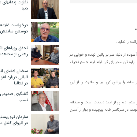
تفاوت زندانهای م
دنیا
درخواست غلامعلی
 .
دوستان سابقش 
نت را ندارد .
تحقق رویاهای ان
رهایی از مجاهدی
ده از دنیا، سر بر بالین نهاده و خوابی در
اره تن مادر باور کن آرام آرام جسم نحیف
سخنان اعضای ان
آلبانی درباره لغ
انه را روشن کن. بیا و مادرت را از این
در ایتالیا
گفتگوی صمیمی با
نسب
ستم. دلم پر از امید دیدنت است و میدانم
ودت در سرتاسر خانه پیچیده و بهار از آمدن
سازمان تروریست
در انزوای کامل 