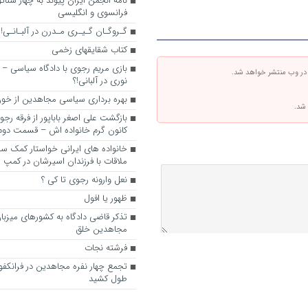
نامه انجمن ایران پیوند به چهار سناتور
فرانسوی و انگلیسی
گـروگـان گـیـری مـدرن در آلبـانـی!
کتاب شقایقهای زخمی
بازی مریم رجوی با دادگاه سیاسی – 
 در وب منتشر خواهد شد.
نوری در آلبانی!؟
بهره برداری سیاسی مجاهدین از خون
 شد.
بازگشت علی اصغر باباپور از فرقه رج
کانون گرم خانواده اش – قسمت دوم
خانواده های ایرانی خواستار کمک سفی
ملاقات با فرزندان اسیرشان در کمپ
نعل وارونه رجوی تا کی ؟
ظهور یا افول
تذکر قاضی دادگاه به کشورهای میزبا
مجاهدین خلق
فرشته نجات
تجمع چهار نفره مجاهدین در فرانکفو
طول کشید