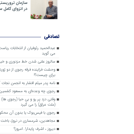
سازمان تروریست
در انزوای کامل 
تصادفی
عبدالحمید رئوفیان از انتخابات ریا
می گوید
سالروز علنی شدن خط مزدوری و خی
وحشت فزاینده فرقه رجوی از دو ژورنا
برای چیست؟!
نامه پدر میثم افشار به انجمن نجات آ
رجوی چه وعده‌ای به مسعود کشمیری 
وقتی دزد پر رو و بی حیا (رجوی ها) 
(ملت عراق) را می گیرد
رجوی با فیس‌بوک یا بدون آن محکو
مجاهدین، شرم‎ساری در نروژ، باخت در فرانسه
ديروز ، اشرف پايدار!…امروز؟