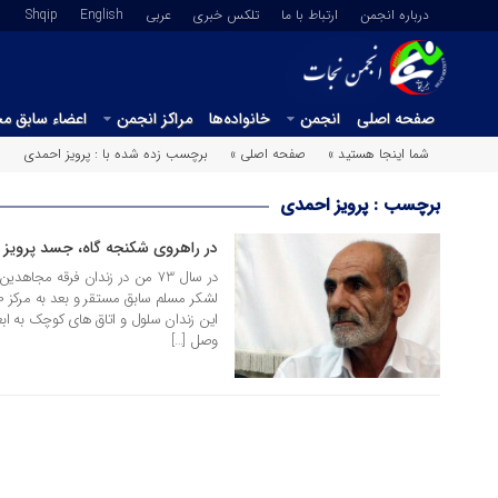
درباره انجمن
ارتباط با ما
تلکس خبری
عربي
English
Shqip
صفحه اصلی
انجمن
خانواده‌ها
مراکز انجمن
اعضاء سابق م
شما اینجا هستید »
صفحه اصلی »
برچسب زده شده با : پرویز احمدی
برچسب : پرویز احمدی
در راهروی شکنجه گاه، جسد پرویز 
25 اردیبهشت 1401
وصل […]