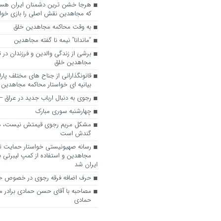
که مجاهدین نقش اصلی را بازی خواه
به وقت محاکمه مجاهدین خلق
“ماندانا” نیمه نا گفته مجاهدین
برشی از زندگی والدین و فرزندان در
مجاهدین خلق
قانونگذارانی از جناح های مختلف پارل
بیانیه ای خواستار محاکمه مجاهدین
رجوی به دنبال ارباب جدید در عراق
چهارشنبه سوری مبارک
مشکل مریم رجوی قیمتش نیست، 
گندش است
رسانه صهیونیستی خواستار حمایت تل
مجاهدین و استفاده از کمپ لیبرتی برا
ایران شد
حرف اضافه فرقه رجوی در خصوص ح
مصاحبه با آقای حسن حمادی برادر 
حمادی