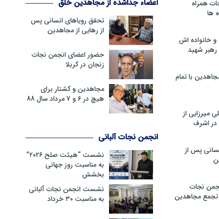
اعضاء جداشده از مجاهدین خلق
ات همراه
 ها
تحقق رویاهای انسانی پس
از رهایی از مجاهدین
و خانواده اش
رهبر شهید
حضور اعضای انجمن نجات
زنجان در کربلا
جاهدین با تمام
مجاهدین و کشتار برای
هیچ در 6 و 7 مرداد سال 88
 میرزایی از
در اشرف
انجمن نجات آلبانی
سانی پس از
نشست “هیئت صلح ۲۰۲۶”
ن
به مناسبت روز جهانی
بخشش
جمن نجات
نشست انجمن نجات آلبانی
و تجمع مجاهدین
به مناسبت ۳۰ خرداد