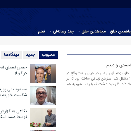
جاهدین خلق
مجاهدین خلق
چند رسانه‌ای
فیلم
محبوب
جدید
دیدگاه‌ها
احمدی را دیدم
حضور اعضای انج
در سال 73 من در زندان فرقه مجاهدین خلق بودم. این زندان در خیابان 400 واقع در
در کربلا
لشکر مسلم سابق مستقر و بعد به مرکز 10 منتقل شد. سازمان زندانی ساخته بود که در
این زندان سلول و اتاق های کوچک به ابعاد 2 در 3 وجود داشت که با یک راهرو به هم
مسعود تقی پوریا
شکست خورده م
نگاهی به گزارش
توسط صمد اسکن