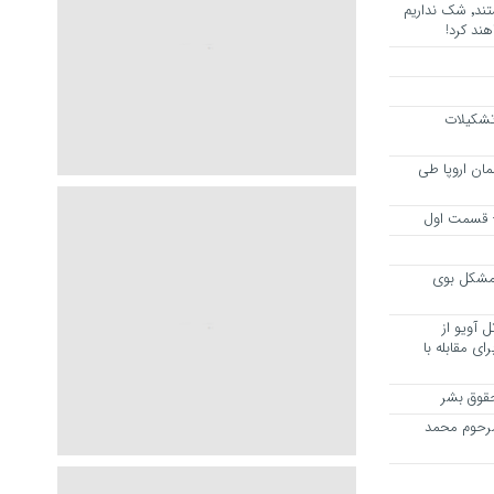
هرجا خشن ترین دشمنان ایران هستند٬ شک نداریم
ند کرد!
 تشکیلات
مان اروپا طی
 – قسمت اول
مشکل بوی
 آویو از
ی مقابله با
قوق بشر
مرحوم محمد