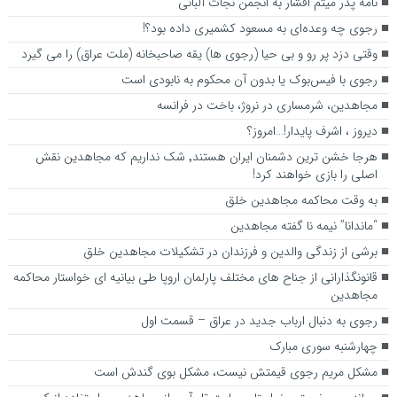
نامه پدر میثم افشار به انجمن نجات آلبانی
رجوی چه وعده‌ای به مسعود کشمیری داده بود؟!
وقتی دزد پر رو و بی حیا (رجوی ها) یقه صاحبخانه (ملت عراق) را می گیرد
رجوی با فیس‌بوک یا بدون آن محکوم به نابودی است
مجاهدین، شرم‎ساری در نروژ، باخت در فرانسه
ديروز ، اشرف پايدار!…امروز؟
هرجا خشن ترین دشمنان ایران هستند٬ شک نداریم که مجاهدین نقش
اصلی را بازی خواهند کرد!
به وقت محاکمه مجاهدین خلق
“ماندانا” نیمه نا گفته مجاهدین
برشی از زندگی والدین و فرزندان در تشکیلات مجاهدین خلق
قانونگذارانی از جناح های مختلف پارلمان اروپا طی بیانیه ای خواستار محاکمه
مجاهدین
رجوی به دنبال ارباب جدید در عراق – قسمت اول
چهارشنبه سوری مبارک
مشکل مریم رجوی قیمتش نیست، مشکل بوی گندش است