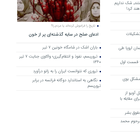
هرجا خشن ترین دشمنان ایران هستند٬ شک نداریم
ند کرد!
تاریخ را فراموش کرده‌اند یا مردم را؟
 تشکیلات
ادعای صلح در سایه گذشته‌ای پر از خون
باران اشک در شامگاه خونین 7 تیر
مان اروپا طی
تروریسم، نفوذ و انتقام‌گیری؛ واکاوی جنایت ۷ تیر
 – قسمت اول
۱۳۶۰
تروری که نتوانست ایران را به زانو درآورد
مشکل بوی
نگاهی به استاندارد دوگانه فرانسه در برابر
تروریسم
 آویو از
ی مقابله با
قوق بشر
مرحوم محمد