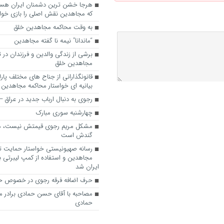
که مجاهدین نقش اصلی را بازی خواه
به وقت محاکمه مجاهدین خلق
“ماندانا” نیمه نا گفته مجاهدین
برشی از زندگی والدین و فرزندان در
مجاهدین خلق
قانونگذارانی از جناح های مختلف پارل
بیانیه ای خواستار محاکمه مجاهدین
رجوی به دنبال ارباب جدید در عراق
چهارشنبه سوری مبارک
مشکل مریم رجوی قیمتش نیست، 
گندش است
رسانه صهیونیستی خواستار حمایت تل
مجاهدین و استفاده از کمپ لیبرتی برا
ایران شد
حرف اضافه فرقه رجوی در خصوص ح
مصاحبه با آقای حسن حمادی برادر 
حمادی