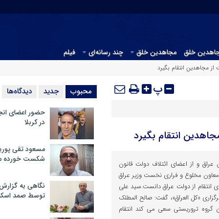
جاهدین خلق
مجاهدین خلق
چند رسانه‌ای
فیلم
از مجاهدین انتقام بگیرد
پ
محبوب
جدید
دیدگاه‌ها
حضور اعضای انج
در کربلا
جاهدین انتقام بگیرد
مسعود تقی پوریا
شکست خورده م
ان عراق و از اعضای ائتلاف دولت قانون
عاون مخلوع و فراری نخست وزیر عراق
نگاهی به گزارش
ای انتقام از دولت عراق دانست.سید علی
توسط صمد اسکن
برگزاری «کل العراق»، گفت: صالح المطلک
 گروه تروریستی سعی می کند انتقام