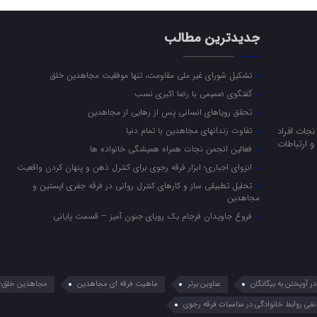
جدیدترین مطالب
تشکیل شورای غیر ملی مقاومت، تنها موفقیت مجاهدین خلق
گفتگوی صمیمی با رضا اکبری نسب
تحقق رویاهای انسانی پس از رهایی از مجاهدین
جات افراد
تفاوت زندانهای مجاهدین با تمام دنیا
 ارتباطات
فعالین انجمن نجات همراه همیشگی خانواده ها
انزوای اجباری؛ ابزار فرقه رجوی برای کنترل ذهن و پنهان کردن واقعیت
تحلیل تطبیقی ساز و کارهای کنترل روانی در فرقه جفری اپستین و
مجاهدین
فروغ جاویدان فرجام یک رویای جنون آمیز – قسمت پایانی
 آویختن به بیگانگان
عناوین برتر
ماهیت فرقه ای مجاهدین
مجاهدین خلق؛ 
نفی روابط خانوادگی در مناسبات فرقه رجوی