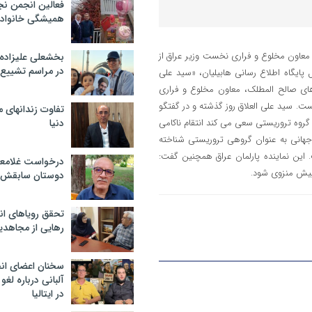
فعالین انجمن نج
همیشگی خانواده
معاون مخلوع و فراری نخست وزیر عراق از
بخشعلی علیزاده 
در مراسم تشییع 
ایگاه اطلاع رسانی هابیلیان، «سید علی
 های صالح المطلک، معاون مخلوع و فراری
ست. سید علی العلاق روز گذشته و در گفتگو
تفاوت زندانهای م
گروه تروریستی سعی می کند انتقام ناکامی
دنیا
جهانی به عنوان گروهی تروریستی شناخته
این نماینده پارلمان عراق همچنین گفت:
درخواست غلامعلی
پیش منزوی شود.
دوستان سابقش 
تحقق رویاهای ان
رهایی از مجاهدی
سخنان اعضای ان
آلبانی درباره لغ
در ایتالیا