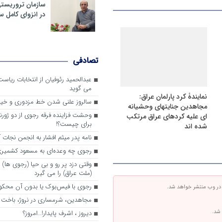
سازمان تروریست
در انزوای کامل 
تصادفی
عبدالحمید رئوفیان از انتخابات ریا
می گوید
نمایندۀ کرد پارلمان عراق:
سالروز علنی شدن خط مزدوری و خی
مجاهدین جنایتهای وحشیانه
وحشت فزاینده فرقه رجوی از دو ژورنا
ای علیه کردهای عراق مرتکب
برای چیست؟!
شده اند
نامه پدر میثم افشار به انجمن نجات آ
رجوی چه وعده‌ای به مسعود کشمیری 
وقتی دزد پر رو و بی حیا (رجوی ها) 
(ملت عراق) را می گیرد
رجوی با فیس‌بوک یا بدون آن محکو
 در وب منتشر خواهد شد.
مجاهدین، شرم‎ساری در نروژ، باخت در فرانسه
 شد.
ديروز ، اشرف پايدار!…امروز؟