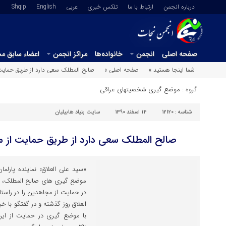
درباره انجمن
ارتباط با ما
تلکس خبری
عربي
English
Shqip
صفحه اصلی
انجمن
خانواده‌ها
مراکز انجمن
اعضاء سابق م
شما اینجا هستید »
صفحه اصلی »
صالح المطلک سعی دارد از طریق حمایت 
گروه :
موضع گیری شخصیتهای عراقی
شناسه :
12120
14 اسفند 1390
سایت بنیاد هابیلیان
صالح المطلک سعی دارد از طریق حمایت از م
«سید علی العلاق» نماینده پارلم
موضع گیری های صالح المطلک، م
در حمایت از مجاهدین را در راست
العلاق روز گذشته و در گفتگو با خ
با موضع گیری در حمایت از این