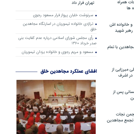
ات همراه
تهران فرار داد
 ها
سرنوشت خلبان پرواز فرار مسعود رجوی
تراژدی خانواده تیموریان در اسارتگاه مجاهدین
و خانواده اش
خلق
رهبر شهید
رأی مجلس شورای اسلامی درباره عدم كفایت بنی
صدر خرداد 1360
جاهدین با تمام
مسعود و مریم رجوی و خانواده یزدان تیموریان
 میرزایی از
افشای عملکرد مجاهدین خلق
در اشرف
سانی پس از
ن
جمن نجات
و تجمع مجاهدین