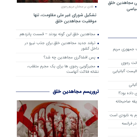
ی مجاهدین خلق
نقدی بر سخنان مریم رجوی
سیاسی
تشکیل شورای غیر ملی مقاومت، تنها
موفقیت مجاهدین خلق
مجاهدین خلق این گونه بودند – قسمت پانزدهم
ترفند جدید مجاهدین خلق برای جذب نیرو در
داخل کشور
ست جمهوری مریم
پس افشاگری مجاهدین چه شد؟
انت رجوی
مجیزگویی رجوی ها برای یک مجرم متقلب،
لیست آلبانیایی
نشانه فلاکت آنهاست
لبانی
تروریسم مجاهدین خلق
داده بود؟!
یقه صاحبخانه
م به نابودی است