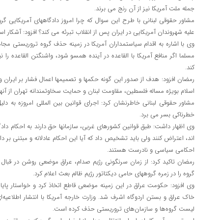
جمله ملت آمریکا نیز از آن رنج می برند.
مشاور حقوقی لبنانی با طرح این سوال که چرا امروز دادگاههای آمریکایی گر
علیه شهروندان آمریکایی در ایران پس از انقلاب تبرئه می کند؟ افزود: آشک
وی با اشاره به اقدام سیاستمداران آمریکا در زمینه حذف گروه تروریستی مج
مسلما اگر منافع آمریکا با القاعده در آینده همسو شود، واشنگتن القاعده ر
کند.
رمضان افزود: هدف از صدور این گونه حکمها و تصمیمها اعمال فشار بر ایران
اسلام بویژه مساله فلسطین، مقاومت لبنان و حمایت سخاوتمندانه تهران از آن
مشاور حقوقی لبنانی خاطرنشان کرد: اجرای قوانین بین المللی امروزه به دل
خطرناکی بسر می برد.
وی اظهار داشت: طبق قوانین کشورهای غربی، سازمانها حق دارند به احکام دادگا
اند، اعتراض کنند ولی باید تشخیص داد که آیا این احکام عادلانه و مبتنی بر 
احکامی سیاسی و نادرست هستند.
رمضان تاکید کرد: از زمان سرنگونی رژیم صدام، عراق موضعی روشن در قب
گروه را در زمره گروههای حامی دیکتاتور رژیم ظالم بعث اعلام کرد.
وی افزود: حکومت عراق در این زمینه موضعی قاطع اتخاذ کرد و خواستار پایان
خاک عراق و بستن اردوگاه اشرف شد. وزارت خارجه آمریکا با انتشار اطلاعیه‌ا
لیست گروه‌ها و سازمان‌های تروریستی حذف کرده است.