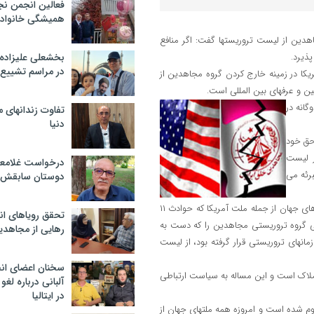
فعالین انجمن نج
همیشگی خانواده
اهدین از لیست تروریستها گفت: اگر منافع
پذیرد.
بخشعلی علیزاده 
در مراسم تشییع 
مریکا در زمینه خارج کردن گروه مجاهدین از
ین و عرفهای بین المللی است.
انه در
تفاوت زندانهای م
دنیا
حق خود
 لیست
درخواست غلامعلی
برئه می
دوستان سابقش 
رمضان خاطرنشان کرد: تروریسم همه ملت های بی گناه منطقه و همه ملت های جهان از جمله ملت آمریکا که حوادث ۱۱
تحقق رویاهای ان
یی گروه تروریستی مجاهدین را که دست به
رهایی از مجاهدی
انهای تروریستی قرار گرفته بود، از لیست
سخنان اعضای ان
ملاک است و این مساله به سیاست ارتباطی
آلبانی درباره لغ
در ایتالیا
م شده است و امروزه همه ملتهای جهان از