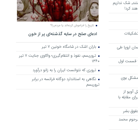
هرجا خشن ترین دشمنان ایران هستند٬ شک نداریم
ند کرد!
تاریخ را فراموش کرده‌اند یا مردم را؟
 تشکیلات
ادعای صلح در سایه گذشته‌ای پر از خون
باران اشک در شامگاه خونین 7 تیر
مان اروپا طی
تروریسم، نفوذ و انتقام‌گیری؛ واکاوی جنایت ۷ تیر
 – قسمت اول
۱۳۶۰
تروری که نتوانست ایران را به زانو درآورد
مشکل بوی
نگاهی به استاندارد دوگانه فرانسه در برابر
تروریسم
 آویو از
ی مقابله با
قوق بشر
مرحوم محمد