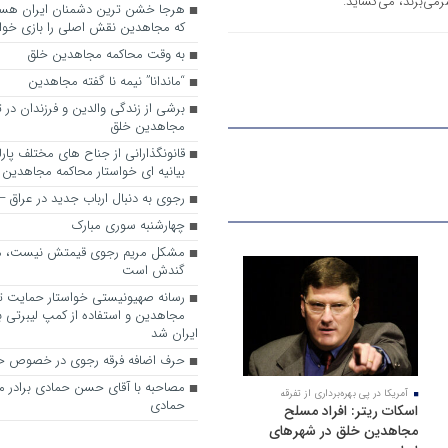
رمی‌برند، می‌گشاید.
که مجاهدین نقش اصلی را بازی خواه
به وقت محاکمه مجاهدین خلق
“ماندانا” نیمه نا گفته مجاهدین
برشی از زندگی والدین و فرزندان در
مجاهدین خلق
قانونگذارانی از جناح های مختلف پارل
بیانیه ای خواستار محاکمه مجاهدین
رجوی به دنبال ارباب جدید در عراق
چهارشنبه سوری مبارک
مشکل مریم رجوی قیمتش نیست، 
گندش است
رسانه صهیونیستی خواستار حمایت تل
مجاهدین و استفاده از کمپ لیبرتی برا
ایران شد
حرف اضافه فرقه رجوی در خصوص ح
مصاحبه با آقای حسن حمادی برادر 
آمریکا در پی بهره‌برداری از تفرقه
حمادی
اسکات ریتر: افراد مسلح
مجاهدین خلق در شهرهای