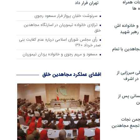
ات همراه
تهران فرار داد
 ها
سرنوشت خلبان پرواز فرار مسعود رجوی
تراژدی خانواده تیموریان در اسارتگاه مجاهدین
و خانواده اش
خلق
رهبر شهید
رأی مجلس شورای اسلامی درباره عدم كفایت بنی
صدر خرداد 1360
جاهدین با تمام
مسعود و مریم رجوی و خانواده یزدان تیموریان
 میرزایی از
افشای عملکرد مجاهدین خلق
در اشرف
سانی پس از
ن
جمن نجات
و تجمع مجاهدین