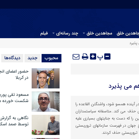
جاهدین خلق
مجاهدین خلق
چند رسانه‌ای
فیلم
 پذیرد
پ
محبوب
جدید
دیدگاه‌ها
حضور اعضای انج
در کربلا
هم می پذیرد
مسعود تقی پوریا
شکست خورده م
 در آینده همسو شود، واشنگتن القاعده را
ی حذف می کند…متاسفانه سیاستمداران
نگاهی به گزارش
 را که دست به جنایتهای بسیاری علیه
توسط صمد اسکن
 جهان در فهرست سازمانهای تروریستی
ی تروریستی حذف کردند.