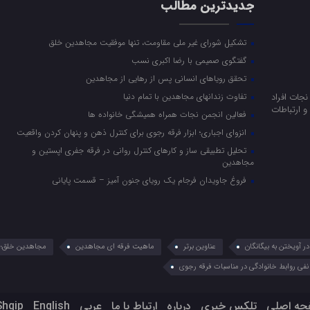
جدیدترین مطالب
تشکیل شورای غیر ملی مقاومت، تنها موفقیت مجاهدین خلق
گفتگوی صمیمی با رضا اکبری نسب
تحقق رویاهای انسانی پس از رهایی از مجاهدین
جات افراد
تفاوت زندانهای مجاهدین با تمام دنیا
 ارتباطات
فعالین انجمن نجات همراه همیشگی خانواده ها
انزوای اجباری؛ ابزار فرقه رجوی برای کنترل ذهن و پنهان کردن واقعیت
تحلیل تطبیقی ساز و کارهای کنترل روانی در فرقه جفری اپستین و
مجاهدین
فروغ جاویدان فرجام یک رویای جنون آمیز – قسمت پایانی
 آویختن به بیگانگان
عناوین برتر
ماهیت فرقه ای مجاهدین
مجاهدین خلق؛ 
نفی روابط خانوادگی در مناسبات فرقه رجوی
حه اصلی
تلکس خبری
درباره
ارتباط با ما
عربي
English
Shqip