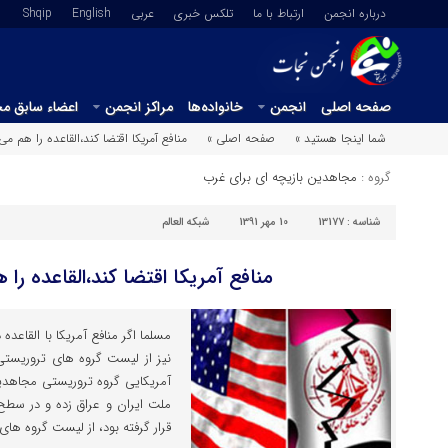
درباره انجمن
ارتباط با ما
تلکس خبری
عربي
English
Shqip
صفحه اصلی
انجمن
خانواده‌ها
مراکز انجمن
اعضاء سابق م
شما اینجا هستید »
صفحه اصلی »
منافع آمریکا اقتضا کند،القاعده را هم می
گروه :
مجاهدین بازیچه ای برای غرب
شناسه :
13177
10 مهر 1391
شبکه العالم
منافع آمریکا اقتضا کند،القاعده را 
مسلما اگر منافع آمریکا با القاعده
نیز از لیست گروه های تروریست
آمریکایی گروه تروریستی مجاهدین
ملت ایران و عراق زده و در سطح
قرار گرفته بود، از لیست گروه ها