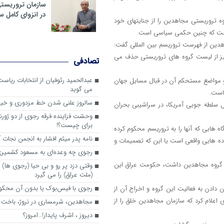
سازمان تروریست
در انزوای کامل 
وه تروریستی مجاهدین را از جنایتهای خود
ار است که چنین حکمی سیاسی است.
اهدین از فهرست تروریسم بین المللی گفت:
ا نیز از لیست گروه های تروریستی حذف می
تصادفی
عبدالحمید رئوفیان از انتخابات ریا
 و مواضع مستحکم آن در قبال مسایل جهان
می گوید
هاست.
سالروز علنی شدن خط مزدوری و خی
یل سلطه جویی آمریکا، در سراشیبی بحران
وحشت فزاینده فرقه رجوی از دو ژورنا
برای چیست؟!
ه هایی که آنها را به تروریسم محکوم کرده
نامه پدر میثم افشار به انجمن نجات آ
داده هایی واقعی است یا این که تصمیمات و
رجوی چه وعده‌ای به مسعود کشمیری 
ال گروه مجاهدین داشت، حکومت عراق این
وقتی دزد پر رو و بی حیا (رجوی ها) 
(ملت عراق) را می گیرد
رجوی با فیس‌بوک یا بدون آن محکو
 دادن به فعالیت این گروه و اخراج آن از
ی اعلام کرد که سازمان مجاهدین خلق را از
مجاهدین، شرم‎ساری در نروژ، باخت در فرانسه
ديروز ، اشرف پايدار!…امروز؟