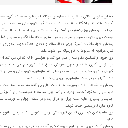
مشاور حقوقی لبنانی با شاره به معیارهای دوگانه آمریکا و حذف نام گروه مج
آمریکا اقتضا کند واشگنتن القاعده را نیز همانند گروه تروریستی مجاهدین می 
عبدالجبار رمضان روز یکشنبه در گفت وگو با شبکه خبری العالم افزود: اقدام آ
لیست تروریستها، تصمیمی سیاسی و در راستای منافع واشنگتن و مغایر با قوان
رمضان اظهار داشت: آمریکا برای حفظ منافع و تحقق اهداف خود، برخوردی دوگ
قبال هرآنچه که مربوط به خاورمیانه می شود، دارد.
وی افزود: واشنگتن مقاومت را منع می کند و هرکسی را که تلاش می کند از 
در بازپس گیری خاک و میهن خویش دفاع کند، تروریسم می داند و در
گروههای تروریستی قرار می دهد، در حالی که سازمانهای تروریستی واقعی را ت
کند و آنها را در فهرست سازمانهای غیرتروریستی قرار می دهد.
سپتامبر را محکوم کردند، تهدید می کند. ولی متاسفانه سیاستمداران آمریکا
جنایتهای بسیاری علیه ملت ایران و عراق زده و در سطح جهان در فهرست سازم
گروه های تروریستی حذف کردند.
وی خاطرنشان کرد: برای تعیین تروریستی بودن یا نبودن یک سازمان، قانون 
ندارد.
رمضان گفت: تروریسم بر طبق شریعت های آسمانی و قوانین بین المللی محکو