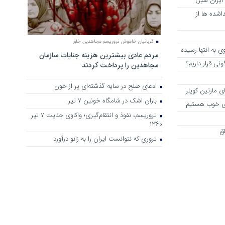
 ایران سبز)
اشده ها از
قربانیان خاموش تروریسم مجاهدین خلق
به انتها رسیده
مردم عادی بیشترین هزینه جنایات سازمان
نی قرار داریم؟
مجاهدین را پرداخت کردند
ادعای صلح در سایه گذشته‌ای پر از خون
ی مارتین کوپلر
باران اشک در شامگاه خونین 7 تیر
های خوب هستیم
تروریسم، نفوذ و انتقام‌گیری؛ واکاوی جنایت ۷ تیر
۱۳۶۰
ق
تروری که نتوانست ایران را به زانو درآورد