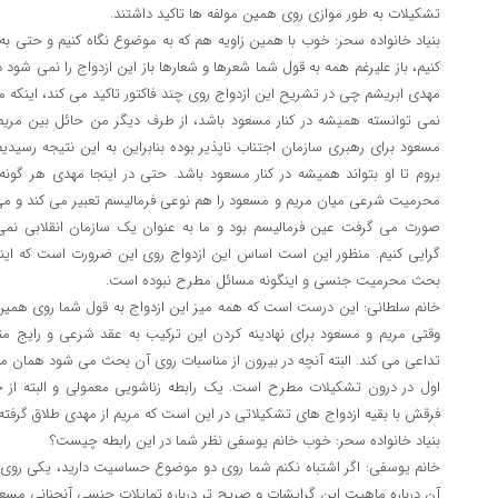
تشکیلات به طور موازی روی همین مولفه ها تاکید داشتند.
بنیاد خانواده سحر: خوب با همین زاویه هم که به موضوع نگاه کنیم و حتی
کنیم، باز علیرغم همه به قول شما شعرها و شعارها باز این ازدواج را نمی شود 
مهدی ابریشم چی در تشریح این ازدواج روی چند فاکتور تاکید می کند، اینکه مث
نمی توانسته همیشه در کنار مسعود باشد، از طرف دیگر من حائل بین مری
مسعود برای رهبری سازمان اجتناب ناپذیر بوده بنابراین به این نتیجه رسیدیم
بروم تا او بتواند همیشه در کنار مسعود باشد. حتی در اینجا مهدی هر گونه
محرمیت شرعی میان مریم و مسعود را هم نوعی فرمالیسم تعبیر می کند و می گ
صورت می گرفت عین فرمالیسم بود و ما به عنوان یک سازمان انقلابی نمی
گرایی کنیم. منظور این است اساس این ازدواج روی این ضرورت است که ای
بحث محرمیت جنسی و اینگونه مسائل مطرح نبوده است.
خانم سلطانی: این درست است که همه میز این ازدواج به قول شما روی همین
وقتی مریم و مسعود برای نهادینه کردن این ترکیب به عقد شرعی و رایج م
تداعی می کند. البته آنچه در بیرون از مناسبات روی آن بحث می شود همان م
اول در درون تشکیلات مطرح است. یک رابطه زناشویی معمولی و البته از
فرقش با بقیه ازدواج های تشکیلاتی در این است که مریم از مهدی طلاق گرفت
بنیاد خانواده سحر: خوب خانم یوسفی نظر شما در این رابطه چیست؟
خانم یوسفی: اگر اشتباه نکنم شما روی دو موضوع حساسیت دارید، یکی روی نش
آن درباره ماهیت این گرایشات و صریح تر درباره تمایلات جنسی آنچنانی مس