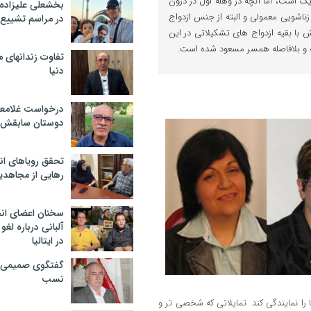
 است، اما آنچه در وهله اول در درون
بخشعلی علیزاده 
اشویی معمولی و البته از جنس ازدواج
در مراسم تشییع 
با بقیه ازدواج های تشکیلاتی در این
ه و بلافاصله همسر مسعود شده است.
تفاوت زندانهای م
دنیا
درخواست غلامعلی
دوستان سابقش 
تحقق رویاهای ان
رهایی از مجاهدی
سخنان اعضای ان
آلبانی درباره لغ
در ایتالیا
گفتگوی صمیمی با
نسب
ا نمایندگی کند. تمایلاتی که شخصی تر و