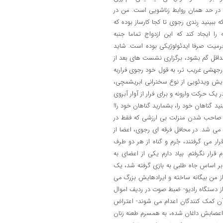
 در حد همان روابط زناشویی است. من در
ینید رِندی رجوی تا کجا کارساز بوده که
 ایجاد کند که این ازدواج تماما جنبه
یت صرفا ایدئولوژیکی بوده است. شاید
داقل گم بشود، برگزاری نشست های بعد از
جهشی غریب تر، به قول خود رجوی فراربه
ایش ویدئویی از نوع سخنرانی ابریشمچی،
 حرکت وارونه و برای فرار از آوار آبروی
 گناهان خود را، بشمارید گناهان خود را!
که صاحب شدن منزلت بی ارزشی که فقط در
می شد. در محافل فرقه ای رجوی، اعضا از
ر می گرفتند، جُرم و گناه از هر دو طرف
 نگرفتم. بیاد دارم یکی از اعضای به
ر اساس جاه طلبی به بازی گرفته شد، یک
از من بیگانه ساخته و ایرادهایش بزرگ می
 از دستگاه رادیو- ضبط صوت در ردیف اموال
ن کمک کنندگان اعدام می شوند- اعتراض
اعصابش داغان شده، به همسرم طعنه زنان