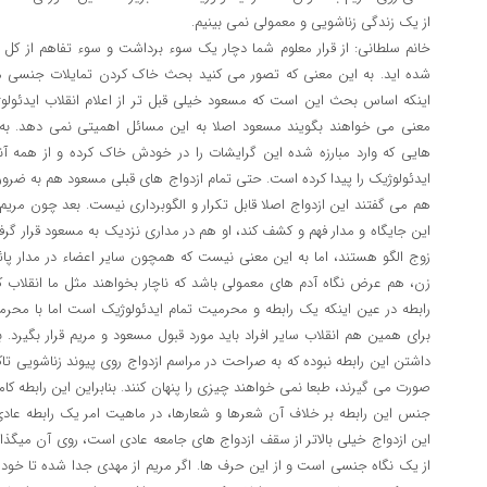
از یک زندگی زناشویی و معمولی نمی بینیم.
خانم سلطانی: از قرار معلوم شما دچار یک سوء برداشت و سوء تفاهم از کل
شده اید. به این معنی که تصور می کنید بحث خاک کردن تمایلات جنسی
اینکه اساس بحث این است که مسعود خیلی قبل تر از اعلام انقلاب ایدئولو
معنی می خواهند بگویند مسعود اصلا به این مسائل اهمیتی نمی دهد. ب
هایی که وارد مبارزه شده این گرایشات را در خودش خاک کرده و از همه آن
ایدئولوژیک را پیدا کرده است. حتی تمام ازدواج های قبلی مسعود هم به ضرو
هم می گفتند این ازدواج اصلا قابل تکرار و الگوبرداری نیست. بعد چون مری
این جایگاه و مدار فهم و کشف کند، او هم در مداری نزدیک به مسعود قرار گرف
زوج الگو هستند، اما به این معنی نیست که همچون سایر اعضاء در مدار پ
زن، هم عرض نگاه آدم های معمولی باشد که ناچار بخواهند مثل ما انقلاب کنند
رابطه در عین اینکه یک رابطه و محرمیت تمام ایدئولوژیک است اما با محر
برای همین هم انقلاب سایر افراد باید مورد قبول مسعود و مریم قرار بگیرد. 
داشتن این رابطه نبوده که به صراحت در مراسم ازدواج روی پیوند زناشویی ت
صورت می گیرند، طبعا نمی خواهند چیزی را پنهان کنند. بنابراین این رابطه کا
جنس این رابطه بر خلاف آن شعرها و شعارها، در ماهیت امر یک رابطه عادی
این ازدواج خیلی بالاتر از سقف ازدواج های جامعه عادی است، روی آن میگذارن
از یک نگاه جنسی است و از این حرف ها. اگر مریم از مهدی جدا شده تا خود را