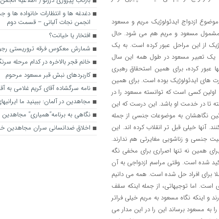
بازتاب پیروزی درژنو ( اطلاعیه انجمن
دغدغه ها و انتظارات خانواده ها و جد
 موضوع ازدواج ایدئولوژیک مریم و مسعود
انجمن نجات آلبانی – قسمت دوم
 مشمول مسعود و مریم هم می شود. حال
افتخار یا خیانت؟
ژیک از این مراحل عبور کرده است. به یک
شمارش معکوس فرقه تروریستی رجوی 
ه یک تعبیر مسعود در طول همه این سال
خانم قجر بالاخره در کدام مرحله سرنگو
ها عبور کرده، برای همین استحقاق رهبری
کاربردهای نبش قبر مسعود مرحوم
رت های ایدئولوژیک بوده است. برای همین
نامه سرگشاده آقای کریم غلامی به آقا
م اولین کسی است که توانسته مسعود را در
مجاهدین در آلمان: ببینید ما ایرانی
ته تا در خدمت او باشد. این درست که این
نگاهی به برنامه”همیاری” مجاهدین
ائین نگاهشان به موضوعات جنسی از جمله
. آنها خیلی قبل تر انقلاب کرده اند. این
اخلاق ضدانسانی سران مجاهدین خل
میت جنسی و زناشویی مغایرتی هم ندارند.
برای همین نه تنها اصراری برای مخفی نگه
اکید شده است. وقتی مراسم ازدواجی به آن
ملا برای افراد حل شده است. همه می دانیم
 است. اما توجیهاتی، از جمله اینکه سقف
د و اینکه نگاه مسعود به مریم خیلی فراتر
 به مسعود برساند این را در این مدار می