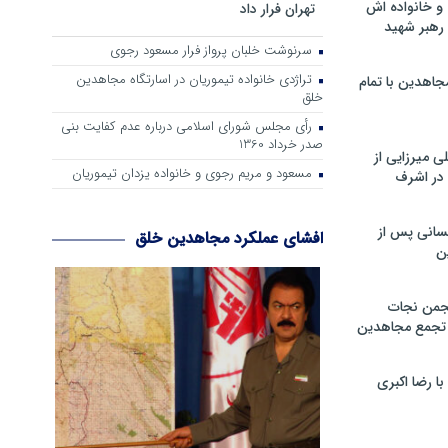
و خانواده اش
تهران فرار داد
رهبر شهید
سرنوشت خلبان پرواز فرار مسعود رجوی
تراژدی خانواده تیموریان در اسارتگاه مجاهدین
جاهدین با تمام
خلق
رأی مجلس شورای اسلامی درباره عدم كفایت بنی
صدر خرداد 1360
 میرزایی از
مسعود و مریم رجوی و خانواده یزدان تیموریان
در اشرف
سانی پس از
افشای عملکرد مجاهدین خلق
ن
جمن نجات
و تجمع مجاهدین
 رضا اکبری