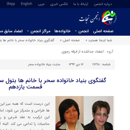
درباره انجمن
ارتباط با ما
تلکس خبری
عربي
English
Shqip
صفحه اصلی
انجمن
خانواده‌ها
مراکز انجمن
اعضاء سابق م
شما اینجا هستید »
صفحه اصلی »
گفتگوی بنیاد خانواده سحر با خانم ها 
گروه :
اعضاء جداشده از فرقه رجوی
شناسه :
17198
16 دی 1393
سایت بنیاد خانواده سحر
گفتگوی بنیاد خانواده سحر با خانم ها بتول س
قسمت یازدهم
این درست است که همه میز این 
ها طراحی و متمرکز می شود، اما 
این ترکیب به عقد شرعی و ر
مناسبات را تداعی می کند. البته