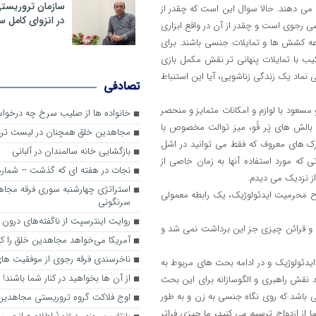
سازمان تروریست
 می دهند. حالا سوال این است که چقدر از
در انزوای کامل 
رجوی است و چقدر از آن در واقع ابزاری
 کشش ها و تمایلات جنسی باشند. برای
کیب با تمایلات پنهانی تر نقش مکمل بازی
 نماد یک زندگی زناشویی، آیا این استنباط
تصادفی
سعود با لوازم و امکانات متمایز و منحصر
خانواده ها از صلیب سرخ چه درخواس
الش های پَر قُو، میز توالت مخصوص با
مجاهدین خلق همچنان در لیست تر
ارک های معروف که فقط می توانید در اشل
بازگشایی خانه سالمندان در آلبانی
ی که مورد استفاده آنها به زمان خاصی از
نجات در هفته ای که گذشت – شماره 2
ز نزدیک می دیدم.
استراتژی چهارشنبه سوری فرقه مجا
اح مَحرمیت ایدئولوژیک، یک رابطه معمولی
سرنگونی
روایت اینترسپت از ناگفته‌های درون
اهد و قرائن چیزی جز این برداشت نمی شد و
آمریکا می‌خواهد مجاهدین خلق را کنا
ناخرسندی فرقه رجوی از موفقیت های
یدئولوژیک و در ادامه بحث های مربوط به
از آن ها بخواهید در کنار شما باشند!
نقش راهبری و الگوسازانه برای این بحث
ی باشد که روی نگاه جنسی به زن و به طور
اوج فلاکت گروه تروریستی مجاهدین
از ازدواج ترسیم می کنید، ما چیزی فراتر