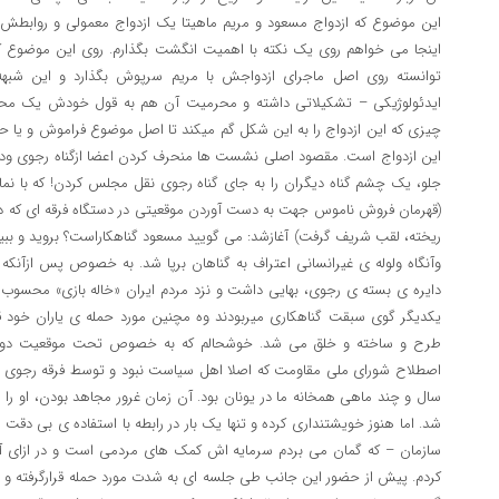
این موضوع که ازدواج مسعود و مریم ماهیتا یک ازدواج معمولی و روابطش
اینجا می خواهم روی یک نکته با اهمیت انگشت بگذارم. روی این موضوع که بب
توانسته روی اصل ماجرای ازدواجش با مریم سرپوش بگذارد و این شبهه را
ایدئولوژیکی – تشکیلاتی داشته و محرمیت آن هم به قول خودش یک محرم
چیزی که این ازدواج را به این شکل گم میکند تا اصل موضوع فراموش و یا ح
این ازدواج است. مقصود اصلی نشست ها منحرف کردن اعضا ازگناه رجوی ودر
جلو، یک چشم گناه دیگران را به جای گناه رجوی نقل مجلس کردن! که با نم
(قهرمان فروش ناموس جهت به دست آوردن موقعیتی در دستگاه فرقه ای که در یک
ریخته، لقب شریف گرفت) آغازشد: می گویید مسعود گناهکاراست؟ بروید و ببینید
وآنگاه ولوله ی غیرانسانی اعتراف به گناهان برپا شد. به خصوص پس ازآن
دایره ی بسته ی رجوی، بهایی داشت و نزد مردم ایران «خاله بازی» محسوب 
یکدیگر گوی سبقت گناهکاری میربودند وه مچنین مورد حمله ی یاران خود قرا
طرح و ساخته و خلق می شد. خوشحالم که به خصوص تحت موقعیت دوم قرار
اصطلاح شورای ملی مقاومت که اصلا اهل سیاست نبود و توسط فرقه رجوی ب
سال و چند ماهی همخانه ما در یونان بود. آن زمان غرور مجاهد بودن، او را 
شد. اما هنوز خویشتنداری کرده و تنها یک بار در رابطه با استفاده ی بی دقت
سازمان – که گمان می بردم سرمایه اش کمک های مردمی است و در ازای آ
کردم. پیش از حضور این جانب طی جلسه ای به شدت مورد حمله قرارگرفته و 