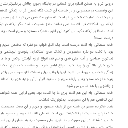
درونی تر و به همان اندازه برای کسانی در جایگاه رجوی چالش برانگیزتر نشان
این وضعیت در همسویی و در خدمت آن کلیت نگاه تجمل گرا به زندگی شخصی 
و در خدمت تمایلات شخصی تر است که بطور مشخص می توانند زیر مجموعه
اینکه این امکانات فی النفسه نمی توانند حائز اهمیت باشند مگر اینکه در تر
کنند. مضافا بر اینکه تاکید می کنید این اتاق مشترک مسعود و مریم است، یعنی
درست است؟
خانم سلطانی: بله کاملا درست است یک اتاق خواب دو نفره که مختص مریم و م
بود. با تخت دو نفره مخصوص و تشک های استاندارد، پتوهای ابریشمی و ب
زیباترین طراحی و آینه های قدی و نیم قد، انواع لوازم آرایش لوکس و با م
های خیلی بالا آن را پیدا کنید. انواع لباس خواب و خلاصه همه نوع امکانات
زندگی شخصی مربوط می شود. اینها را وقتی برای نظافت اتاق خواب می رفتم ا
بنیاد خانواده سحر: یعنی رابطه مریم و مسعود فارغ از آن جنبه های به اصطل
و زناشویی را هم شامل می شود.
خانم سلطانی: بله این هم کاملا برای ما جا افتاده بود. یعنی از این همه شو
این تناقضی هم با آن محرمیت ایدئولوژیک نداشت.
بنیاد خانواده سحر: برداشت من از رابطه مسعود و مریم و آن بحث محرمیت ا
خاک کردن جنسیت در تشکیلات این است که علی القاعده مریم و مسعود باید 
ها می داشتند. در این صورت و به طریق اولی مسعود باید به عنوان اولین کس
مادی روی مریم به عنوان همسر ایدئولوژیک خاک بریزد. اما این صورتی که شما 