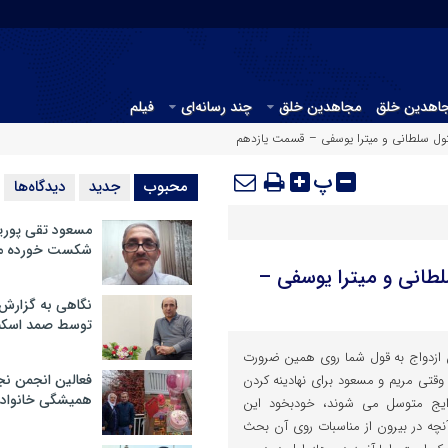
جاهدین خلق
مجاهدین خلق
چند رسانه‌ای
فیلم
بتول سلطانی و میترا یوسفی – قسمت یازدهم
پ
محبوب
جدید
دیدگاه‌ها
مسعود تقی پوریا
شکست خورده م
لطانی و میترا یوسفی –
نگاهی به گزارش
توسط صمد اسکن
ازدواج به قول شما روی همین ضرورت
فعالین انجمن نج
وقتی مریم و مسعود برای نهادینه کردن
همیشگی خانواده
ایج متوسل می شوند، خودبخود این
 آنچه در بیرون از مناسبات روی آن بحث