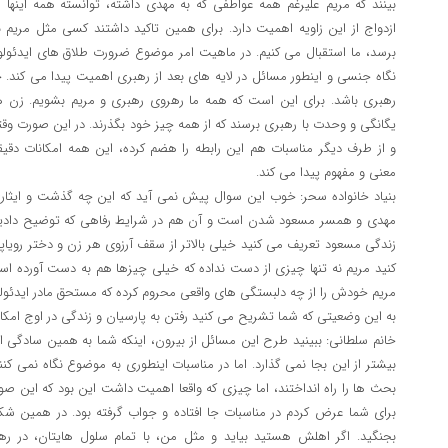
بینند که مریم علیرغم همه عواطفی که به مهدی داشته، توانسته همه اینها ر
ازدواج از این زاویه اهمیت دارد. برای همین تاکید داشتند کسی مثل مریم ن
برسد، ما استقبال می کنیم. در ماهیت امر موضوع ضرورت طلاق های ایدئو
نگاه جنسی و اینطور مسائل در لایه های بعد از رهبری اهمیت پیدا می کند.
رهبری باشد. برای این است که همه ما رهروی رهبری و مریم بشویم. زن ه
یگانگی و وحدت با رهبری برسند که از همه چیز خود بگذرند. در این صورت 
و از طرف دیگر مناسبات هم این رابطه را هضم کرده، این همه امکانات دقیق
معنی و مفهوم پیدا می کند.
بنیاد خانواده سحر: خوب این سوال پیش نمی آید که این چه گذشت و ایثاری
مهدی و همسر مسعود شدن است و آن هم در شرایط رفاهی که توضیح دادید
زندگی مسعود تعریف می کنید خیلی بالاتر از سقف آرزوی هر زن و دختر رویاپ
کنید مریم نه تنها چیزی از دست نداده که خیلی چیزها هم به دست آورده ا
مریم خودش را از چه دلبستگی های واقعی محروم کرده که مستحق مادر اید
به این وضعیتی که شما تشریح می کنید رفتن به پارسیان و زندگی در اوج امک
خانم سلطانی: ببینید طرح این مسائل از بیرون، اینکه شما به همین سادگی
بیشتر از این بجا نمی گذارد. اما در مناسبات اینطوری به موضوع نگاه نمی کن
بحث ها را راه انداختند، اما چیزی که واقعا اهمیت داشت این بود که این ص
برای شما عرض کردم در مناسبات جا افتاده و جواب گرفته بود. در همین ش
بجنگید. اگر اهلش هستید بیاید و مثل من، با تمام سلول هایتان، در ره