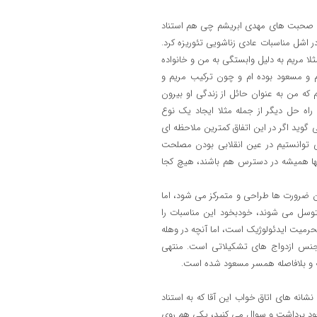
 به صحبت های مهدی ابریشم چی هم استناد
در اشل مناسبات عادی زناشویی تئوریزه کرد.
لا مریم به دلیل وابستگی به من و خانواده
م و مسعود بوده ام و چون ترکیب مریم و
 که من به عنوان حائل از زندگی او بیرون
 راه حل دیگر از جمله مثلا ایجاد یک نوع
وید اگر در این اتفاق کمترین ملاحظه ای
 توانستیم در عین انقلابی بودن مصلحت
نها همیشه در دسترس هم باشند، هیچ کجا
 ضرورت ها طراحی و متمرکز می شود، اما
توسل می شوند، خودبخود این مناسبات را
حرمیت ایدئولوژیک است، اما آنچه در وهله
 جنس ازدواج های تشکیلاتی است. منتهی
ه و بلافاصله همسر مسعود شده است.
انه های اتاق خواب این آقا که به استناد
عود برداشت و سوال می کنید، یکی هم روی