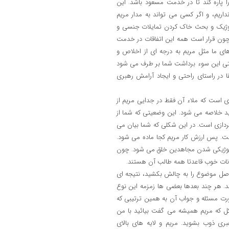
ا پاره کند تا در خدمت مسعود باشد. این
داریم، و اگر کسی می تواند به مدار مریم
لوژیک و بحث خاک کردن تمایلات جنسی و
 چون قرار است همه این اتفاقات در خدمت
ای ما مثل مریم به درجه ای از اخلاص و
وقتی این سوء برداشت شما بر طرف می شود
ا در راستای راحتی و ایجاد آرامش رهبری
 است که ملاء آن فقط در جدایی مریم از
 خلاصه می شود. این وضعیتی که شما از
ردازی است. در این شکلی که شما بیان می
ست. پس ارزش کار مریم کجا ماده می شود.
ئولوژیکی شدن مجاهدین خلق می شود. چون
انات خوب قاعدتا همه طالب آن هستند.
 اصل موضوع را به چالش بکشید، نتیجه ای
ند. هر چند بعدها بعضی ها زمزمه این نوع
ورت مسئله و جواب آن به همین ترتیبی که
کل که مریم همیشه می گفت بیائید با من
بری ذوب بشوید. مریم و لایه های بالای