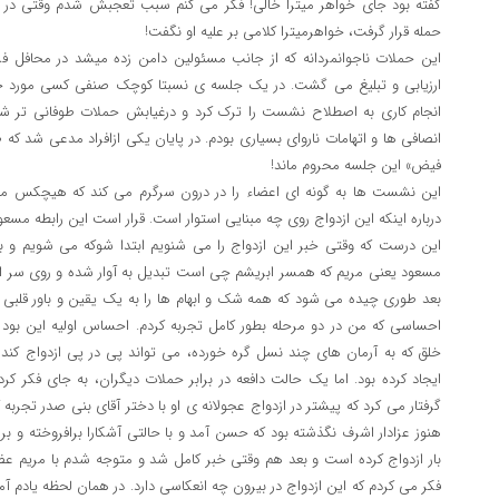
گفته بود جای خواهر میترا خالی! فکر می کنم سبب تعجبش شدم وقتی در
حمله قرار گرفت، خواهرمیترا کلامی بر علیه او نگفت!
این حملات ناجوانمردانه که از جانب مسئولین دامن زده میشد در محافل 
ارزیابی و تبلیغ می گشت. در یک جلسه ی نسبتا کوچک صنفی کسی مورد حمل
انجام کاری به اصطلاح نشست را ترک کرد و درغیابش حملات طوفانی تر ش
انصافی ها و اتهامات ناروای بسیاری بودم. در پایان یکی ازافراد مدعی شد که
فیض» این جلسه محروم ماند!
این نشست ها به گونه ای اعضاء را در درون سرگرم می کند که هیچکس متو
درباره اینکه این ازدواج روی چه مبنایی استوار است. قرار است این رابطه مسع
این درست که وقتی خبر این ازدواج را می شنویم ابتدا شوکه می شویم و 
مسعود یعنی مریم که همسر ابریشم چی است تبدیل به آوار شده و روی سر امث
بعد طوری چیده می شود که همه شک و ابهام ها را به یک یقین و باور قلبی د
احساسی که من در دو مرحله بطور کامل تجربه کردم. احساس اولیه این بود 
خلق که به آرمان های چند نسل گره خورده، می تواند پی در پی ازدواج کند
ایجاد کرده بود. اما یک حالت دافعه در برابر حملات دیگران، به جای فکر ک
گرفتار می کرد که پیشتر در ازدواج عجولانه ی او با دختر آقای بنی صدر تجربه 
هنوز عزادار اشرف نگذشته بود که حسن آمد و با حالتی آشکارا برافروخته و ب
بار ازدواج کرده است و بعد هم وقتی خبر کامل شد و متوجه شدم با مریم عضدا
فکر می کردم که این ازدواج در بیرون چه انعکاسی دارد. در همان لحظه یادم آم