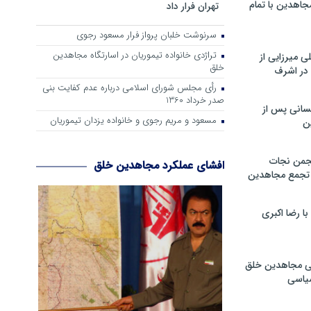
جاهدین با تمام
تهران فرار داد
سرنوشت خلبان پرواز فرار مسعود رجوی
تراژدی خانواده تیموریان در اسارتگاه مجاهدین
 میرزایی از
خلق
در اشرف
رأی مجلس شورای اسلامی درباره عدم كفایت بنی
صدر خرداد 1360
سانی پس از
مسعود و مریم رجوی و خانواده یزدان تیموریان
ن
جمن نجات
افشای عملکرد مجاهدین خلق
و تجمع مجاهدین
 رضا اکبری
ی مجاهدین خلق
سیاسی