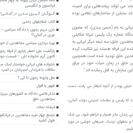
نامه انجمن ایران پیوند به چهار سناتور
فرانسوی و انگلیسی
ند می تواند پیامدهایی برای امنیت
 اند بخشی از ساختارهای نظامی بوده
گـروگـان گـیـری مـدرن در آلبـانـی!
کتاب شقایقهای زخمی
رانی به نام (حسن بیدی)، که عضوی
بازی مریم رجوی با دادگاه سیاسی – 
تگاه شماره یک پلیس تیرانا شکایتی
نوری در آلبانی!؟
هدین خلق؛ سه تبعه دیگر ایرانی به
بهره برداری سیاسی مجاهدین از خون
شده این فرقه هستند نیز شکایت کرده
بازگشت علی اصغر باباپور از فرقه رج
جاهدین خلق تهدید شده است.همچنین
کانون گرم خانواده اش – قسمت دوم
ن خلق در زمان حیات خود در عراق
خانواده های ایرانی خواستار کمک سفی
ملاقات با فرزندان اسیرشان در کمپ
ن سازمان به قتل رسانده اند”.
نعل وارونه رجوی تا کی ؟
ظهور یا افول
خیلی زودتر از آنچه انتظار می رفت، دست
تذکر قاضی دادگاه به کشورهای میزبا
مجاهدین خلق
اشت که پلیس و مقامات امنیتی دولت آلبانی،
فرشته نجات
آهنی زندان مانز هموار و فراهم شود، بی شک
تجمع چهار نفره مجاهدین در فرانکفو
طول کشید
زها و ماههای نزدیک خبرهای خوشی در مورد
اشیم…