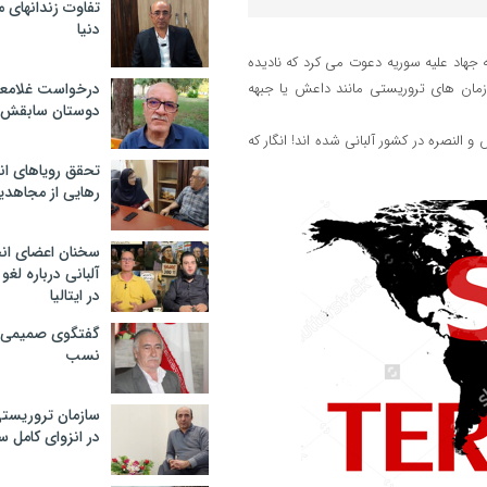
تفاوت زندانهای م
دنیا
ی، مردم را به جهاد علیه سوریه دعوت می کرد که نادیده
مان های تروریستی مانند داعش یا جبهه
درخواست غلامعلی
دوستان سابقش 
عش و النصره در کشور آلبانی شده اند! انگار که
تحقق رویاهای ان
رهایی از مجاهدی
سخنان اعضای ان
آلبانی درباره لغ
در ایتالیا
گفتگوی صمیمی با
نسب
سازمان تروریست
در انزوای کامل 