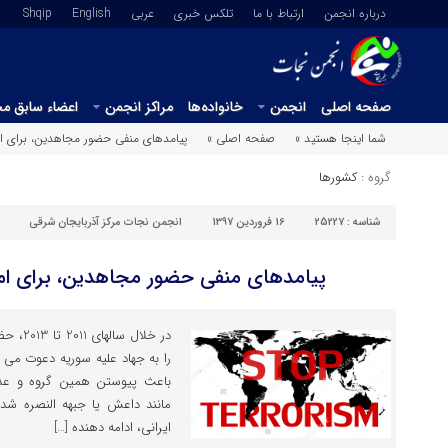
درباره انجمن
ارتباط با ما
تلکس خبری
عربي
English
Shqip
صفحه اصلی
انجمن
خانواده‌ها
مراکز انجمن
اعضاء سابق م
شما اینجا هستید »
صفحه اصلی »
پیامدهای منفی حضور مجاهدین، برای ام
گروه :
کشورها
شناسه :
25227
16 فروردین 1397
انجمن نجات مرکز آذربایجان شرقی
پیامدهای منفی حضور مجاهدین، برای امن
در خلال
را به جهاد علیه سوریه دعوت می 
باعث پیوستن همین گروه و عده
ایرانی، ادامه دهنده […]