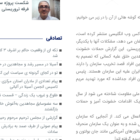
شکست پروژه سیا
فرقه تروریستی 
وشه هائی از آن را در زیر می خوانیم:
عات آلبانی درگزارشی که در روز ۲۳ مارس ۲۰۱۸ در فاکس وب انگلیسی منتشر کرده است،
تصادفی
ان می دهد، مشکلات آنها با یکدیگر،
تروریستی. این گزارش حملات خشونت
تکه ای
شد
هدین خلق علیه کسانی که تصمیم به
این افراد قصد تخریب سازمان را دارند
آسیلا در مسیر رشد و مجاهدین در
ایران علیه این سازمان هستند. پلیس
تو در کجای گردونه ی سیاست این کش
ن افراد جداشده که مورد تهدید مریم
پیام تعدادی از مادران استان مرکزی 
تاسیس انجمن آسیلا در آلبانی
 ملی مقاومت شناخته می شود از سال
طلوع و غروب یک زندگی – قسمت ن
 تحریک اقدامات خشونت آمیز و حملات
سه عضوسابق مجاهدین به‌آغوش خانو
بازگشتند
اعمال می کند. از آنجایی که سازمان
گزارشی از مجلس ترحیم مرحوم رحیم
ل شده و به عنوان یک سازمان منحرف
پیام صوتی از طرف صمد به برادرش 
اتورهای آمریکایی مانند جان بولتون و
سادات
ه گرفته اند!