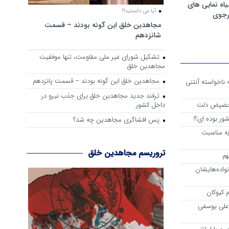
ه نمایی های
آیا می دانستید؟!
رجوی
مجاهدین خلق این گونه بودند – قسمت
شانزدهم
تشکیل شورای غیر ملی مقاومت، تنها موفقیت
مجاهدین خلق
مجاهدین خلق این گونه بودند – قسمت پانزدهم
 از واقعیت حاکم بر اشرف 3 که ناخواسته آنتنی
ترفند جدید مجاهدین خلق برای جذب نیرو در
داخل کشور
 حضیض ذلت
ور بوده ای؟!
پس افشاگری مجاهدین چه شد؟
به مناسبت
تروریسم مجاهدین خلق
هم
اده‌هایشان
 کیوکان
علی یوسفی