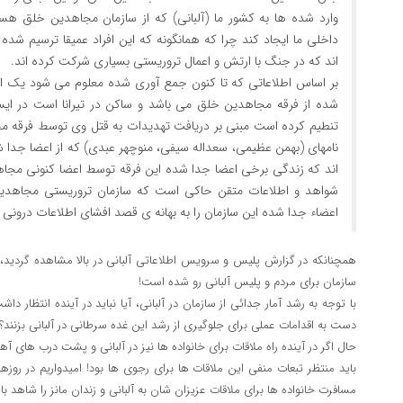
وارد شده ها به کشور ما (آلبانی) که از سازمان مجاهدین خلق هست
داخلی ما ایجاد کند چرا که همانگونه که این افراد عمیقا ترسیم شده
اند که در جنگ با ارتش و اعمال تروریستی بسیاری شرکت کرده اند.
بر اساس اطلاعاتی که تا کنون جمع آوری شده معلوم می شود یک ای
شده از فرقه مجاهدین خلق می باشد و ساکن در تیرانا است در ایس
تنطیم کرده است مبنی بر دریافت تهدیدات به قتل وی توسط فرقه مجا
نامهای (بهمن عظیمی، سعداله سیفی، منوچهر عبدی) که از اعضا جدا 
اند که زندگی برخی اعضا جدا شده این فرقه توسط اعضا کنونی م
شواهد و اطلاعات متقن حاکی است که سازمان تروریستی مجاهدی
اعضاء جدا شده این سازمان را به بهانه ی قصد افشای اطلاعات درونی ای
همچنانکه در گزارش پلیس و سرویس اطلاعاتی آلبانی در بالا مشاهده گردید، 
سازمان برای مردم و پلیس آلبانی رو شده است!
با توجه به رشد آمار جدائی از سازمان در آلبانی، آیا نباید در آینده انتظار د
دست به اقدامات عملی برای جلوگیری از رشد این غده سرطانی در آلبانی بزنند؟
حال اگر در آینده راه ملاقات برای خانواده ها نیز در آلبانی و پشت درب های 
باید منتظر تبعات منفی این ملاقات ها برای رجوی ها بود! امیدواریم در رو
مسافرت خانواده ها برای ملاقات عزیزان شان به آلبانی و زندان مانز را شاهد ب