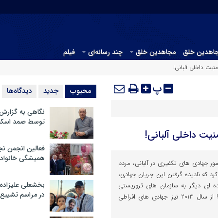
جاهدین خلق
مجاهدین خلق
چند رسانه‌ای
فیلم
نیت داخلی آلبانی!
پ
محبوب
جدید
دیدگاه‌ها
نگاهی به گزارش
توسط صمد اسکن
یت داخلی آلبانی!
فعالین انجمن نج
همیشگی خانواده
 سالهای 2011 تا 2013، حضور جهادی های تکفیری در آلبانی، مردم
کرد که نادیده گرفتن این جریان جهادی،
بخشعلی علیزاده 
 ای دیگر به سازمان های تروریستی
در مراسم تشییع 
مانند داعش یا جبهه النصره شد! از سال 2013 نیز جهادی های افراطی