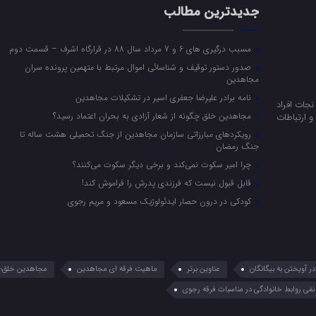
جدیدترین مطالب
مسبب درگیری های 6 و 7 مرداد سال 88 در قرارگاه اشرف – قسمت دوم
صدور دستور توقیف و شناسائی اموال مرتبط با متهمین پرونده سران
مجاهدین
نامه برادر علیرضا جعفری اسیر در تشکیلات مجاهدین
جات افراد
مجاهدین خلق چگونه از شعار آزادی به بحران اعتماد رسید؟
 ارتباطات
رویکرد‌های مبارزاتی سازمان مجاهدین از جنگ تحمیلی هشت ساله تا
جنگ رمضان
چرا امیر سکوت نمی‌کند و برخی دیگر سکوت می‌کنند؟
قابل قبول نیست که فرزندی پدرش را فراموش کند!
کودکی در درون حصار ایدئولوژیک مسعود و مریم رجوی
 آویختن به بیگانگان
عناوین برتر
ماهیت فرقه ای مجاهدین
مجاهدین خلق؛ 
نفی روابط خانوادگی در مناسبات فرقه رجوی