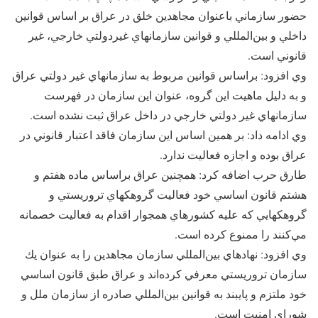
حضور سازماني باعنوان مجاهدين خلق در عراق بر اساس قوانين
داخلي و بين‌المللي و قوانين سازمانهاي غيردولتي خارجي، غير
قانوني است.
وي افزود: براساس قوانين مربوط به سازمانهاي غير دولتي عراق
و به دليل ماهيت اين گروه، عنوان اين سازمان در فهرست
سازمانهاي غير دولتي خارجي در داخل عراق ثبت نشده است.
وي ادامه داد: بر همين اساس اين سازمان فاقد اعتبار قانوني در
عراق بوده و اجازه فعاليت ندارد.
طارق حرب اضافه كرد: همچنين عراق براساس ماده هفتم و
هشتم قانون اساسي خود فعاليت گروهكهاي تروريستي و
گروهكهايي كه عليه كشورهاي همجوار اقدام به فعاليت خصمانه
مي‌كنند را ممنوع كرده است.
وي افزود: نهادهاي بين‌المللي سازمان مجاهدین را به عنوان يك
سازمان تروريستي معرفي كرده‌اند و عراق طبق قانون اساسي
خود ملتزم و پايبند به قوانين بين‌المللي صادره از سازمان ملل و
شوراي امنيت است.