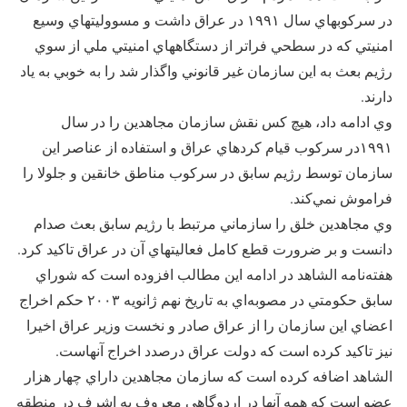
در سركوبهاي سال ‪ ۱۹۹۱‬در عراق داشت و مسووليتهاي وسيع
امنيتي كه در سطحي فراتر از دستگاههاي امنيتي ملي از سوي
رژيم بعث به اين سازمان غير قانوني واگذار شد را به خوبي به ياد
دارند.
۱۹۹۱‬در سركوب قيام كردهاي عراق و استفاده از عناصر اين
سازمان توسط رژيم سابق در سركوب مناطق خانقين و جلولا را
فراموش نمي‌كند.
وي مجاهدین خلق را سازماني مرتبط با رژيم سابق بعث صدام
دانست و بر ضرورت قطع كامل فعاليتهاي آن در عراق تاكيد كرد.
هفته‌نامه الشاهد در ادامه اين مطالب افزوده است كه شوراي
سابق حكومتي در مصوبه‌اي به تاريخ نهم ژانويه ‪ ۲۰۰۳‬حكم اخراج
اعضاي اين سازمان را از عراق صادر و نخست وزير عراق اخيرا
نيز تاكيد كرده است كه دولت عراق درصدد اخراج آنهاست.
الشاهد اضافه كرده است كه سازمان مجاهدین داراي چهار هزار
عضو است كه همه آنها در اردوگاهي معروف به اشرف در منطقه