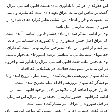
اين حقوقدان عراقي با يادآوري ماده هشت قانون اساسي عراق
گفت: براساس اين ماده، عراق تعهد داده است كه ملتزم و پايبند
به مصوبات و قراردادهاي بين المللي نظير قراردادهاي صادره از
شوراي امنيت سازمان ملل باشد.
وي در ادامه متذكر شد، در ماده هشتم قانون اساسي آمده است
كه عراق اصل حسن همجواري را با كشورهاي همسايه مراعات
مي‌كند و از اصول اين ماده نپذيرفتن سازمانهايي است كه داراي
فعاليتهاي شبه نظامي يا سياسي برضد كشورهاي همجوار باشند.
وي همچنين ماده هفت قانون اساسي عراق را يادآور شد و افزود:
در اين ماده بر ممنوعيت فعاليت هر تشكيلاتي كه اقدام
به‌فعاليتهاي تروريستي تحريك‌كننده ، زمينه ساز ، ترويج‌كننده و يا
توجيه‌گر فعاليتهاي تروريسم اقدام نمايد تصريح شده است.
طارق حرب اضافه كرد: علاوه بر دلايل موجود قانوني مبني بر
ادامه غيرقانوني حضور سازمان مجاهدین در عراق، اين سازمان
در قتل شهروندان عراقي نيز مشاركت داشته است.
حرب گفت: همه مردم عراق نقش امنيتي كه عناصر اين سازمان