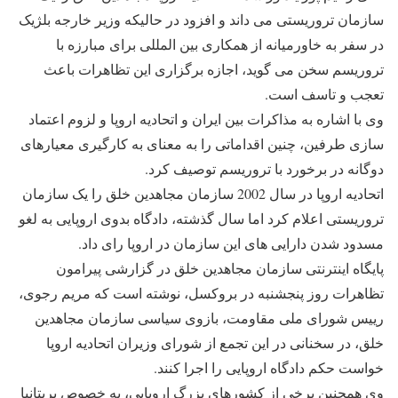
سازمان تروريستی می داند و افزود در حاليکه وزير خارجه بلژيک
در سفر به خاورميانه از همکاری بين المللی برای مبارزه با
تروريسم سخن می گويد، اجازه برگزاری اين تظاهرات باعث
تعجب و تاسف است.
وی با اشاره به مذاکرات بين ايران و اتحاديه اروپا و لزوم اعتماد
سازی طرفين، چنين اقداماتی را به معنای به کارگيری معيارهای
دوگانه در برخورد با تروريسم توصيف کرد.
اتحاديه اروپا در سال 2002 سازمان مجاهدين خلق را يک سازمان
تروريستی اعلام کرد اما سال گذشته، دادگاه بدوی اروپایی به لغو
مسدود شدن دارايی های اين سازمان در اروپا رای داد.
پايگاه اينترنتی سازمان مجاهدين خلق در گزارشی پيرامون
تظاهرات روز پنجشنبه در بروکسل، نوشته است که مريم رجوی،
رييس شورای ملی مقاومت، بازوی سياسی سازمان مجاهدين
خلق، در سخنانی در اين تجمع از شورای وزيران اتحاديه اروپا
خواست حکم دادگاه اروپايی را اجرا کنند.
وی همچنين برخی از کشورهای بزرگ اروپايی، به خصوص بريتانيا