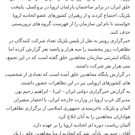
خلق ايران در برابر ساختمان پارلمان اروپا در بروکسل، پايتخت
بلژيک، اجتماع کردند و از رهبران کشورهای عضو اتحاديه اروپا
خواستند تا نام اين سازمان را از فهرست گروه های تروريستی
حذف کنند.
خبرگزاری رويتر به نقل از پليس بلژيک تعداد شرکت کنندگان در
تظاهرات روز پنجشنبه را سه هزار و پانصد نفر گزارش کرده اما
پايگاه اينترنتی سازمان مجاهدين خلق گفته است که در اين تجمع،
سی هزار نفر شرکت داشتند.
در گزارش پايگاه مجاهدين خلق آمده است که تعدادی از شخصيت
های کشورهای اروپايی نيز در اين تظاهرات حضور داشتند.
به گزارش خبرگزاری دولتی ايران – ايرنا – ابراهيم رحيم پور،
مديرکل غرب اروپا در وزارت خارجه ايران، با احضار سفيران
آلمان و بلژيک، ناخرسندی جمهوری اسلامی از برگزاری تظاهرات
هواداران مجاهدين را به آنان ابلاغ کرد.
آلمان رياست دوره ای اتحاديه اروپا را بر عهده دارد.
آقای رحيم پور يادآور شد که اتحاديه اروپا مجاهدين خلق را يک