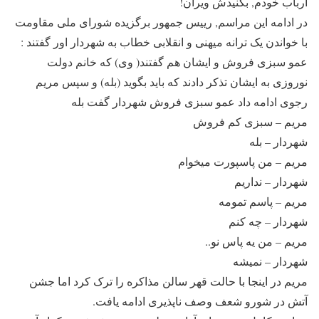
ارباب خودم, بکنیدش ویران!
در ادامه این مراسم, رییس جمهور برگزیده شورای ملی مقاومت
با خواندن یک ترانه میهنی و انقلابی خطاب به شهردار اور گفتند :
عمو سبزی فروش و ایشان هم گفتند( وی) که خانم دولت
نوروزی به ایشان تذکر دادند که باید بگوید (بله) و سپس مریم
رجوی ادامه داد عمو سبزی فروش شهردار گفت بله
مریم – سبزی کم فروش
شهردار – بله
مریم – من پاسپورت میخوام
شهردار – نداریم
مریم – پاسم تمومه
شهردار – چه کنم
مریم – من یه پاس نو..
شهردار – نمیشه
مریم در اینجا با حالت قهر سالن مذاکره را ترک کرد اما جشن
آتش در شورو شعف وصف ناپذیری ادامه یافت.