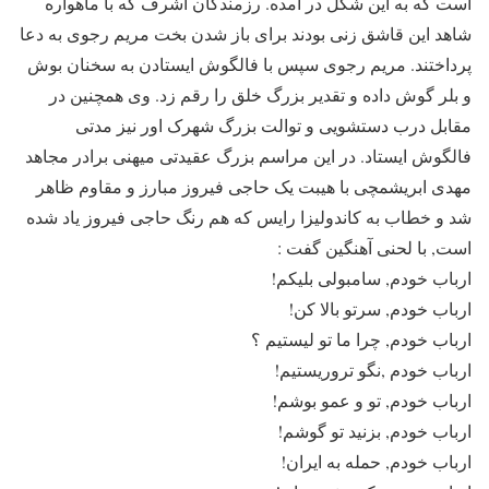
است که به این شکل در آمده. رزمندگان اشرف که با ماهواره
شاهد این قاشق زنی بودند برای باز شدن بخت مریم رجوی به دعا
پرداختند. مریم رجوی سپس با فالگوش ایستادن به سخنان بوش
و بلر گوش داده و تقدیر بزرگ خلق را رقم زد. وی همچنین در
مقابل درب دستشویی و توالت بزرگ شهرک اور نیز مدتی
فالگوش ایستاد. در این مراسم بزرگ عقیدتی میهنی برادر مجاهد
مهدی ابریشمچی با هیبت یک حاجی فیروز مبارز و مقاوم ظاهر
شد و خطاب به کاندولیزا رایس که هم رنگ حاجی فیروز یاد شده
است, با لحنی آهنگین گفت :
ارباب خودم, سامبولی بلیکم!
ارباب خودم, سرتو بالا کن!
ارباب خودم, چرا ما تو لیستیم ؟
ارباب خودم ,نگو تروریستیم!
ارباب خودم, تو و عمو بوشم!
ارباب خودم, بزنید تو گوشم!
ارباب خودم, حمله به ایران!