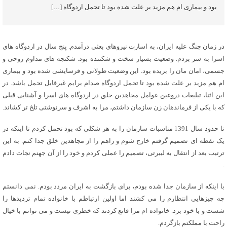
بود و بیماری ام هم مزید بر علت شده بود تا تحمل اردوگاه […]
در زمان جنگ علیه ایران، به اسارت نیروهای بعثی درآمدم. پنج سال در اردوگاه های
اسرا به سر بردم. وضعیت بسیار سخت و شکننده بود. شکنجه های مداوم روحی و
جسمی، امان مان را بریده بود. این وضعیت طولانی و فرسایشی شده بود و بیماری
ام هم مزید بر علت شده بود تا تحمل اردوگاه صدام برایم غیرقابل تحمل باشد. در
این اثنا، تبلیغات دروغین عوامل مجاهدین خلق در اردوگاه های اسرا و آشنایی قبلی
که با یکی از فرماندهان زن سازمان داشتم، مرا به اشرف و سرنوشتی تلخ تر کشاند.
تا حدود سال 1391 مناسبات سازمان را به هر شکلی که بود تحمل کردم تا اینکه در
یک نقطه ای تصمیم گرفتم خارج شوم و راهم را از مجاهدین خلق جدا کنم. به این
ترتیب بعد از انتقال به لیبرتی، تصمیم را عملی کردم و خود را از آن جهنم نجات دادم
.
با اینکه از سازمان جدا شده بودم، برای بازگشت به ایران مردد بودم. نمی دانستم
چه چیزهایی انتظارم را می کشند اما اولین ارتباطم با خانواده تمام تردیدها را
شست و با خود برد. خانواده ام مرا قانع کردند که خطری نیست و می توانم با خیال
راحت با مملکتم بازگردم.