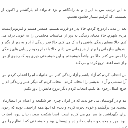
به این ترتیب من به ایران و به زادگاهم و نزد خانواده ام بازگشتم و اکنون از
تصمیمی که گرفتم بسیار خشنود هستم.
بعد از مدتی ازدواج کردم. حالا پدر دو فرزند هستم. همسر هستم و فیزیوتراپیست
مردم شهرم. حالا معنای زندگی به دور از مناسبات مجاهدین را به خوبی درک می
کنم. حالا معنای زندگی واقعی را درک می کنم. حالا قدر زندگی آزاد و به دور از بگیر و
ببندهای سازمانی را بهتر از هر زمانی می دانم. حالا با تمام وجودم زیبایی های زندگی
را لمس می کنم. حالا من واقعاً خوشبختم. و این خوشبختی چیزی بود که رجوی از من
و از همه اعضا دریغ کرده و می کند.
من انتخاب کردم که آزاد باشم و آزاد زندگی کنم. من خانواده ام را انتخاب کردم. من
آزادمنشی و آزاد اندیشی را انتخاب کردم. انتخاب کردم که دیگر عمر و زندگی ام را
خرج امیال رجوی ها نکنم. انتخاب کردم دیگر دروغ هایش را باور نکنم.
مدام در گوشمان می خواندند که در ایران چیزی جز شکنجه و اعدام در انتظارمان
نیست. من برگشتم و خودم تجربه کردم و دیدم که اینها همه اراجیفی بوده که رجوی
برای نگهداشتن ما سر هم می کرده است. اینجا شکنجه نبود، زندان نبود، اسارت
نبود. مهر و محبت و حمایت خانواده و دوستان بود و خوشبختی که انتظارم را می
کشید.