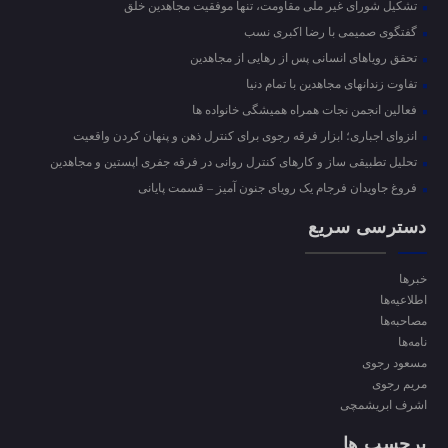
تشکیل شورای غیر ملی مقاومت، تنها موفقیت مجاهدین خلق
گفتگوی صمیمی با رضا اکبری نسب
تحقق رویاهای انسانی پس از رهایی از مجاهدین
تفاوت زندانهای مجاهدین با تمام دنیا
فعالین انجمن نجات همراه همیشگی خانواده ها
انزوای اجباری؛ ابزار فرقه رجوی برای کنترل ذهن و پنهان کردن واقعیت
تحلیل تطبیقی ساز و کارهای کنترل روانی در فرقه جفری اپستین و مجاهدین
فروغ جاویدان فرجام یک رویای جنون آمیز – قسمت پایانی
دسترسی سریع
خبرها
اطلاعیه‌ها
مصاحبه‌ها
نامه‌ها
مسعود رجوی
مریم رجوی
اشرف ابریشمچی
برچسب ها