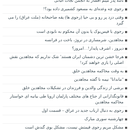
نامه پدر میثم افشار به انجمن نجات آلبانی
رجوی چه وعده‌ای به مسعود کشمیری داده بود؟!
وقتی دزد پر رو و بی حیا (رجوی ها) یقه صاحبخانه (ملت عراق) را می
گیرد
رجوی با فیس‌بوک یا بدون آن محکوم به نابودی است
مجاهدین، شرم‎ساری در نروژ، باخت در فرانسه
ديروز ، اشرف پايدار!…امروز؟
هرجا خشن ترین دشمنان ایران هستند٬ شک نداریم که مجاهدین نقش
اصلی را بازی خواهند کرد!
به وقت محاکمه مجاهدین خلق
“ماندانا” نیمه نا گفته مجاهدین
برشی از زندگی والدین و فرزندان در تشکیلات مجاهدین خلق
قانونگذارانی از جناح های مختلف پارلمان اروپا طی بیانیه ای خواستار
محاکمه مجاهدین
رجوی به دنبال ارباب جدید در عراق – قسمت اول
چهارشنبه سوری مبارک
مشکل مریم رجوی قیمتش نیست، مشکل بوی گندش است