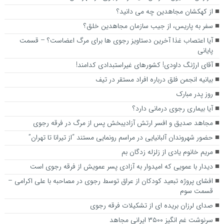
از کهکشان مجاهدین چه می دانید؟
سفر به پاریس، از جیب سازمان مجاهدین خلق؟
آیا اعتصاب غذا آخرین دستاویز رجوی ها برای مرگ اعضاست؟ – قسمت
پایانی
آقای ارژنگ داودی! کشورهای غیراستبدادی کدامند!
بیانیه انجمن فلق درباره افراد مستقر در تیف
روز پدر مبارک
آیا بیماری رجوی درمانی دارد؟
مجاهد صدیق و افسر ارتش آزادیبخش پس از مرگ در فرقه رجوی
حضور شهروندان آلبانیایی در مراسم رونمایی مستند “از تیرانا تا تهران”
مریم خانوم یادی از زلزله زدگان بم
دیدار با عمویی که امیدوار به آزادی پسر عمویش از فرقه رجوی است
افشای پروژه تبعید کودکان از عراق توسط رجوی در مصاحبه با علی اکرامی –
قسمت سوم
صدای لرزان بریده ای از تشکیلات فرقه رجوی
سرنوشت غم انگیز ۳۵۰۰ ایرانی مجاهد