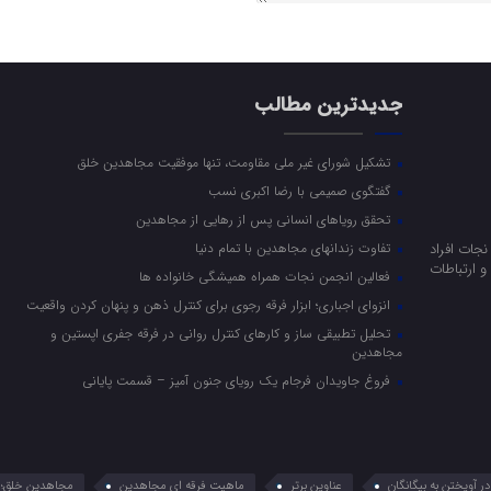
جدیدترین مطالب
تشکیل شورای غیر ملی مقاومت، تنها موفقیت مجاهدین خلق
گفتگوی صمیمی با رضا اکبری نسب
تحقق رویاهای انسانی پس از رهایی از مجاهدین
جات افراد
تفاوت زندانهای مجاهدین با تمام دنیا
 ارتباطات
فعالین انجمن نجات همراه همیشگی خانواده ها
انزوای اجباری؛ ابزار فرقه رجوی برای کنترل ذهن و پنهان کردن واقعیت
تحلیل تطبیقی ساز و کارهای کنترل روانی در فرقه جفری اپستین و
مجاهدین
فروغ جاویدان فرجام یک رویای جنون آمیز – قسمت پایانی
 آویختن به بیگانگان
عناوین برتر
ماهیت فرقه ای مجاهدین
مجاهدین خلق؛ 