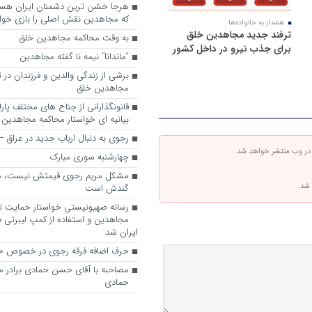
که مجاهدین نقش اصلی را بازی خواه
هشدار به خانواده‌ها
ترفند جدید مجاهدین خلق
به وقت محاکمه مجاهدین خلق
برای جذب نیرو در داخل کشور
“ماندانا” نیمه نا گفته مجاهدین
برشی از زندگی والدین و فرزندان در
مجاهدین خلق
قانونگذارانی از جناح های مختلف پارل
بیانیه ای خواستار محاکمه مجاهدین
رجوی به دنبال ارباب جدید در عراق
 در وب منتشر خواهد شد.
چهارشنبه سوری مبارک
مشکل مریم رجوی قیمتش نیست، 
 شد.
گندش است
رسانه صهیونیستی خواستار حمایت تل
مجاهدین و استفاده از کمپ لیبرتی برا
ایران شد
حرف اضافه فرقه رجوی در خصوص ح
مصاحبه با آقای حسن حمادی برادر 
حمادی