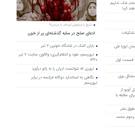
هرجا خشن ترین دشمنان ایران هستند٬ شک نداریم
ند کرد!
تاریخ را فراموش کرده‌اند یا مردم را؟
 تشکیلات
ادعای صلح در سایه گذشته‌ای پر از خون
باران اشک در شامگاه خونین 7 تیر
مان اروپا طی
تروریسم، نفوذ و انتقام‌گیری؛ واکاوی جنایت ۷ تیر
 – قسمت اول
۱۳۶۰
تروری که نتوانست ایران را به زانو درآورد
مشکل بوی
نگاهی به استاندارد دوگانه فرانسه در برابر
تروریسم
 آویو از
ی مقابله با
قوق بشر
مرحوم محمد