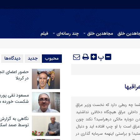
جاهدین خلق
مجاهدین خلق
چند رسانه‌ای
فیلم
پ
محبوب
جدید
دیدگاه‌ها
حضور اعضای انج
در کربلا
اقیها
مسعود تقی پوریا
شکست خورده م
ما چه ربطی دارد که نخست وزیر عراق
 داخلی عراق هیچگاه دخالتی نداشتید
نگاهی به گزارش
ن دوباره مالکی درهراسید؟ نکند چون
توسط صمد اسکن
 عراق است با او چپ افتاده اید و دنبال
! و براستی اینهمه سرمایه گذاری در