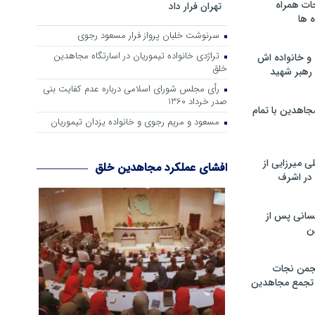
ات همراه
تهران فرار داد
 ها
سرنوشت خلبان پرواز فرار مسعود رجوی
تراژدی خانواده تیموریان در اسارتگاه مجاهدین
و خانواده اش
خلق
رهبر شهید
رأی مجلس شورای اسلامی درباره عدم كفایت بنی
صدر خرداد 1360
جاهدین با تمام
مسعود و مریم رجوی و خانواده یزدان تیموریان
 میرزایی از
افشای عملکرد مجاهدین خلق
در اشرف
سانی پس از
ن
جمن نجات
و تجمع مجاهدین