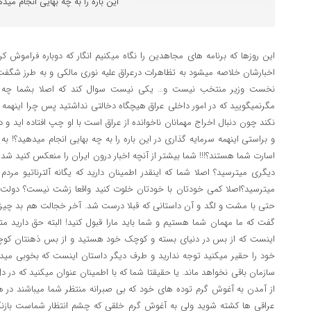
این باره را به چه بهایی انجام میده
این روزها که برنامه های مجاهدین را نگاه میکنیم انگار که دوباره فراموش ک
اخبارشان خلاصه میشود به تظاهرات درعراق علیه نوری مالکی و به طرز شگفت ا
نخست وزیر منتخب نیست و… یکی نیست سوال کند که اصلا بشما چه ر
مگرنمیگویید که در امور داخلی عراق هیچگاه دخالتی نداشتید پس چرا اینهمه ا
نکند چون دنبال اخراج مهمانان ناخوانده از عراق است با او چپ افتاده اید 
و براستی اینهمه سرمایه گذاری در این باره را به چه بهایی انجام میدهید؟! به 
اسارت شما هستند؟!!! شما بیشتر از آنچه اخبار درون ایران را منعکس کنید شده 
دیگری میترسید؟ اصلا شما که اینقدر اطمینان دارید که یگانه آلترناتیو مردم 
میترسید؟اصلا کمی خودتان با خودتان خلوت کنید واقعا زشت نیست؟ دولت 
حتی با مشت و لگد و آن داستانی که قبلا درست شد. آخر خجالت هم بد چیزی
گفت که ما مهمان شما هستیم و شما باید مارا قبول کنید! البته حق دارید
اینست که از بس در دنیای بسته و کوچک خود هستید و از بس ذهنتان کوچک
خود را حقیر میکنید توجه ندارید و طرف دیگر داستان اینست که بخوبی میدان
سازمان باقی نخواهد ماند. یا حقیقتا شما که با اطمینان عنوان میکنید که در دل
از آمدن به آغوش گرم توده های خود که بی صبرانه منتظر شما میباشند در 
عراقی ها کشته شوید ولی به آغوش گرم خلقی که چشم انتظار شماست بازنگ