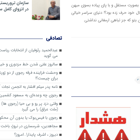
سازمان تروریست
ود بصورت مستقل و با پای پیاده بسوی میهن
در انزوای کامل 
ال خود حرف زده بود؟! دنیای سراسر خیالی
ن بتو که جز تباهی ارمغانی نداشتی.
تصادفی
عبدالحمید رئوفیان از انتخابات ریا
می گوید
سالروز علنی شدن خط مزدوری و خی
وحشت فزاینده فرقه رجوی از دو ژورنا
برای چیست؟!
نامه پدر میثم افشار به انجمن نجات آ
رجوی چه وعده‌ای به مسعود کشمیری 
وقتی دزد پر رو و بی حیا (رجوی ها) 
(ملت عراق) را می گیرد
رجوی با فیس‌بوک یا بدون آن محکو
مجاهدین، شرم‎ساری در نروژ، باخت در فرانسه
ديروز ، اشرف پايدار!…امروز؟