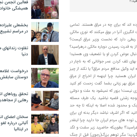
ید؟!
فعالین انجمن نج
همیشگی خانواده
رده اند که برای چه در عراق هستند. تمامی
بخشعلی علیزاده 
در مراسم تشییع 
نگیزی آنرا در بوق میکنند که نوری مالکی
بطی دارد که نخست وزیر عراق کیست؟
ز به قدرت رسیدن دوباره مالکی درهراسید؟
تفاوت زندانهای م
و دنبال عوض کردن او یا تضعیف وی هستید!
دنیا
بهای تلف کردن عمر جوانانی که به ناچار در
اید وکیل مدافع مردم عراق؟ یا نکند از چیز
درخواست غلامعلی
ایران هستید چرا اینهمه از اخراج از عراق
دوستان سابقش 
عراق بهر زبانی بشما گفت زحمت کم کنید
 نیست! بزور که نمیشود به ملت و دولتی
تحقق رویاهای ان
 متوجه زشتی قضیه نباشید. یک طرف مسئله
رهایی از مجاهدی
 و محدود شده اصلا به اینکه تا چه حد
ید که اگر اشرف نباشد دیگر بدنه ای برای
سخنان اعضای ان
 توده های مردم ایران جا دارید چرا اینقدر
آلبانی درباره لغ
هراسید؟! بطوریکه حاضرید زیر مشت و لگد
در ایتالیا
ردید! مگر توهم بزرگ(رجوی) قبل از جنگ