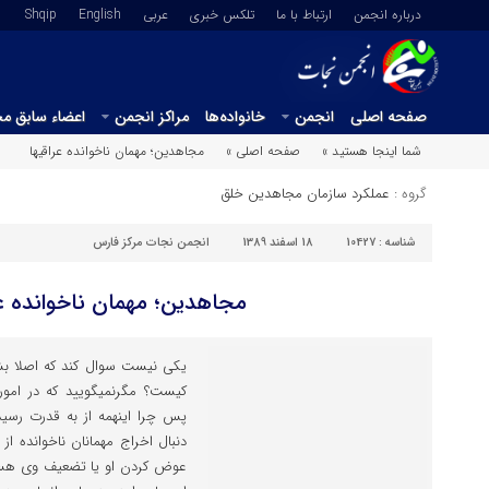
درباره انجمن
ارتباط با ما
تلکس خبری
عربي
English
Shqip
صفحه اصلی
انجمن
خانواده‌ها
مراکز انجمن
اعضاء سابق م
شما اینجا هستید »
صفحه اصلی »
مجاهدین؛ مهمان ناخوانده عراقیها
گروه :
عملکرد سازمان مجاهدین خلق
شناسه :
10427
18 اسفند 1389
انجمن نجات مرکز فارس
مجاهدین؛ مهمان ناخوانده عر
یکی نیست سوال کند که اصلا بش
کیست؟ مگرنمیگویید که در امور
پس چرا اینهمه از به قدرت رسید
دنبال اخراج مهمانان ناخوانده از
عوض کردن او یا تضعیف وی هستید