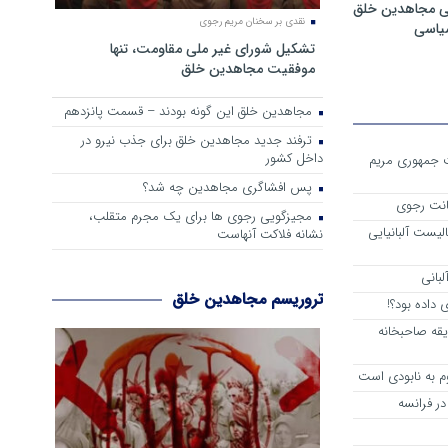
ی مجاهدین خلق
نقدی بر سخنان مریم رجوی
سیاسی
تشکیل شورای غیر ملی مقاومت، تنها
موفقیت مجاهدین خلق
مجاهدین خلق این گونه بودند – قسمت پانزدهم
ترفند جدید مجاهدین خلق برای جذب نیرو در
داخل کشور
ست جمهوری مریم
پس افشاگری مجاهدین چه شد؟
انت رجوی
مجیزگویی رجوی ها برای یک مجرم متقلب،
لیست آلبانیایی
نشانه فلاکت آنهاست
لبانی
تروریسم مجاهدین خلق
داده بود؟!
یقه صاحبخانه
م به نابودی است