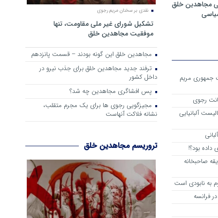
ی مجاهدین خلق
نقدی بر سخنان مریم رجوی
سیاسی
تشکیل شورای غیر ملی مقاومت، تنها
موفقیت مجاهدین خلق
مجاهدین خلق این گونه بودند – قسمت پانزدهم
ترفند جدید مجاهدین خلق برای جذب نیرو در
داخل کشور
ست جمهوری مریم
پس افشاگری مجاهدین چه شد؟
انت رجوی
مجیزگویی رجوی ها برای یک مجرم متقلب،
لیست آلبانیایی
نشانه فلاکت آنهاست
لبانی
تروریسم مجاهدین خلق
داده بود؟!
یقه صاحبخانه
م به نابودی است