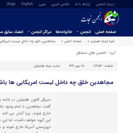
درباره انجمن
ارتباط با ما
تلکس خبری
عربي
English
Shqip
صفحه اصلی
انجمن
خانواده‌ها
مراکز انجمن
اعضاء سابق م
شما اینجا هستید »
صفحه اصلی »
مجاهدین خلق چه داخل لیست امریکایی 
گروه :
انجمن های مستقل
شناسه :
11453
28 مهر 1390
سایت بنیاد هابیلیان
مجاهدین خلق چه داخل لیست امریکایی ها باشن
دبیرکل کانون هابیلیان در ادامه
گفت: مجاهدین با تمام وجود تلا
خارج شوند، زیرا گمان می کنند 
این گروه خواهد داشت، اما این 
تروریستی آمریکا خارج شوند و چه 