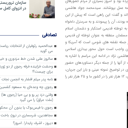
ه بود و امروز بسیاری از مردم کشورهای
سازمان تروریست
امه عمل بپوشانند. سیدمحمد جواد هاشمی
در انزوای کامل 
واند و گفت: این راهی است که پیش از این
 بودند، آن را پیمودند و به سرمنزل دلخواه
ه توطئه قدیمی استکبار و دشمنان اسلام
تصادفی
مسلمان منطقه به عنوان توطئه ای قدیمی
از جمله نقشه های شومی است که آمریکا و
عبدالحمید رئوفیان از انتخابات ریا
نان واجب است حول محور بیداری اسلامی
می گوید
ی نژاد در ادامه این مراسم با اشاره به
سالروز علنی شدن خط مزدوری و خی
 آنها را از جمله دیگر دستاوردهای حضور
وحشت فزاینده فرقه رجوی از دو ژورنا
در توضیح نمونه عینی و بارز این جریان،
برای چیست؟!
به سازمان تروریستی مجاهدین اشاره کرد و گفت: این گروه منحط و تروریستی، ۱۲ هزار نفر را در کشور ما و ۲۵ هزار نفر را
نامه پدر میثم افشار به انجمن نجات آ
رجوی چه وعده‌ای به مسعود کشمیری 
وقتی دزد پر رو و بی حیا (رجوی ها) 
(ملت عراق) را می گیرد
رجوی با فیس‌بوک یا بدون آن محکو
مجاهدین، شرم‎ساری در نروژ، باخت در فرانسه
ديروز ، اشرف پايدار!…امروز؟