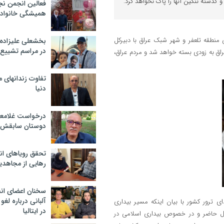
 گذشته ننگین آنها را پاک نخواهد کرد.
فعالین انجمن نج
همیشگی خانواده
ی منطقه تلعفر و شهر شبک عراق با دبیرکل
بخشعلی علیزاده 
در مراسم تشییع 
راق به زودی بسته خواهد شد و مردم عراق،
تفاوت زندانهای م
دنیا
درخواست غلامعلی
دوستان سابقش 
تحقق رویاهای ان
رهایی از مجاهدی
سخنان اعضای ان
آلبانی درباره لغ
ای ترور کشور با بیان اینکه مسیر بیداری
در ایتالیا
که در حال حاضر و در خصوص بیداری اسلامی در