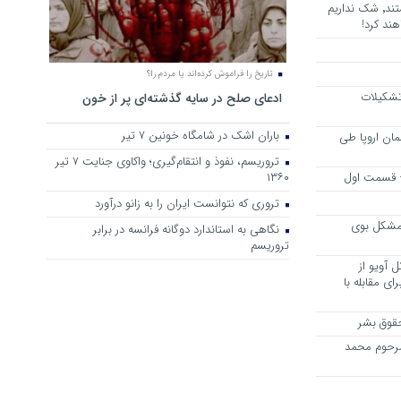
هرجا خشن ترین دشمنان ایران هستند٬ شک نداریم
ند کرد!
تاریخ را فراموش کرده‌اند یا مردم را؟
 تشکیلات
ادعای صلح در سایه گذشته‌ای پر از خون
باران اشک در شامگاه خونین 7 تیر
مان اروپا طی
تروریسم، نفوذ و انتقام‌گیری؛ واکاوی جنایت ۷ تیر
 – قسمت اول
۱۳۶۰
تروری که نتوانست ایران را به زانو درآورد
مشکل بوی
نگاهی به استاندارد دوگانه فرانسه در برابر
تروریسم
 آویو از
ی مقابله با
قوق بشر
مرحوم محمد