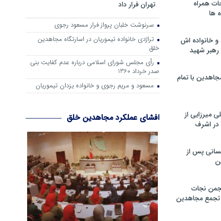
ات همراه
تهران فرار داد
 ها
سرنوشت خلبان پرواز فرار مسعود رجوی
تراژدی خانواده تیموریان در اسارتگاه مجاهدین
و خانواده اش
خلق
رهبر شهید
رأی مجلس شورای اسلامی درباره عدم كفایت بنی
صدر خرداد 1360
جاهدین با تمام
مسعود و مریم رجوی و خانواده یزدان تیموریان
 میرزایی از
افشای عملکرد مجاهدین خلق
در اشرف
سانی پس از
ن
جمن نجات
و تجمع مجاهدین