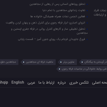
تحقق رویاهای انسانی پس از رهایی از مجاهدین
جات افراد
تفاوت زندانهای مجاهدین با تمام دنیا
 ارتباطات
فعالین انجمن نجات همراه همیشگی خانواده ها
انزوای اجباری؛ ابزار فرقه رجوی برای کنترل ذهن و پنهان کردن واقعیت
تحلیل تطبیقی ساز و کارهای کنترل روانی در فرقه جفری اپستین و
مجاهدین
فروغ جاویدان فرجام یک رویای جنون آمیز – قسمت پایانی
 آویختن به بیگانگان
عناوین برتر
ماهیت فرقه ای مجاهدین
مجاهدین خلق؛ 
نفی روابط خانوادگی در مناسبات فرقه رجوی
حه اصلی
تلکس خبری
درباره
ارتباط با ما
عربي
English
Shqip