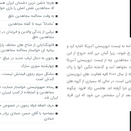
که مجاهدین نقش اصلی را بازی خواه
به وقت محاکمه مجاهدین خلق
“ماندانا” نیمه نا گفته مجاهدین
برشی از زندگی والدین و فرزندان در
مجاهدین خلق
قانونگذارانی از جناح های مختلف پارل
امه به لیست تروریستی آمریکا اشاره کرد و
بیانیه ای خواستار محاکمه مجاهدین
 شوند، زیرا گمان می کنند خروج از این
رجوی به دنبال ارباب جدید در عراق
ه مجاهدین چه از لیست تروریستی آمریکا
چهارشنبه سوری مبارک
د نخواهد آمد و گذشته ننگین آنها را پاک
مشکل مریم رجوی قیمتش نیست، 
نخواهد کرد. وی ادامه داد: سران این سازمان در تبلیغات خود اعلام می کنند که از سال ۲۰۰۱ کلیه فعالیت های تروریستی
گندش است
دعایی است، در حالی که بسیاری از گروه های
رسانه صهیونیستی خواستار حمایت تل
یستی زیادی فرا گرفته اند. هاشمی نژاد افزود: چگونه
مجاهدین و استفاده از کمپ لیبرتی برا
 بعد از آن مشخص می شود که این افراد
ایران شد
حرف اضافه فرقه رجوی در خصوص ح
مصاحبه با آقای حسن حمادی برادر 
حمادی