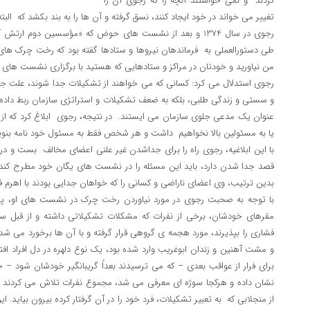
کردند و نمی خواستند آنچه را که رجوی آن را
تغییر می خواند در خود ایجاد کنند، نسق گرفته و آن ها را به بند بکشد که البت
رجوی در سال 1374 و بعد از نشست های حوض که «مؤسسین دوم ارت
طی دستورالعملی به فرماندهان نیروها و ستادها گفته بود که رخت چرک های
من نیاورید و خودتان در مراکز و ستادهایی که هستید با برگزاری نشست های 
رجوی استدلال می کرد: کسانی که می خواهند از تشکیلات جدا شوند، علت جدا
و سستی و زندگی طلبی، بلکه به ضعف تشکیلات و استراتژی سازمان ربط داده 
عنوان یک مدعی جلوی سازمان می ایستند. در نتیجه، رجوی ابلاغ کرد که 
یا به مسئولین بالا نخواهیم داشت و هر شخص فقط به مسئول خود نامه بنو
با این ابلاغیه، رجوی راه را برای جداشدن غیر علنی اعضای مخالف بست و 
قصد جدا شدن دارد، باید این مسئله را در نشست های یگان خود مطرح کند تا
بدین ترتیب، وی اعضای ناراضی و کسانی را که خواهان جدایی بودند با اهرم 
با توجه به صحبت رجوی در مورد نیاوردن رخت چرک در نشست های او، پ
مقرهای خودشان، برخی از نفرات که مشکلات تشکیلاتی داشته و از قبل سو
فشاری را بپذیرند، مورد هجمه ی گروهی قرار گرفته و با آن ها برخورد می شد
و مشت آهنین و زندان ابوغریب وارد شده بود، یک نوع دلهره در دل افراد اف
برای فرار از عواقب بعدی – که می ترسیدند بعداً گریبانگیر خودشان شود 
نشان داده و هرکجا سوژه ای معرفی می شد، مجموع نفرات تلاش می کردند اص
از منجلابی که به تعبیر تشکیلات، فرد خود را در آن گرفتار کرده بیرون بیای