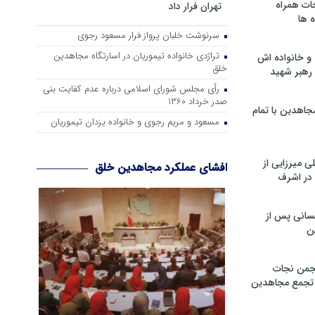
ات همراه
تهران فرار داد
 ها
سرنوشت خلبان پرواز فرار مسعود رجوی
تراژدی خانواده تیموریان در اسارتگاه مجاهدین
و خانواده اش
خلق
رهبر شهید
رأی مجلس شورای اسلامی درباره عدم كفایت بنی
صدر خرداد 1360
جاهدین با تمام
مسعود و مریم رجوی و خانواده یزدان تیموریان
 میرزایی از
افشای عملکرد مجاهدین خلق
در اشرف
سانی پس از
ن
جمن نجات
و تجمع مجاهدین