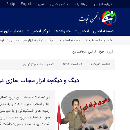
درباره انجمن
ارتباط با ما
تلکس خبری
عربي
English
Shqip
صفحه اصلی
انجمن
خانواده‌ها
مراکز انجمن
اعضاء سابق م
شما اینجا هستید »
صفحه اصلی »
دیگ و دیگچه ابزار مجاب سازی در فرق
گروه :
فرقه گرایی مجاهدین
شناسه :
21583
08 اسفند 1395
انجمن نجات مرکز تهران
دیگ و دیگچه ابزار مجاب سازی در
در تشکیلات مجاهدین برای کسانی
های انقلاب تغییر دهند و به نو
زمینه های تشکیلاتی و یا سیاسی 
قبول نداشتند، برای مجاب کردن
شدند، روند سختی وجود داشت که