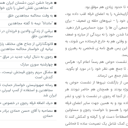
ه تا حدود زیادی هم موفق بود.
که مجاهدین نقش اصلی را بازی خواه
ش آزایبخش» را به اعضای فرقه لقب داده بود،
به وقت محاکمه مجاهدین خلق
 خود را – نیروهای حلقه ی ضعیف – برای
“ماندانا” نیمه نا گفته مجاهدین
جمعی آن ها را مورد حسابرسی قرار دهید.
برشی از زندگی والدین و فرزندان در
 شدن خود را نه بریدگی از مبارزه و ضعف
مجاهدین خلق
و وقتی هم به خارج فرستاده می شوند، به
قانونگذارانی از جناح های مختلف پارل
از این پس هیچ نامه ی شخصی به رهبری و
بیانیه ای خواستار محاکمه مجاهدین
یسد.
رجوی به دنبال ارباب جدید در عراق
در نشست حوض هم رسماً اعلام کرد: هرکس
چهارشنبه سوری مبارک
 جمع هم، نظر خود را در مورد او بگوید.
مشکل مریم رجوی قیمتش نیست، 
فشار جمع می ترساند.
گندش است
س از بازگشت نیروها از نشست حوض به
رسانه صهیونیستی خواستار حمایت تل
ژه بودند و همچنان هم حاضر نبودند هر
مجاهدین و استفاده از کمپ لیبرتی برا
ایران شد
. از آنجا که رجوی در نشست با توپ و تشر
تاده بود و به همین جهت سایر اعضای فرقه
حرف اضافه فرقه رجوی در خصوص ح
– خود را همسو با خواست رجوی و مسئولین
مصاحبه با آقای حسن حمادی برادر 
حمادی
طلاحاً دست او را گرفته و کمکش کنند تا
د. این کمک شامل یک نصیحت ساده تا فحاشی