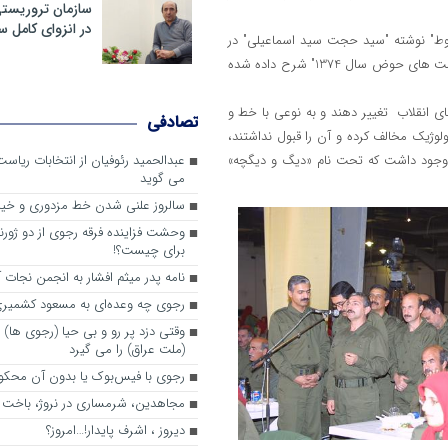
سازمان تروریست
در انزوای کامل 
وط" نوشته "سید حجت سید اسماعیلی" در
صفحات 172 تا 177 تحت عنوان "دیگ و دیگچه ابزار مجاب سازی بعد از نشست های حوض سال 1374" شرح داده شده
 انقلاب تغییر دهند و به نوعی با خط و
تصادفی
ژیک مخالف کرده و آن را قبول نداشتند،
وجود داشت که تحت نام «دیگ و دیگچه»
عبدالحمید رئوفیان از انتخابات ریا
می گوید
سالروز علنی شدن خط مزدوری و خی
وحشت فزاینده فرقه رجوی از دو ژورنا
برای چیست؟!
نامه پدر میثم افشار به انجمن نجات آ
رجوی چه وعده‌ای به مسعود کشمیری 
وقتی دزد پر رو و بی حیا (رجوی ها) 
(ملت عراق) را می گیرد
رجوی با فیس‌بوک یا بدون آن محکو
مجاهدین، شرم‎ساری در نروژ، باخت در فرانسه
ديروز ، اشرف پايدار!…امروز؟