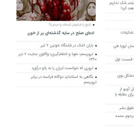
هرجا خشن ترین دشمنان ایران هستند٬ شک نداریم
ند کرد!
تاریخ را فراموش کرده‌اند یا مردم را؟
 تشکیلات
ادعای صلح در سایه گذشته‌ای پر از خون
باران اشک در شامگاه خونین 7 تیر
مان اروپا طی
تروریسم، نفوذ و انتقام‌گیری؛ واکاوی جنایت ۷ تیر
 – قسمت اول
۱۳۶۰
تروری که نتوانست ایران را به زانو درآورد
مشکل بوی
نگاهی به استاندارد دوگانه فرانسه در برابر
تروریسم
 آویو از
ی مقابله با
قوق بشر
مرحوم محمد