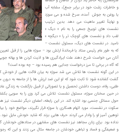
شرمساری (به خاطر یاد کردن از گناهان و خطاها
و خاطرات زشت خود در برابر جمع)، مشابه آب
یا روغن به جوش آمده، سرخ شده و می سوزد
و نهایتاً تغییر ماهیت می دهد. بدین ترتیب
نشست های توبیخ جمعی را به نام « دیگ »
لقب داد و نشست های کوچک تر را « دیگچه »
نامید. در نشست های دیگ، مسئول نشست –
که به طور عام رئیس ستاد یا فرماندۀ ارتش بود – سوژه هایی را از قبل تعیین
آنان می خواست شرح دهند علت ایرادگیری ها و اذیت کردن ها و بهانه جویی
که گاه در برخی تا مرز درخواست جدایی هم رسیده بود – چه بوده است؟
در این گونه نشست ها تلاش می شد سوژه به بیان فاکت هایی از خودش که 
گشت کشانده شود تا ثابت شود که او این ضد ارزش ها را از جامعه به درون س
طلبی، رفاه، دوست داشتن تحصیل و یا تصوراتی از قبیل بازگشت به زندگی عا
در حین سخنان سوژه، مسئول نشست تلاش می کرد وی را به سویی بکشاند 
حول مسائل جنسی بود اشاره کند. در این رابطه، اعضای دیگر نشست نیز همچ
سکوت در نشست، مورد اتهام همکاری با سوژه قرار نگیرند، مواضع خود را بیان
توهین آمیز او را وادار می کردند حرف هایی بزند که شاید خودش مایل نبود و 
نداده بود. برای زنان مجاهد نیز نشست های مشابهی در ستادهای خودشان گذ
و ضعیفگی و فساد و تباهی خودشان در جامعه مثال می زدند و این که رجوی 