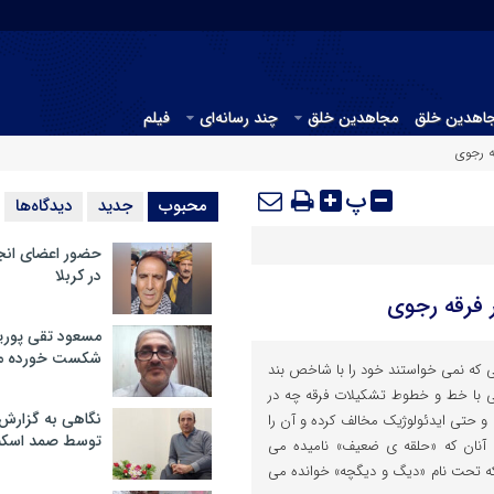
جاهدین خلق
مجاهدین خلق
چند رسانه‌ای
فیلم
ه رجوی
پ
محبوب
جدید
دیدگاه‌ها
حضور اعضای انج
در کربلا
 فرقه رجوی
مسعود تقی پوریا
شکست خورده م
 که نمی خواستند خود را با شاخص بند
عی با خط و خطوط تشکیلات فرقه چه در
نگاهی به گزارش
و حتی ایدئولوژیک مخالف کرده و آن را
توسط صمد اسکن
 آنان که «حلقه ی ضعیف» نامیده می
 تحت نام «دیگ و دیگچه» خوانده می