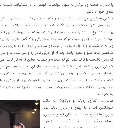
با فشار و هجمه ی بیشتر به سوژه موقعیت خودش را در تشکیلات تثبیت 
بعدی خود او باشد.
هرکس به خوبی می دانست که در دید و منظرِ مسئول نشست و سایر مسئولین
های جمعی شرکت نکند و چیزی نگوید شاید فردا نوبت خود او باشد. به همین
روی سوژه تیغ می کشیدند تا مقاومت او را درهم بشکنند و طبیعتاً در این ف
نبود. در مورد سوژه ی مورد نظر که محل نشست یکی از کانکس های مرکز بود، 
وی جمع شده و ابتدا با نصیحت از او درخواست می کردند تا به هرچه در ت
شخصی حرف شنو و مطیع باشد. بعد که او حرفی نمی زد و می نشست و سر خو
که محل نشست را ترک کند، کم کم هجمه و جملات خشن تر به کار گرفته می 
خمینی گری و شخم زدن تشکیلات و مناسبات سازمان نماید و بعد هم واژه
پاسدار، بسیجی و خونخوار و یا این که نمی گذاریم… به رهبری خیانت کنی،
داده می شد. حداقل سه ساعت طول می کشید تا فرد در برابر این هجوم نا
شده و برای نجات خودش از وضعیت نابسامان روحی، بگوید که انقلاب کرده
رهبری باشد.
علت نام گذاری (دیگ و دیگچه)، به مانند
جوشاندن آب و یا روغن در درون دیگ بود.
رجوی معتقد بود که نشست های توبیخ گروهی،
مشابه دیگی است که در آن سوژه از فرط