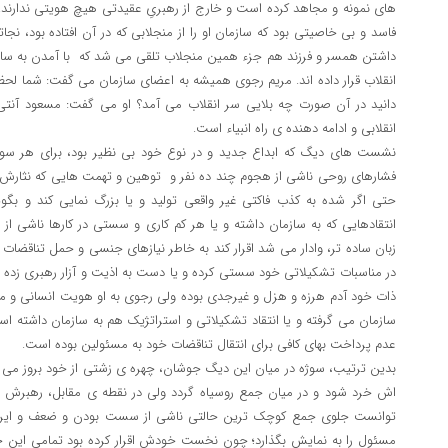
های نمونه و مجاهد کرده است و خارج از رهبریِ عقیدتی هیچ هویتی ندارند. 
فاسد و بی خاصیتی بود که سازمان او را از منجلابی که در آن افتاده بود، نج
داشتن همسر و فرزند هم جزء همین منجلاب تلقی می شد که با آمدن به سازم
انقلاب قرار داده اند. مریم رجوی همیشه به اعضای سازمان می گفت: شما لحظه 
دانید در آن صورت چه بلایی سر انقلاب می آمد؟ او می گفت: مسعود آنتی 
انقلابی و ادامه دهنده ی راه انبیاء است.
نشست های دیگ که ابداع جدید و در نوع خود بی نظیر بود، برای هر س
فشارهای روحی ناشی از هجوم چند ده نفر و توهین و تهمت هایی که نثارش
حتی اگر شده به کذب فاکتی غیر واقعی تولید و یا بزرگ نمایی کند و بگوی
انتقادهایی که به سازمان داشته و یا هر کم کاری و سستی در کارها ناشی ا
زبان ساده تر، وادار می شد اقرار کند به خاطر نیازهای جنسی و حمل تناقضات
در مناسبات تشکیلاتی خود سستی کرده و یا دست به اذیت و آزار رهبری زده
ذات خود آدم هرزه و هزل و غیرجدی بوده ولی رجوی به او هویت انسانی و م
سازمان می گرفته و یا انتقاد تشکیلاتی و استراتژیک هم به سازمان داشته
عدم پرداخت بهای کافی برای انتقال تناقضات خود به مسئولین بوده است.
بدین ترتیب، سوژه در میان این دیگ جوشان، چهره ی زشتی از خود بروز م
اش خرد شود و در میان جمع روسیاه گردد ولی در نقطه ی مقابل، رهبرش ر
توانست جلوی جمع کوچک ترین حالتی ناشی از سست بودن و ضعف و ایرادگ
مسئول را به نمایش بگذارد؛ چون نخست خودش اقرار کرده بود تمامی این 