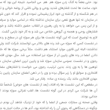
بود. حتی بعضاً به کتک زدن سوژه هم هم می انجامید. نتیجه این بود که سوژ
خود، ساعت ها تحت فشارهای شدید روحی و روانی ناشی از روضه خوانی و تهد
در هم شکسته و از گذشته ی خود ابراز پشیمانی نموده و اقرار کند که خون ش
در سازمان نه تنها هیچ نفعی برای سازمان نداشته بلکه در تمامی موارد و س
و از این پس می خواهد پا به پای رهبری در انقلاب حضور داشته باشد و خود ر
فشارهای روحی و هجمه ی گروهی خلاص می شد و به کار خود بازمی گشت.
لازم به توضیح است که این گونه نشست ها برای هر سوژه ای در سطح و رد
در نشست کسی که سوژه می شد رده های بالاتر می توانستند شرکت کنند ولی 
نداشتند؛ البته این قانون موارد استثناء هم داشت. مثلاً برخی سوژه ها که خ
دادن اعضا در رده های پایین تر از سوژه نیز استفاده می شد. مثل مهدی ا
رجوی و در نشست عمومی سازمان سوژه شد و پایین ترین اعضای سازمان هم 
توهین ها را به وی زدند. بدین ترتیب، رجوی می خواست با فشارهای مض
افتخاری و سوابق او را زیر سؤال برده و وی را در ذهن اعضای سازمان پایین بک
مهدی افتخاری مانند یک رزمنده ی ساده رفتار می شد.
در مقطعی که این نشست ها راه افتاد، (بعد از نشست های حوض) شخصاً شا
آن ها شرکت می کردم. در این گونه نشست ها، اغلب نفراتی سوژه بودند که 
جدایی بودند.
وقتی صحنه ی مجازات جمعی از اعضا را که خود از نزدیک شاهد آن بودم د
چگونه در دستگاهی که رجوی آن را راه انداخته بود، آدم ها در حالت اجبار به