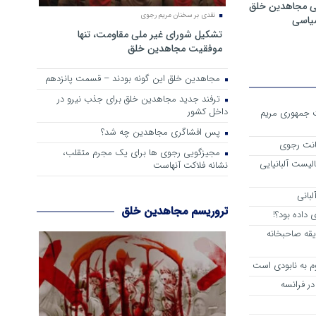
ی مجاهدین خلق
نقدی بر سخنان مریم رجوی
سیاسی
تشکیل شورای غیر ملی مقاومت، تنها
موفقیت مجاهدین خلق
مجاهدین خلق این گونه بودند – قسمت پانزدهم
ترفند جدید مجاهدین خلق برای جذب نیرو در
داخل کشور
ست جمهوری مریم
پس افشاگری مجاهدین چه شد؟
انت رجوی
مجیزگویی رجوی ها برای یک مجرم متقلب،
لیست آلبانیایی
نشانه فلاکت آنهاست
لبانی
تروریسم مجاهدین خلق
داده بود؟!
یقه صاحبخانه
م به نابودی است