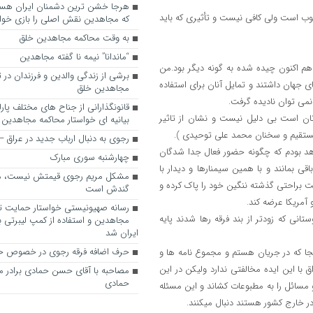
وب است ولی کافی نیست و تأثیری که باید
که مجاهدین نقش اصلی را بازی خواه
به وقت محاکمه مجاهدین خلق
“ماندانا” نیمه نا گفته مجاهدین
هم اکنون چیده شده به گونه دیگر بود.من
برشی از زندگی والدین و فرزندان در
ای جهان داشتند و تمایل آنان برای استفاده
مجاهدین خلق
نمی توان نادیده گرفت.
قانونگذارانی از جناح های مختلف پارل
ان است بی دلیل نیست و نشان از تاثیر
بیانیه ای خواستار محاکمه مجاهدین
 مستقیم و سخنان محمد علی توحیدی ).
رجوی به دنبال ارباب جدید در عراق
وپا هستم ودر این 3سال از نزدیک شاهد بودم که چگونه حضور فعال جدا شدگان
چهارشنبه سوری مبارک
ی بمانند و با همین سیمنارها و دیدار با
مشکل مریم رجوی قیمتش نیست، 
ت براحتی گذشته ننگین خود را پاک کرده و
گندش است
 آمریکا عرضه کند.
رسانه صهیونیستی خواستار حمایت تل
این فعالیتها ازحدود 10سال قبل توسط دوستانی که زودتر از بند فرقه رها شدند پایه
مجاهدین و استفاده از کمپ لیبرتی برا
ایران شد
حرف اضافه فرقه رجوی در خصوص ح
ا آنجا که در جریان هستم و مجموع نامه ها و
با این ایده مخالفتی ندارد ولیکن در این
مصاحبه با آقای حسن حمادی برادر 
حمادی
و مسائل را به مطبوعات کشاند و این مسئله
در خارج کشور هستند دنبال میکنند.