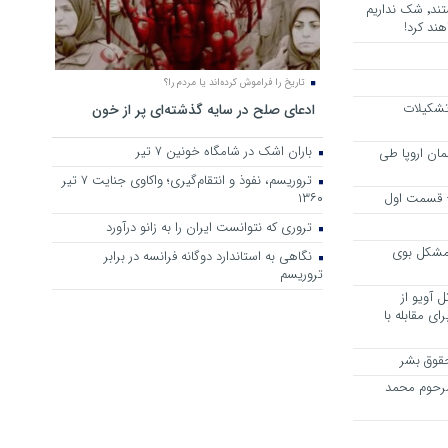
هرجا خشن ترین دشمنان ایران هستند٬ شک نداریم
ند کرد!
تاریخ را فراموش کرده‌اند یا مردم را؟
 تشکیلات
ادعای صلح در سایه گذشته‌ای پر از خون
باران اشک در شامگاه خونین 7 تیر
مان اروپا طی
تروریسم، نفوذ و انتقام‌گیری؛ واکاوی جنایت ۷ تیر
 – قسمت اول
۱۳۶۰
تروری که نتوانست ایران را به زانو درآورد
مشکل بوی
نگاهی به استاندارد دوگانه فرانسه در برابر
تروریسم
 آویو از
ی مقابله با
قوق بشر
مرحوم محمد