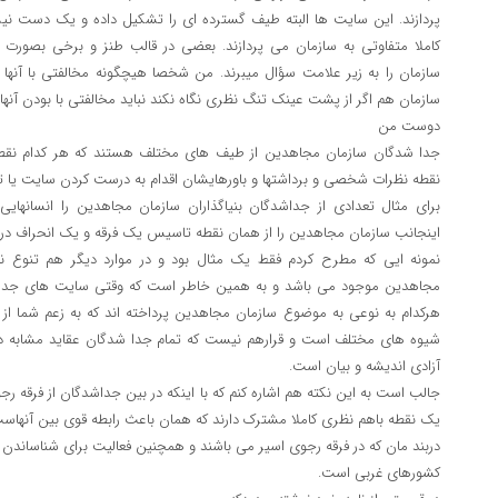
پردازند. این سایت ها البته طیف گسترده ای را تشکیل داده و یک دست نیست
کاملا متفاوتی به سازمان می پردازند. بعضی در قالب طنز و برخی بصورت ت
سازمان را به زیر علامت سؤال میبرند. من شخصا هیچگونه مخالفتی با آنها ن
سازمان هم اگر از پشت عینک تنگ نظری نگاه نکند نباید مخالفتی با بودن آنها
دوست من
جدا شدگان سازمان مجاهدین از طیف های مختلف هستند که هر کدام نقطه
نقطه نظرات شخصی و برداشتها و باورهایشان اقدام به درست کردن سایت یا تا
برای مثال تعدادی از جداشدگان بنیاگذاران سازمان مجاهدین را انسانهای
اینجانب سازمان مجاهدین را از همان نقطه تاسیس یک فرقه و یک انحراف در مب
نمونه ایی که مطرح کردم فقط یک مثال بود و در موارد دیگر هم تنوع 
مجاهدین موجود می باشد و به همین خاطر است که وقتی سایت های جدا ش
هرکدام به نوعی به موضوع سازمان مجاهدین پرداخته اند که به زعم شما از
شیوه های مختلف است و قرارهم نیست که تمام جدا شدگان عقاید مشابه دا
آزادی اندیشه و بیان است.
جالب است به این نکته هم اشاره کنم که با اینکه در بین جداشدگان از فرقه رج
یک نقطه باهم نظری کاملا مشترک دارند که همان باعث رابطه قوی بین آنها
دربند مان که در فرقه رجوی اسیر می باشند و همچنین فعالیت برای شناساندن
کشورهای غربی است.