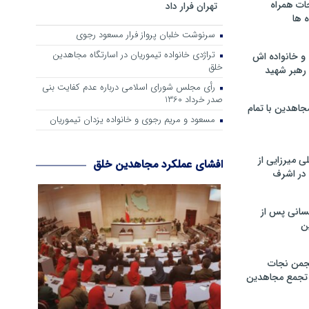
ات همراه
تهران فرار داد
 ها
سرنوشت خلبان پرواز فرار مسعود رجوی
تراژدی خانواده تیموریان در اسارتگاه مجاهدین
و خانواده اش
خلق
رهبر شهید
رأی مجلس شورای اسلامی درباره عدم كفایت بنی
صدر خرداد 1360
جاهدین با تمام
مسعود و مریم رجوی و خانواده یزدان تیموریان
 میرزایی از
افشای عملکرد مجاهدین خلق
در اشرف
سانی پس از
ن
جمن نجات
و تجمع مجاهدین