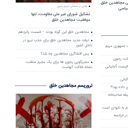
ی مجاهدین خلق
نقدی بر سخنان مریم رجوی
سیاسی
تشکیل شورای غیر ملی مقاومت، تنها
موفقیت مجاهدین خلق
مجاهدین خلق این گونه بودند – قسمت پانزدهم
ترفند جدید مجاهدین خلق برای جذب نیرو در
داخل کشور
ست جمهوری مریم
پس افشاگری مجاهدین چه شد؟
انت رجوی
مجیزگویی رجوی ها برای یک مجرم متقلب،
لیست آلبانیایی
نشانه فلاکت آنهاست
لبانی
تروریسم مجاهدین خلق
داده بود؟!
یقه صاحبخانه
م به نابودی است