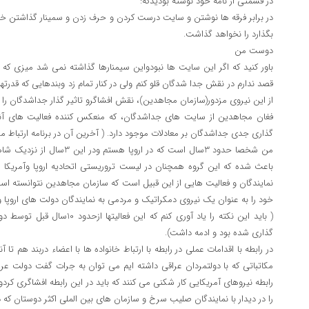
در قسمتی از نامه خود نوشته بودیدکه:
در برابر فرقه ها نوشتن و سایت درست کردن و حرف زدن و سمینار گذاشتن خ
بگذارد را نخواهد گذاشت.
دوست من
باور کنید که اگر این سایت ها نبودواین سیمنارها گذاشته نمی شد میزی که 
قصد ندارم در نقش جدا شدگان قلو کنم ولی در کنار تمام زد وبندهایی که قدرته
از این نیروی مزدور(سازمان مجاهدین)، نقش افشاگرو تاثیر گذار جداشدگان را 
فغان مجاهدین از سایت های جداشدگان، که منعکس کننده فعالیت های آن
گذاری جدی جداشدگان بر معادلات موجود دارد. ( آخرین آن در برنامه ارتباط
من شخصا حدود 3سال است که در ار
باعث شده که این گروه همچنان در لیست تروریستی اتحادیه اروپا وآمریکا باق
نمایندگان و فعالیت هایی از این قبیل است که سازمان مجاهدین نتوانسته اس
خود را به عنوان یک نیروی دمکراتیک و مردمی به نمایندگان دولت های اروپا و
( باید این نکته را یاد آوری کنم که 
گذاری شده بود و ادمه داشت).
در رابطه با اقدامات عملی در رابطه با ارتباط خانواده ها با اعضاء دربند هم ت
مکاتباتی که با دولتمردان عراقی داشته ایم می توان به جرات گفت دولت عراق 
رابطه نیروهای آمریکایی کار شکنی می کنند که باید در این رابطه افشاگری کرد
را در دیدار با نمایندگان صلیب سرخ و سازمان های بین الملی اکثر دوستان که 