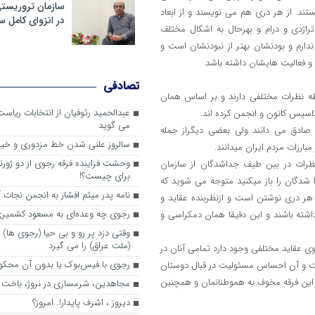
سازمان تروریست
ند. از هر دری هم می نویسند و از ابعاد
در انزوای کامل 
راژدی و درام و بهرحال به اشکال مختلف
دارم و بودنشان بهتر از نبودنشان است و
 و فعالیت هایشان داشته باشد.
تصادفی
 نظرات مختلفی دارند و بر اساس همان
عبدالحمید رئوفیان از انتخابات ریا
سیس کانون و انجمن کرده اند.
می گوید
ی صادق می دانند ولی بعضی دیگراز جمله
سالروز علنی شدن خط مزدوری و خی
ارزات مردم ایران میدانند.
وحشت فزاینده فرقه رجوی از دو ژورنا
نظرات در بین طیف جداشدگان از سازمان
برای چیست؟!
دگان را باز میکنید متوجه می شوید که
نامه پدر میثم افشار به انجمن نجات آ
 هر دری نوشتن است و ازنظربنده عقاید و
رجوی چه وعده‌ای به مسعود کشمیری 
شته باشند و این دقیقا همان دمکراسی و
وقتی دزد پر رو و بی حیا (رجوی ها) 
(ملت عراق) را می گیرد
وی عقاید مختلفی وجود دارد تمامی آنان در
رجوی با فیس‌بوک یا بدون آن محکو
ست و آن احساس مسئولیت در قبال دوستان
 این فرقه مخوف به هموطنانمان و همچنین
مجاهدین، شرم‎ساری در نروژ، باخت در فرانسه
ديروز ، اشرف پايدار!…امروز؟