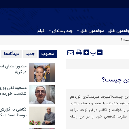
جاهدین خلق
مجاهدین خلق
چند رسانه‌ای
فیلم
یست؟
پ
محبوب
جدید
دیدگاه‌ها
حضور اعضای انج
در کربلا
ین چیست؟
مسعود تقی پوریا
شکست خورده م
ین چیست؟علیرضا میرعسگری، نوزدهم
قای ابراهیم خدابنده با سلام و خسته نباشید
نگاهی به گزارش
 را خواندم و نکاتی در آن توجه مرا به
توسط صمد اسکن
 نظرات شخصی خود را در این رابطه