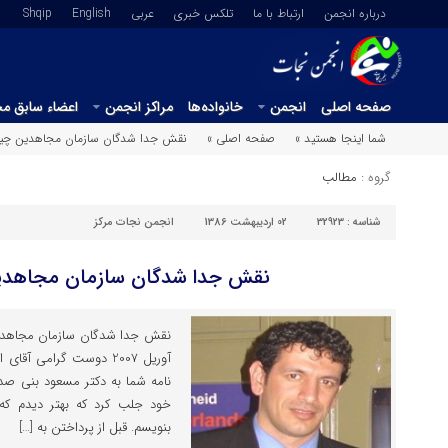
درباره انجمن
ارتباط با ما
تلکس خبری
عربي
English
Shqip
صفحه اصلی
انجمن
خانواده‌ها
مراکز انجمن
اعضاء سابق م
شما اینجا هستید »
صفحه اصلی »
نقش جدا شدگان سازمان مجاهدین چ
گروه :
مطالب
شناسه :
32923
02 اردیبهشت 1386
انجمن نجات مرکز
نقش جدا شدگان سازمان مجاهد
نقش جدا شدگان سازمان مجاهد
آوریل 2007 دوست گرامی آ
نامه شما به دکتر مسعود بنی صدر
خود جلب کرد که بهتر دیدم که
بنویسم. قبل از پرداختن به […]