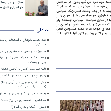
ی حفظ خود بهره می گیرد رجوی در سر فصل
سازمان تروریست
آل خود حرف آخرش این بود که صدام اگر
در انزوای کامل 
برساند در یک وحدت استراتژیک سیاسی
ایدئولوژی سوسیالیستی شرق جهان را از
در مقابل سیاست امپریالیزم ایستاده واو
که دیدیم ؟ وآیا نتیجه دامن پوشیدن در
 ؟ همه ی جواب ها به عهده مسئولین فعلی
تصادفی
وبن لادن بود بن لادن آنرا تا انتها رفت
عبدالحمید رئوفیان از انتخابات ریا
می گوید
سالروز علنی شدن خط مزدوری و خی
وحشت فزاینده فرقه رجوی از دو ژورنا
برای چیست؟!
نامه پدر میثم افشار به انجمن نجات آ
رجوی چه وعده‌ای به مسعود کشمیری 
وقتی دزد پر رو و بی حیا (رجوی ها) 
(ملت عراق) را می گیرد
رجوی با فیس‌بوک یا بدون آن محکو
مجاهدین، شرم‎ساری در نروژ، باخت در فرانسه
ديروز ، اشرف پايدار!…امروز؟