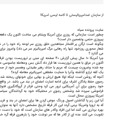
از سازمان ضدامپریالیستی تا کاسه ‎لیسی امریکا!
سایت پرونده سیاه
چطور است سازمانی که روزی برای آمریکا ویتنام می ساخت اکنون یک دفعه ب
پیروزی حتمی وتضمین دار است؟
چگونه است ارگان پر افتخار مجاهدین خلق روزی سر لوحه راه خود را در مبارز
شعار محوری روزخود تنها راه رهایی مرگ امپریالیزم سر می داد) وامروز بر
می گذارد ؟
چرا آمریکا 10 سال پیش گزارش 40 صفحه ای مبنی بر تر
اکنون در عراق با همین تروریست ها قرار داد آتش بس ومعامله جاسوسی من
چه شده وضرورت چیست که مریم با حذف رهبر عقیدتی وهمسر خود از صحنه
یک کفه ترازو گذاشته وآنرا با حمایت مقطعی امپریالیزم معامله کرده؟
آنچه که روشن است اینکه اولا هیچ ارزش و بهایی برای خونهای ریخته شد
رجوی حفظ پادگان اشرف برای ادامه اسارت اعضای در بند می باشد. در واقع 
خود رجوی برای آن آمریکایی ترور می کرد وحتی فراتر از گروگانگیری فتوای 
فراموشی سپرده شد وشخص رجوی در مخفیگاه خود به گردانندگان سی
امریکا پیروزی محال است.
آیا این زیر پا گذاشتن اصول ورنگ عوض کردن ها برای اعضای در بند و فریب
که به اروپا وامریکا برمی گردد این کار فرقه تاریخ مشخص دارد آنها به عن
بهره برداری می کنند اما این افراد وکادر های سازمان است که خود با دس
تقویت می کنند عده ای از کادر ها که سر نوشت خود را بارهبری فرقه گره خ