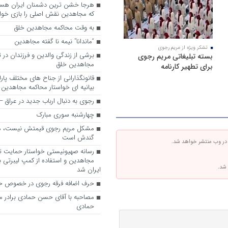
که مجاهدین نقش اصلی را بازی خواه
به وقت محاکمه مجاهدین خلق
“ماندانا” نیمه نا گفته مجاهدین
تشکر ویژه از مریم رجوی
برشی از زندگی والدین و فرزندان در
بسته تبلیغاتی مریم رجوی
مجاهدین خلق
برای تطهیر کارنامه
قانونگذارانی از جناح های مختلف پارل
بیانیه ای خواستار محاکمه مجاهدین
رجوی به دنبال ارباب جدید در عراق
چهارشنبه سوری مبارک
مشکل مریم رجوی قیمتش نیست، 
گندش است
 در وب منتشر خواهد شد.
رسانه صهیونیستی خواستار حمایت تل
مجاهدین و استفاده از کمپ لیبرتی برا
 شد.
ایران شد
حرف اضافه فرقه رجوی در خصوص ح
مصاحبه با آقای حسن حمادی برادر 
حمادی