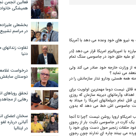
فعالین انجمن نج
همیشگی خانواده
بخشعلی علیزاده 
در مراسم تشییع 
ه نیرو های خود وعده می دهد با آمریکا
تفاوت زندانهای م
ه با امپریالیزم امریکا قرار می دهد (در
دنیا
ای او علیه خلق خود در جاسوسی سنگ تمام
وریست بودن فرقه از وزارت خارجه خود صادر می کند ولی
درخواست غلامعلی
عقد می نماید ؟
دوستان سابقش 
 همه هستی ودارو ندار سازمانش را در
ه قائل نیست دوما مهمترین اولویت برای
تحقق رویاهای ان
اهداف وآرمانهای دیرینه سازمان که روزی
رهایی از مجاهدی
قتل تمام دیپلماتهای امریکا را میداد به
است جاسوسی اش خط می دهد که بدون
سخنان اعضای ان
 امریکاو اروپا روشن نیست ؟چرا تا آنجا
آلبانی درباره لغ
وان یک کارت در جاسوسی نکبت بار از رجوی
ت خود حلقات زنجیر حول دست وپای خود را
در ایتالیا
ورده می بینند چاره ای ندارند چون رجوی