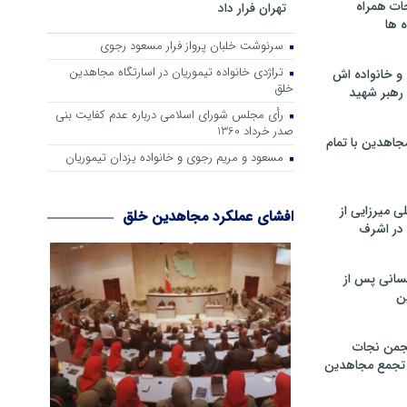
ات همراه
تهران فرار داد
 ها
سرنوشت خلبان پرواز فرار مسعود رجوی
تراژدی خانواده تیموریان در اسارتگاه مجاهدین
و خانواده اش
خلق
رهبر شهید
رأی مجلس شورای اسلامی درباره عدم كفایت بنی
صدر خرداد 1360
جاهدین با تمام
مسعود و مریم رجوی و خانواده یزدان تیموریان
 میرزایی از
افشای عملکرد مجاهدین خلق
در اشرف
سانی پس از
ن
جمن نجات
و تجمع مجاهدین