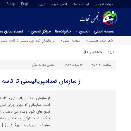
درباره انجمن
ارتباط با ما
تلکس خبری
عربي
English
Shqip
صفحه اصلی
انجمن
خانواده‌ها
مراکز انجمن
اعضاء سابق م
شما اینجا هستید »
صفحه اصلی »
از سازمان ضدامپریالیستی تا کاسه ‎لیسی امریکا!
گروه :
مجاهدین خلق
شناسه :
35314
02 مرداد 1384
انجمن نجات مرکز
از سازمان ضدامپریالیستی تا کاسه ‎لیسی امریکا!
است سازمانی که روزی برای آمری
نیرو های خود وعده می دهد با آ
چگونه است ارگان پر افتخار مجاه
مبارزه با امپریالیزم امریکا قرار […]