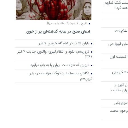
هرجا خشن ترین دشمنان ایران هستند٬ شک نداریم
ند کرد!
تاریخ را فراموش کرده‌اند یا مردم را؟
 تشکیلات
ادعای صلح در سایه گذشته‌ای پر از خون
باران اشک در شامگاه خونین 7 تیر
مان اروپا طی
تروریسم، نفوذ و انتقام‌گیری؛ واکاوی جنایت ۷ تیر
 – قسمت اول
۱۳۶۰
تروری که نتوانست ایران را به زانو درآورد
مشکل بوی
نگاهی به استاندارد دوگانه فرانسه در برابر
تروریسم
 آویو از
ی مقابله با
قوق بشر
مرحوم محمد