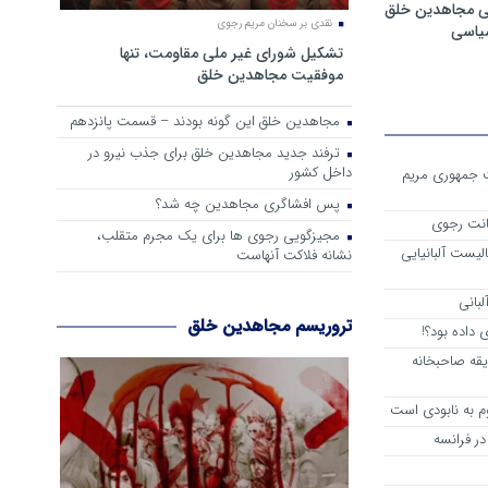
ی مجاهدین خلق
نقدی بر سخنان مریم رجوی
سیاسی
تشکیل شورای غیر ملی مقاومت، تنها
موفقیت مجاهدین خلق
مجاهدین خلق این گونه بودند – قسمت پانزدهم
ترفند جدید مجاهدین خلق برای جذب نیرو در
داخل کشور
ست جمهوری مریم
پس افشاگری مجاهدین چه شد؟
انت رجوی
مجیزگویی رجوی ها برای یک مجرم متقلب،
لیست آلبانیایی
نشانه فلاکت آنهاست
لبانی
تروریسم مجاهدین خلق
داده بود؟!
یقه صاحبخانه
م به نابودی است