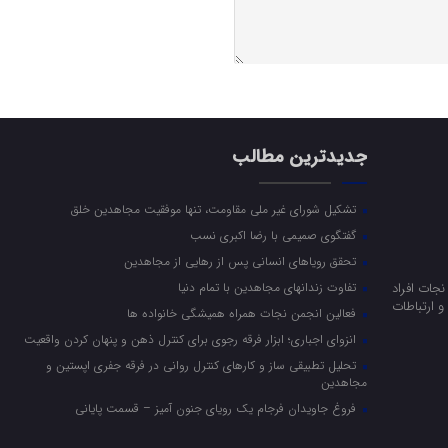
جدیدترین مطالب
تشکیل شورای غیر ملی مقاومت، تنها موفقیت مجاهدین خلق
گفتگوی صمیمی با رضا اکبری نسب
تحقق رویاهای انسانی پس از رهایی از مجاهدین
جات افراد
تفاوت زندانهای مجاهدین با تمام دنیا
 ارتباطات
فعالین انجمن نجات همراه همیشگی خانواده ها
انزوای اجباری؛ ابزار فرقه رجوی برای کنترل ذهن و پنهان کردن واقعیت
تحلیل تطبیقی ساز و کارهای کنترل روانی در فرقه جفری اپستین و
مجاهدین
فروغ جاویدان فرجام یک رویای جنون آمیز – قسمت پایانی